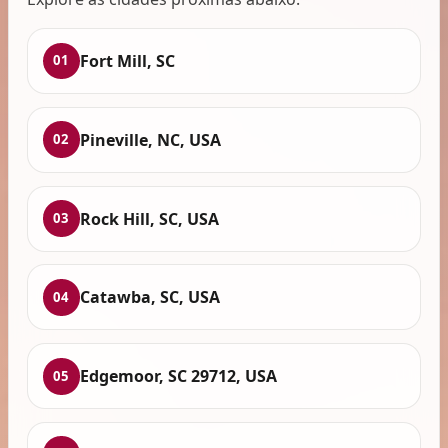
Fort Mill, SC
01
Pineville, NC, USA
02
Rock Hill, SC, USA
03
Catawba, SC, USA
04
Edgemoor, SC 29712, USA
05