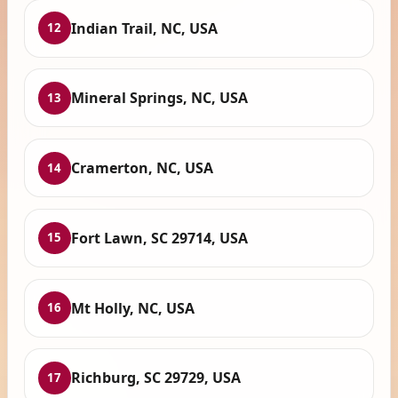
Indian Trail, NC, USA
12
Mineral Springs, NC, USA
13
Cramerton, NC, USA
14
Fort Lawn, SC 29714, USA
15
Mt Holly, NC, USA
16
Richburg, SC 29729, USA
17