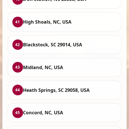
High Shoals, NC, USA
41
Blackstock, SC 29014, USA
42
Midland, NC, USA
43
Heath Springs, SC 29058, USA
44
Concord, NC, USA
45