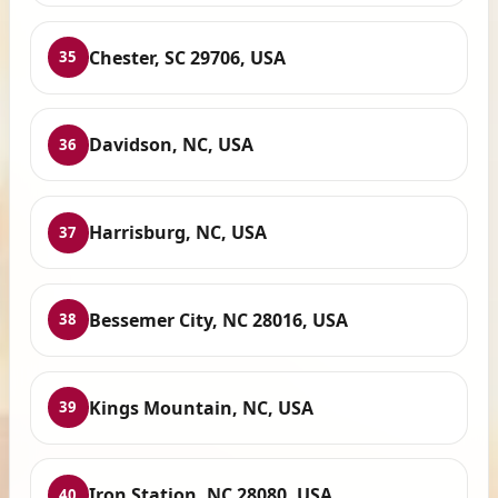
Chester, SC 29706, USA
35
Davidson, NC, USA
36
Harrisburg, NC, USA
37
Bessemer City, NC 28016, USA
38
Kings Mountain, NC, USA
39
Iron Station, NC 28080, USA
40