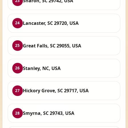
Sharon, SC 29742, USA
23
Lancaster, SC 29720, USA
24
Great Falls, SC 29055, USA
25
Stanley, NC, USA
26
Hickory Grove, SC 29717, USA
27
Smyrna, SC 29743, USA
28