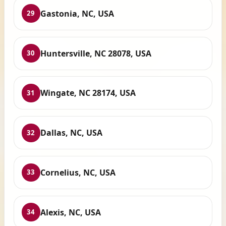
Gastonia, NC, USA
29
Huntersville, NC 28078, USA
30
Wingate, NC 28174, USA
31
Dallas, NC, USA
32
Cornelius, NC, USA
33
Alexis, NC, USA
34