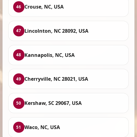
Crouse, NC, USA
46
Lincolnton, NC 28092, USA
47
Kannapolis, NC, USA
48
Cherryville, NC 28021, USA
49
Kershaw, SC 29067, USA
50
Waco, NC, USA
51