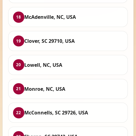
McAdenville, NC, USA
18
Clover, SC 29710, USA
19
Lowell, NC, USA
20
Monroe, NC, USA
21
McConnells, SC 29726, USA
22