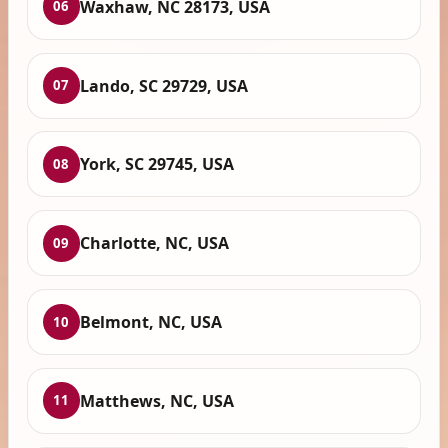
Waxhaw, NC 28173, USA
06
Lando, SC 29729, USA
07
York, SC 29745, USA
08
Charlotte, NC, USA
09
Belmont, NC, USA
10
Matthews, NC, USA
11