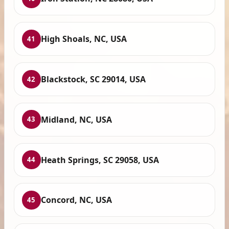
High Shoals, NC, USA
41
Blackstock, SC 29014, USA
42
Midland, NC, USA
43
Heath Springs, SC 29058, USA
44
Concord, NC, USA
45