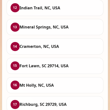
Indian Trail, NC, USA
12
Mineral Springs, NC, USA
13
Cramerton, NC, USA
14
Fort Lawn, SC 29714, USA
15
Mt Holly, NC, USA
16
Richburg, SC 29729, USA
17