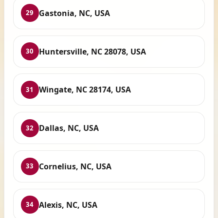
Gastonia, NC, USA
29
Huntersville, NC 28078, USA
30
Wingate, NC 28174, USA
31
Dallas, NC, USA
32
Cornelius, NC, USA
33
Alexis, NC, USA
34