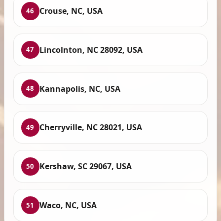
Crouse, NC, USA
46
Lincolnton, NC 28092, USA
47
Kannapolis, NC, USA
48
Cherryville, NC 28021, USA
49
Kershaw, SC 29067, USA
50
Waco, NC, USA
51