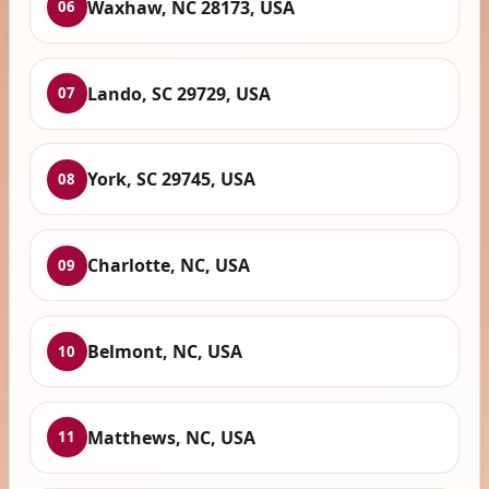
Waxhaw, NC 28173, USA
06
Lando, SC 29729, USA
07
York, SC 29745, USA
08
Charlotte, NC, USA
09
Belmont, NC, USA
10
Matthews, NC, USA
11