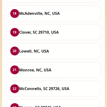
McAdenville, NC, USA
18
Clover, SC 29710, USA
19
Lowell, NC, USA
20
Monroe, NC, USA
21
McConnells, SC 29726, USA
22