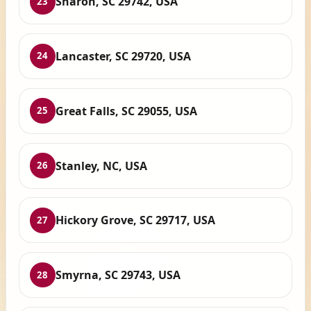
Sharon, SC 29742, USA
23
Lancaster, SC 29720, USA
24
Great Falls, SC 29055, USA
25
Stanley, NC, USA
26
Hickory Grove, SC 29717, USA
27
Smyrna, SC 29743, USA
28