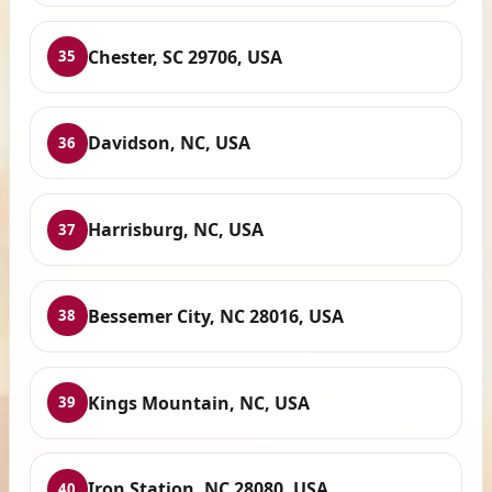
Chester, SC 29706, USA
35
Davidson, NC, USA
36
Harrisburg, NC, USA
37
Bessemer City, NC 28016, USA
38
Kings Mountain, NC, USA
39
Iron Station, NC 28080, USA
40