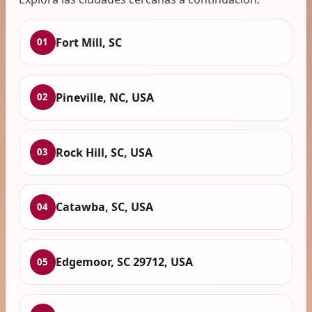
Fort Mill, SC
01
Pineville, NC, USA
02
Rock Hill, SC, USA
03
Catawba, SC, USA
04
Edgemoor, SC 29712, USA
05