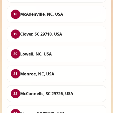
McAdenville, NC, USA
18
Clover, SC 29710, USA
19
Lowell, NC, USA
20
Monroe, NC, USA
21
McConnells, SC 29726, USA
22