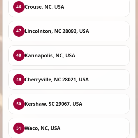
Crouse, NC, USA
46
Lincolnton, NC 28092, USA
47
Kannapolis, NC, USA
48
Cherryville, NC 28021, USA
49
Kershaw, SC 29067, USA
50
Waco, NC, USA
51