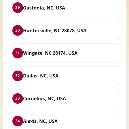
Gastonia, NC, USA
29
Huntersville, NC 28078, USA
30
Wingate, NC 28174, USA
31
Dallas, NC, USA
32
Cornelius, NC, USA
33
Alexis, NC, USA
34