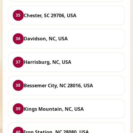
Chester, SC 29706, USA
35
Davidson, NC, USA
36
Harrisburg, NC, USA
37
Bessemer City, NC 28016, USA
38
Kings Mountain, NC, USA
39
Iron Station, NC 28080, USA
40