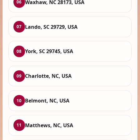
Waxhaw, NC 28173, USA
06
Lando, SC 29729, USA
07
York, SC 29745, USA
08
Charlotte, NC, USA
09
Belmont, NC, USA
10
Matthews, NC, USA
11