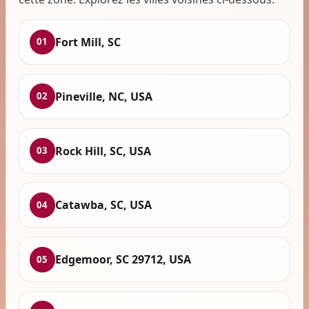
Fort Mill, SC
01
Pineville, NC, USA
02
Rock Hill, SC, USA
03
Catawba, SC, USA
04
Edgemoor, SC 29712, USA
05