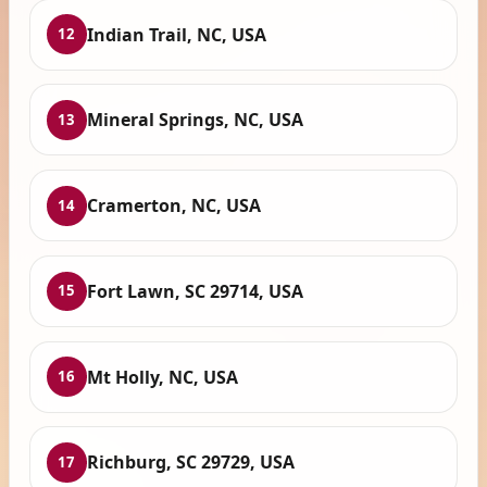
Indian Trail, NC, USA
12
Mineral Springs, NC, USA
13
Cramerton, NC, USA
14
Fort Lawn, SC 29714, USA
15
Mt Holly, NC, USA
16
Richburg, SC 29729, USA
17