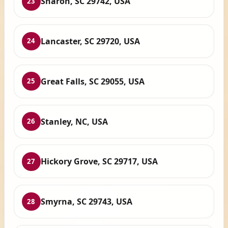
Sharon, SC 29742, USA
23
Lancaster, SC 29720, USA
24
Great Falls, SC 29055, USA
25
Stanley, NC, USA
26
Hickory Grove, SC 29717, USA
27
Smyrna, SC 29743, USA
28