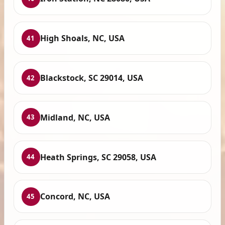
High Shoals, NC, USA
41
Blackstock, SC 29014, USA
42
Midland, NC, USA
43
Heath Springs, SC 29058, USA
44
Concord, NC, USA
45