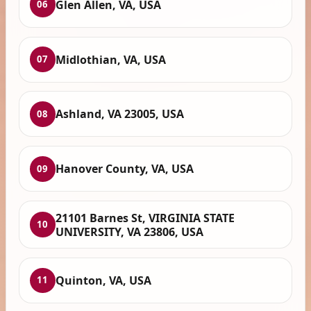
Glen Allen, VA, USA
06
Midlothian, VA, USA
07
Ashland, VA 23005, USA
08
Hanover County, VA, USA
09
21101 Barnes St, VIRGINIA STATE
10
UNIVERSITY, VA 23806, USA
Quinton, VA, USA
11