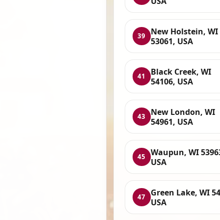
USA
New Holstein, WI
39
53061, USA
Black Creek, WI
41
54106, USA
New London, WI
43
54961, USA
Waupun, WI 5396
45
USA
Green Lake, WI 54
47
USA