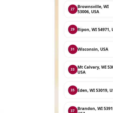
Brownsville, WI
27
53006, USA
Ripon, WI 54971,
29
Wisconsin, USA
31
Mt Calvary, WI 53
33
USA
Eden, WI 53019, 
35
Brandon, WI 5391
37