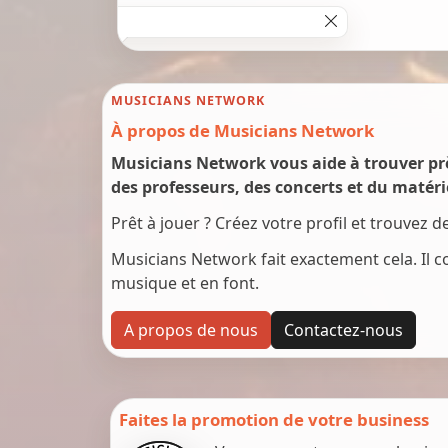
MUSICIANS NETWORK
À propos de Musicians Network
Musicians Network vous aide à trouver prè
des professeurs, des concerts et du matéri
Prêt à jouer ? Créez votre profil et trouvez 
Musicians Network fait exactement cela. Il c
musique et en font.
A propos de nous
Contactez-nous
Faites la promotion de votre business