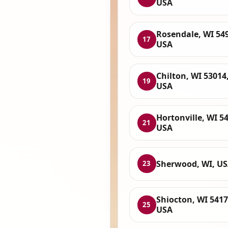
USA
Rosendale, WI 54
17
USA
Chilton, WI 53014
19
USA
Hortonville, WI 5
21
USA
Sherwood, WI, U
23
Shiocton, WI 5417
25
USA