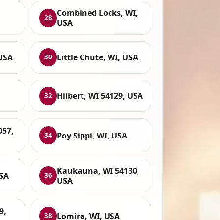
Combined Locks, WI,
28
USA
 USA
Little Chute, WI, USA
30
Hilbert, WI 54129, USA
32
057,
Poy Sippi, WI, USA
34
Kaukauna, WI 54130,
USA
36
USA
9,
Lomira, WI, USA
38