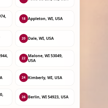
974,
Appleton, WI, USA
18
,
Dale, WI, USA
20
4944,
Malone, WI 53049,
22
USA
SA
Kimberly, WI, USA
24
0,
Berlin, WI 54923, USA
26