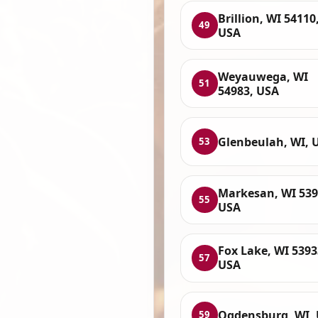
Brillion, WI 54110
49
USA
Weyauwega, WI
51
54983, USA
Glenbeulah, WI, 
53
Markesan, WI 539
55
USA
Fox Lake, WI 5393
57
USA
Ogdensburg, WI,
59