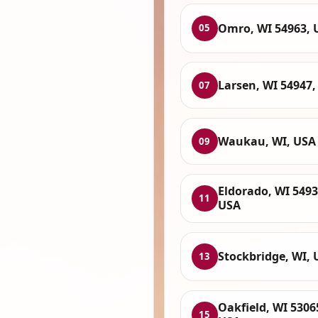
Omro, WI 54963, 
05
Larsen, WI 54947,
07
Waukau, WI, USA
09
Eldorado, WI 5493
11
USA
Stockbridge, WI, 
13
Oakfield, WI 5306
15