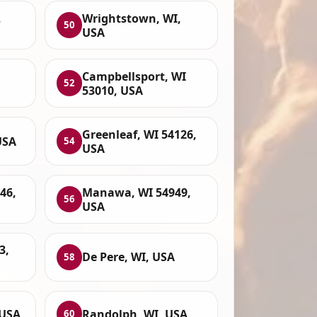
,
Wrightstown, WI,
50
USA
Campbellsport, WI
52
53010, USA
Greenleaf, WI 54126,
USA
54
USA
46,
Manawa, WI 54949,
56
USA
3,
De Pere, WI, USA
58
 USA
Randolph, WI, USA
60