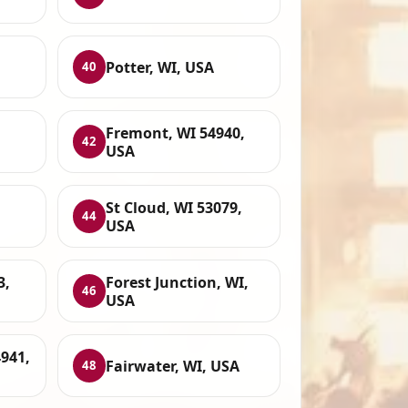
Potter, WI, USA
40
Fremont, WI 54940,
42
USA
St Cloud, WI 53079,
44
USA
3,
Forest Junction, WI,
46
USA
941,
Fairwater, WI, USA
48