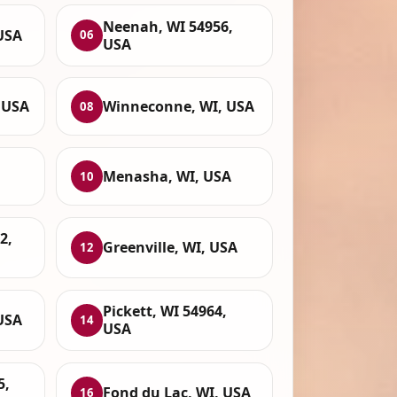
Neenah, WI 54956,
USA
06
USA
 USA
Winneconne, WI, USA
08
Menasha, WI, USA
10
2,
Greenville, WI, USA
12
Pickett, WI 54964,
USA
14
USA
5,
Fond du Lac, WI, USA
16