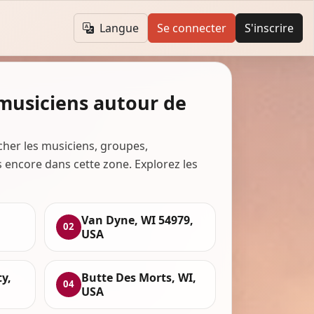
Langue
Se connecter
S'inscrire
 musiciens autour de
cher les musiciens, groupes,
s encore dans cette zone. Explorez les
Van Dyne, WI 54979,
02
USA
y,
Butte Des Morts, WI,
04
USA