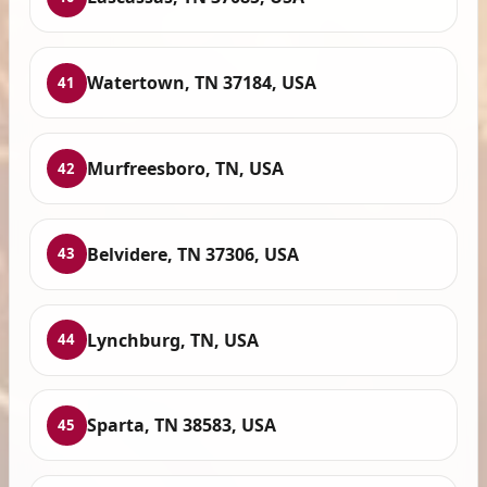
Watertown, TN 37184, USA
41
Murfreesboro, TN, USA
42
Belvidere, TN 37306, USA
43
Lynchburg, TN, USA
44
Sparta, TN 38583, USA
45