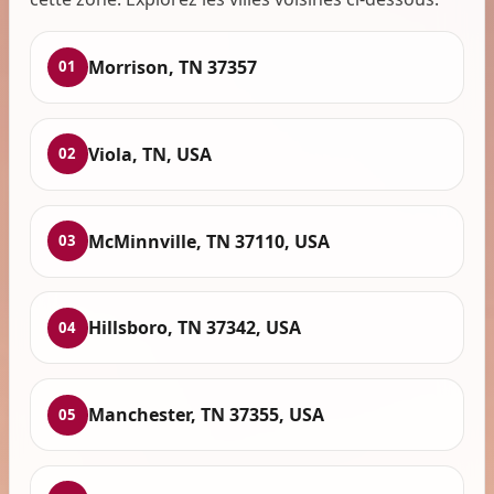
Morrison, TN 37357
01
Viola, TN, USA
02
McMinnville, TN 37110, USA
03
Hillsboro, TN 37342, USA
04
Manchester, TN 37355, USA
05