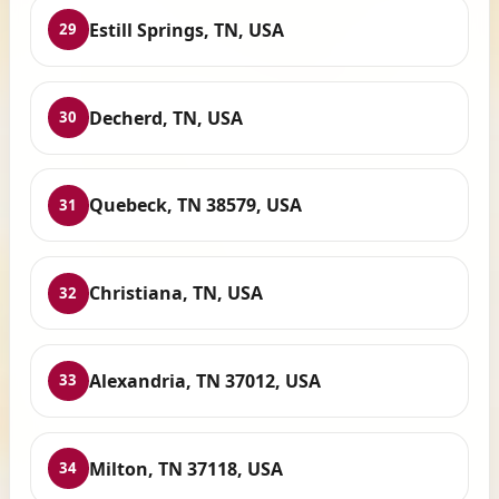
Estill Springs, TN, USA
29
Decherd, TN, USA
30
Quebeck, TN 38579, USA
31
Christiana, TN, USA
32
Alexandria, TN 37012, USA
33
Milton, TN 37118, USA
34