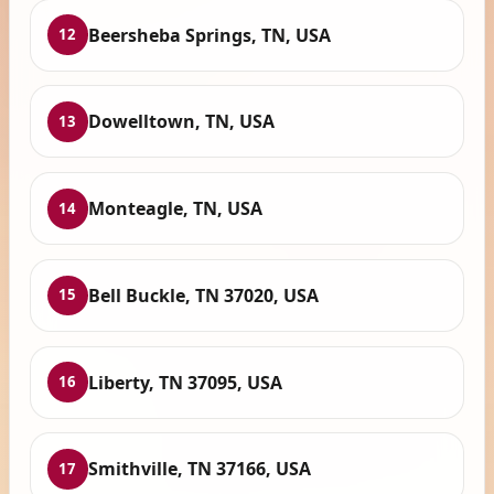
Beersheba Springs, TN, USA
12
Dowelltown, TN, USA
13
Monteagle, TN, USA
14
Bell Buckle, TN 37020, USA
15
Liberty, TN 37095, USA
16
Smithville, TN 37166, USA
17