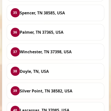
Spencer, TN 38585, USA
35
Palmer, TN 37365, USA
36
Winchester, TN 37398, USA
37
Doyle, TN, USA
38
Silver Point, TN 38582, USA
39
Lascassas, TN 37085, USA
40