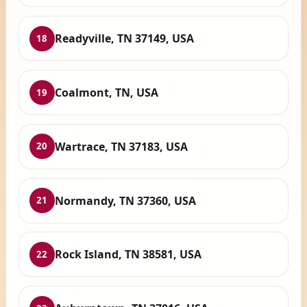
Readyville, TN 37149, USA
18
Coalmont, TN, USA
19
Wartrace, TN 37183, USA
20
Normandy, TN 37360, USA
21
Rock Island, TN 38581, USA
22