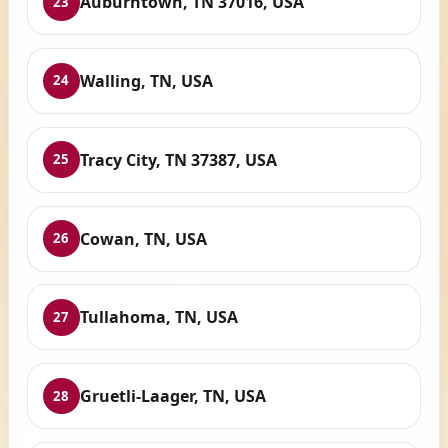
Auburntown, TN 37016, USA
23
Walling, TN, USA
24
Tracy City, TN 37387, USA
25
Cowan, TN, USA
26
Tullahoma, TN, USA
27
Gruetli-Laager, TN, USA
28