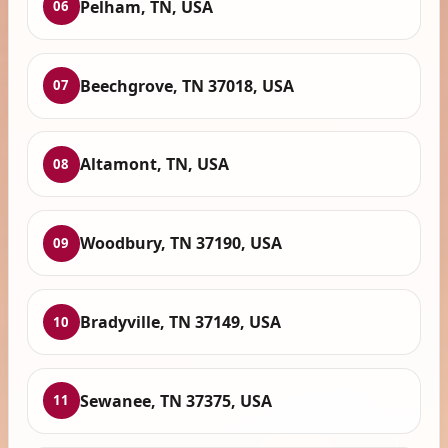
Pelham, TN, USA
06
Beechgrove, TN 37018, USA
07
Altamont, TN, USA
08
Woodbury, TN 37190, USA
09
Bradyville, TN 37149, USA
10
Sewanee, TN 37375, USA
11