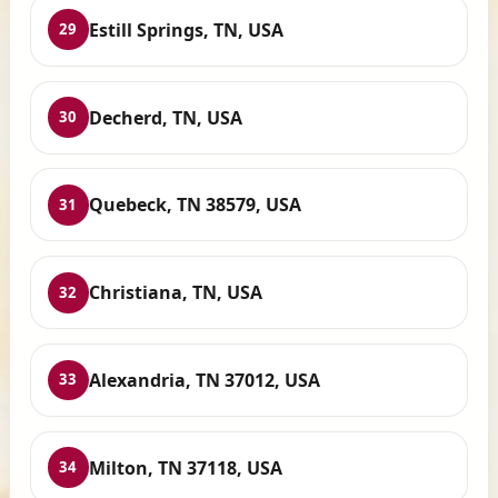
Estill Springs, TN, USA
29
Decherd, TN, USA
30
Quebeck, TN 38579, USA
31
Christiana, TN, USA
32
Alexandria, TN 37012, USA
33
Milton, TN 37118, USA
34