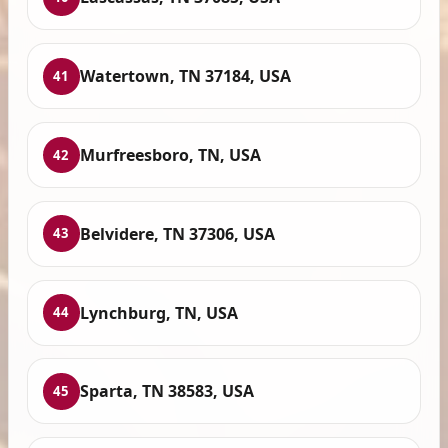
Watertown, TN 37184, USA
41
Murfreesboro, TN, USA
42
Belvidere, TN 37306, USA
43
Lynchburg, TN, USA
44
Sparta, TN 38583, USA
45