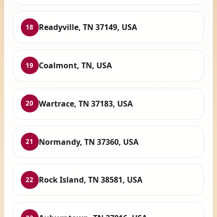
Readyville, TN 37149, USA
18
Coalmont, TN, USA
19
Wartrace, TN 37183, USA
20
Normandy, TN 37360, USA
21
Rock Island, TN 38581, USA
22