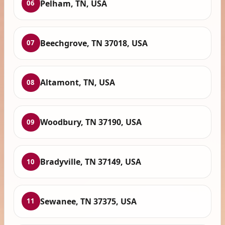
Pelham, TN, USA
06
Beechgrove, TN 37018, USA
07
Altamont, TN, USA
08
Woodbury, TN 37190, USA
09
Bradyville, TN 37149, USA
10
Sewanee, TN 37375, USA
11