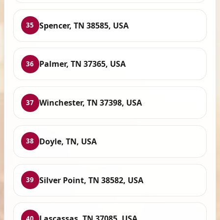
Spencer, TN 38585, USA
35
Palmer, TN 37365, USA
36
Winchester, TN 37398, USA
37
Doyle, TN, USA
38
Silver Point, TN 38582, USA
39
Lascassas, TN 37085, USA
40