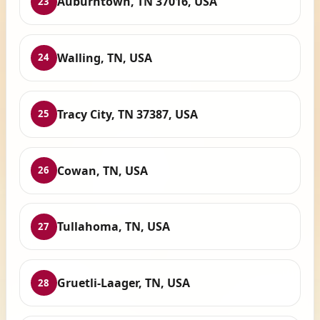
Auburntown, TN 37016, USA
23
Walling, TN, USA
24
Tracy City, TN 37387, USA
25
Cowan, TN, USA
26
Tullahoma, TN, USA
27
Gruetli-Laager, TN, USA
28