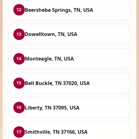
Beersheba Springs, TN, USA
12
Dowelltown, TN, USA
13
Monteagle, TN, USA
14
Bell Buckle, TN 37020, USA
15
Liberty, TN 37095, USA
16
Smithville, TN 37166, USA
17