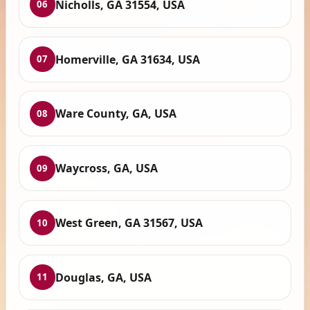
Nicholls, GA 31554, USA
06
Homerville, GA 31634, USA
07
Ware County, GA, USA
08
Waycross, GA, USA
09
West Green, GA 31567, USA
10
Douglas, GA, USA
11