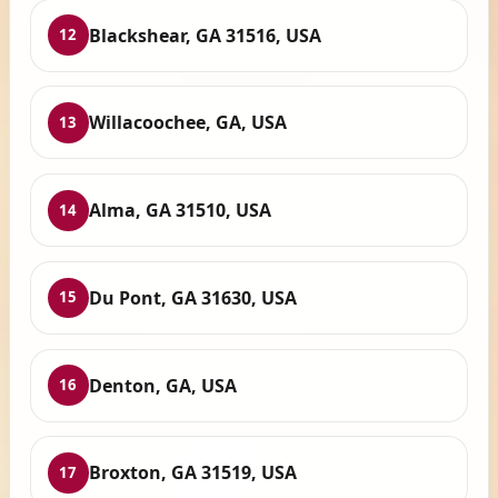
Blackshear, GA 31516, USA
12
Willacoochee, GA, USA
13
Alma, GA 31510, USA
14
Du Pont, GA 31630, USA
15
Denton, GA, USA
16
Broxton, GA 31519, USA
17