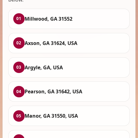
Millwood, GA 31552
01
Axson, GA 31624, USA
02
Argyle, GA, USA
03
Pearson, GA 31642, USA
04
Manor, GA 31550, USA
05