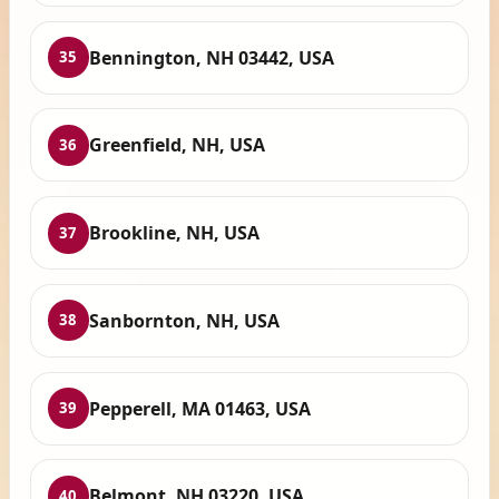
Bennington, NH 03442, USA
35
Greenfield, NH, USA
36
Brookline, NH, USA
37
Sanbornton, NH, USA
38
Pepperell, MA 01463, USA
39
Belmont, NH 03220, USA
40