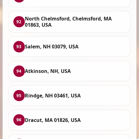
North Chelmsford, Chelmsford, MA
92
01863, USA
Salem, NH 03079, USA
93
Atkinson, NH, USA
94
Rindge, NH 03461, USA
95
Dracut, MA 01826, USA
96