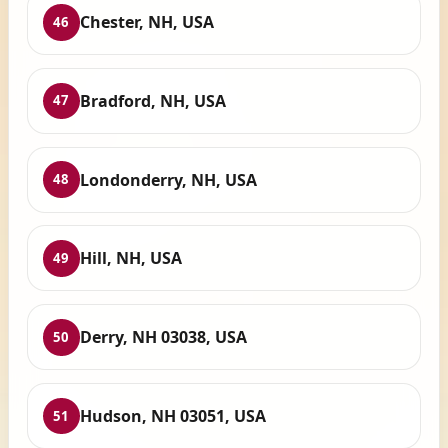
Chester, NH, USA
46
Bradford, NH, USA
47
Londonderry, NH, USA
48
Hill, NH, USA
49
Derry, NH 03038, USA
50
Hudson, NH 03051, USA
51