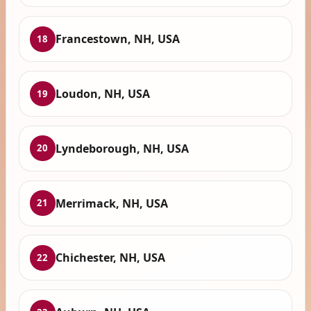
Francestown, NH, USA
18
Loudon, NH, USA
19
Lyndeborough, NH, USA
20
Merrimack, NH, USA
21
Chichester, NH, USA
22