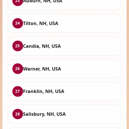
Auburn, NH, USA
23
Tilton, NH, USA
24
Candia, NH, USA
25
Warner, NH, USA
26
Franklin, NH, USA
27
Salisbury, NH, USA
28