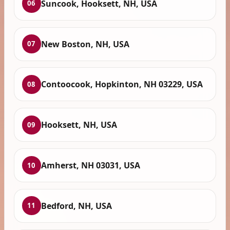
Suncook, Hooksett, NH, USA
06
New Boston, NH, USA
07
Contoocook, Hopkinton, NH 03229, USA
08
Hooksett, NH, USA
09
Amherst, NH 03031, USA
10
Bedford, NH, USA
11