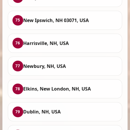
New Ipswich, NH 03071, USA
75
Harrisville, NH, USA
76
Newbury, NH, USA
77
Elkins, New London, NH, USA
78
Dublin, NH, USA
79