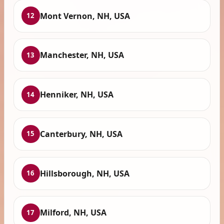
Mont Vernon, NH, USA
12
Manchester, NH, USA
13
Henniker, NH, USA
14
Canterbury, NH, USA
15
Hillsborough, NH, USA
16
Milford, NH, USA
17