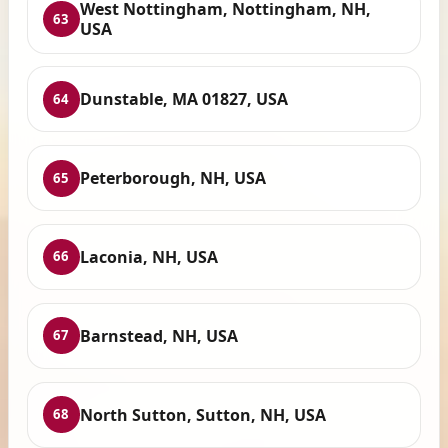
West Nottingham, Nottingham, NH,
63
USA
Dunstable, MA 01827, USA
64
Peterborough, NH, USA
65
Laconia, NH, USA
66
Barnstead, NH, USA
67
North Sutton, Sutton, NH, USA
68