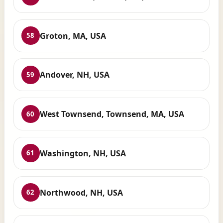
Groton, MA, USA
58
Andover, NH, USA
59
West Townsend, Townsend, MA, USA
60
Washington, NH, USA
61
Northwood, NH, USA
62