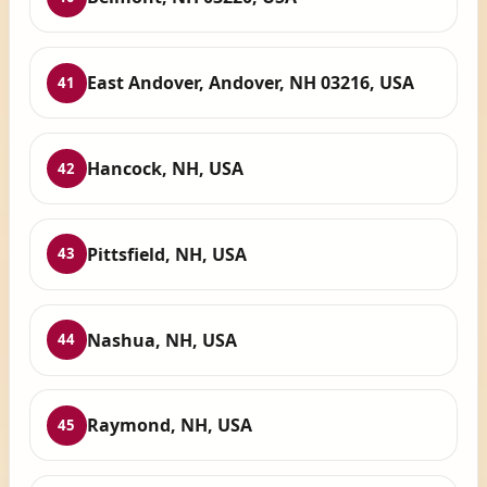
East Andover, Andover, NH 03216, USA
41
Hancock, NH, USA
42
Pittsfield, NH, USA
43
Nashua, NH, USA
44
Raymond, NH, USA
45