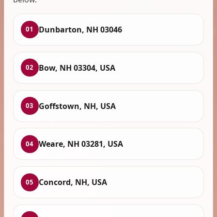
Dunbarton, NH 03046
01
Bow, NH 03304, USA
02
Goffstown, NH, USA
03
Weare, NH 03281, USA
04
Concord, NH, USA
05