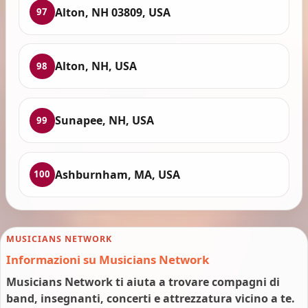
Alton, NH 03809, USA
97
Alton, NH, USA
98
Sunapee, NH, USA
99
Ashburnham, MA, USA
100
MUSICIANS NETWORK
Informazioni su Musicians Network
Musicians Network ti aiuta a trovare compagni di
band, insegnanti, concerti e attrezzatura vicino a te.