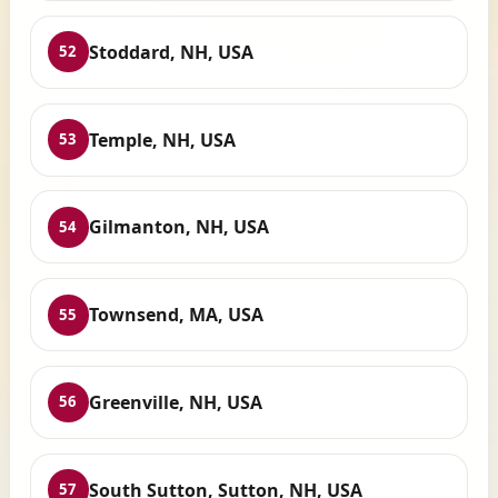
Stoddard, NH, USA
52
Temple, NH, USA
53
Gilmanton, NH, USA
54
Townsend, MA, USA
55
Greenville, NH, USA
56
South Sutton, Sutton, NH, USA
57