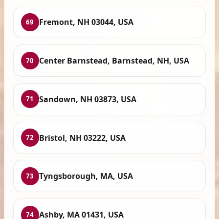
Fremont, NH 03044, USA
69
Center Barnstead, Barnstead, NH, USA
70
Sandown, NH 03873, USA
71
Bristol, NH 03222, USA
72
Tyngsborough, MA, USA
73
Ashby, MA 01431, USA
74