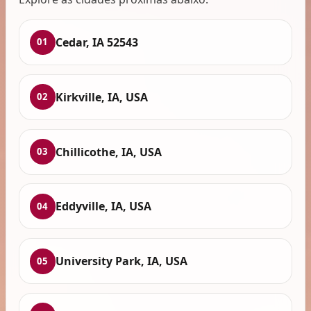
Cedar, IA 52543
01
Kirkville, IA, USA
02
Chillicothe, IA, USA
03
Eddyville, IA, USA
04
University Park, IA, USA
05