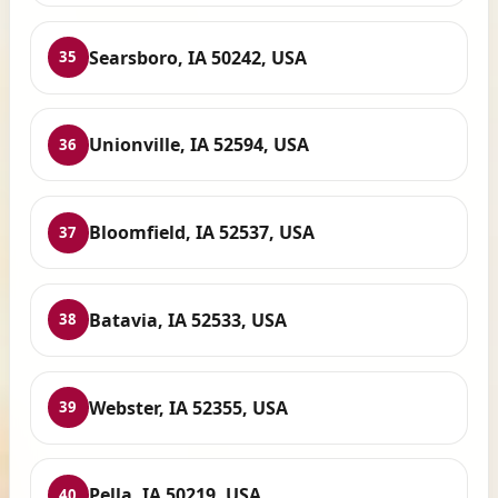
Searsboro, IA 50242, USA
35
Unionville, IA 52594, USA
36
Bloomfield, IA 52537, USA
37
Batavia, IA 52533, USA
38
Webster, IA 52355, USA
39
Pella, IA 50219, USA
40