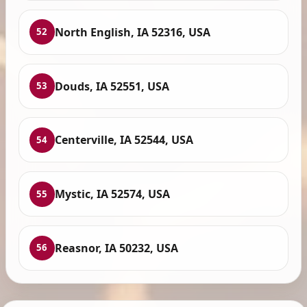
North English, IA 52316, USA
52
Douds, IA 52551, USA
53
Centerville, IA 52544, USA
54
Mystic, IA 52574, USA
55
Reasnor, IA 50232, USA
56