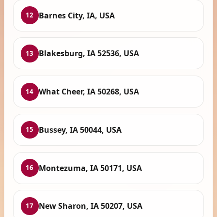
Barnes City, IA, USA
12
Blakesburg, IA 52536, USA
13
What Cheer, IA 50268, USA
14
Bussey, IA 50044, USA
15
Montezuma, IA 50171, USA
16
New Sharon, IA 50207, USA
17