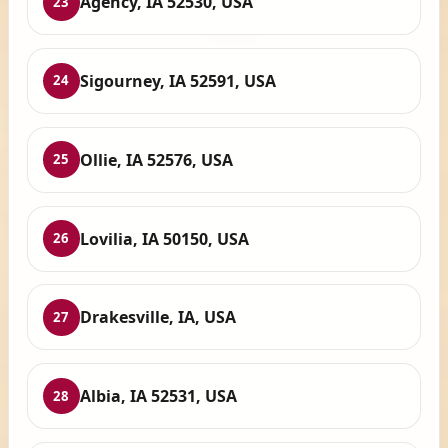
Agency, IA 52530, USA
23
Sigourney, IA 52591, USA
24
Ollie, IA 52576, USA
25
Lovilia, IA 50150, USA
26
Drakesville, IA, USA
27
Albia, IA 52531, USA
28