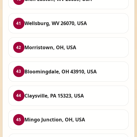
Wellsburg, WV 26070, USA
41
Morristown, OH, USA
42
Bloomingdale, OH 43910, USA
43
Claysville, PA 15323, USA
44
Mingo Junction, OH, USA
45