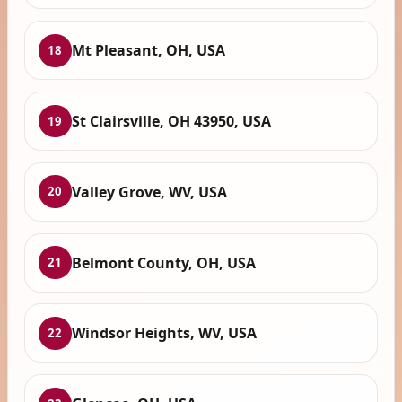
Mt Pleasant, OH, USA
18
St Clairsville, OH 43950, USA
19
Valley Grove, WV, USA
20
Belmont County, OH, USA
21
Windsor Heights, WV, USA
22