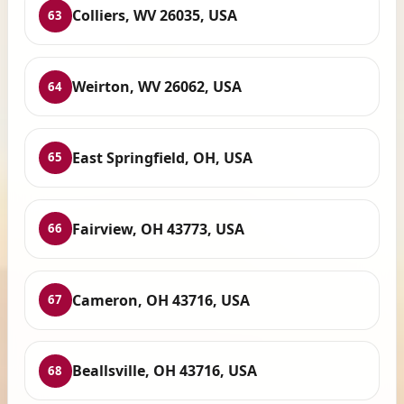
Colliers, WV 26035, USA
63
Weirton, WV 26062, USA
64
East Springfield, OH, USA
65
Fairview, OH 43773, USA
66
Cameron, OH 43716, USA
67
Beallsville, OH 43716, USA
68