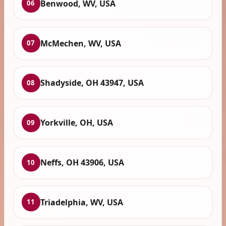
Benwood, WV, USA
06
McMechen, WV, USA
07
Shadyside, OH 43947, USA
08
Yorkville, OH, USA
09
Neffs, OH 43906, USA
10
Triadelphia, WV, USA
11