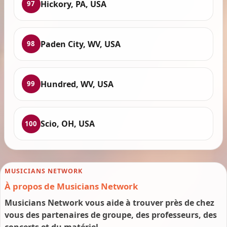
Hickory, PA, USA
97
Paden City, WV, USA
98
Hundred, WV, USA
99
Scio, OH, USA
100
MUSICIANS NETWORK
À propos de Musicians Network
Musicians Network vous aide à trouver près de chez
vous des partenaires de groupe, des professeurs, des
concerts et du matériel.