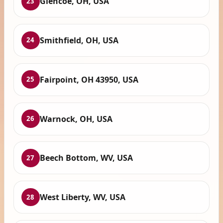
Glencoe, OH, USA
23
Smithfield, OH, USA
24
Fairpoint, OH 43950, USA
25
Warnock, OH, USA
26
Beech Bottom, WV, USA
27
West Liberty, WV, USA
28