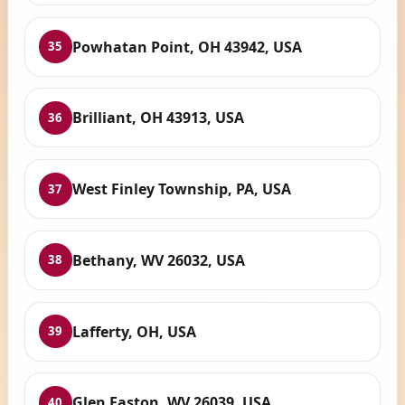
Powhatan Point, OH 43942, USA
35
Brilliant, OH 43913, USA
36
West Finley Township, PA, USA
37
Bethany, WV 26032, USA
38
Lafferty, OH, USA
39
Glen Easton, WV 26039, USA
40