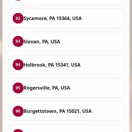
Sycamore, PA 15364, USA
92
Slovan, PA, USA
93
Holbrook, PA 15341, USA
94
Rogersville, PA, USA
95
Burgettstown, PA 15021, USA
96