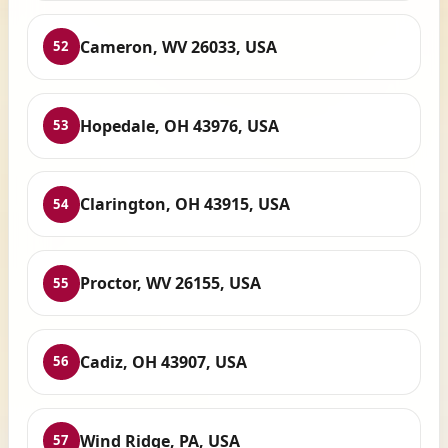
Cameron, WV 26033, USA
52
Hopedale, OH 43976, USA
53
Clarington, OH 43915, USA
54
Proctor, WV 26155, USA
55
Cadiz, OH 43907, USA
56
Wind Ridge, PA, USA
57