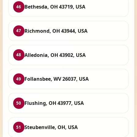
Bethesda, OH 43719, USA
46
Richmond, OH 43944, USA
47
Alledonia, OH 43902, USA
48
Follansbee, WV 26037, USA
49
Flushing, OH 43977, USA
50
Steubenville, OH, USA
51