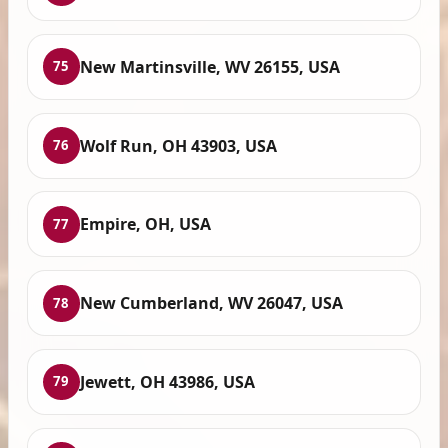
New Martinsville, WV 26155, USA
75
Wolf Run, OH 43903, USA
76
Empire, OH, USA
77
New Cumberland, WV 26047, USA
78
Jewett, OH 43986, USA
79