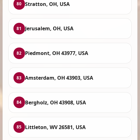
Stratton, OH, USA
80
Jerusalem, OH, USA
81
Piedmont, OH 43977, USA
82
Amsterdam, OH 43903, USA
83
Bergholz, OH 43908, USA
84
Littleton, WV 26581, USA
85