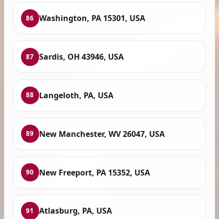
Washington, PA 15301, USA
86
Sardis, OH 43946, USA
87
Langeloth, PA, USA
88
New Manchester, WV 26047, USA
89
New Freeport, PA 15352, USA
90
Atlasburg, PA, USA
91