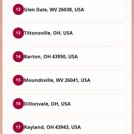
Glen Dale, WV 26038, USA
12
Tiltonsville, OH, USA
13
Barton, OH 43950, USA
14
Moundsville, WV 26041, USA
15
Dillonvale, OH, USA
16
Rayland, OH 43943, USA
17