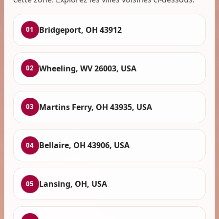
Bridgeport, OH 43912
01
Wheeling, WV 26003, USA
02
Martins Ferry, OH 43935, USA
03
Bellaire, OH 43906, USA
04
Lansing, OH, USA
05