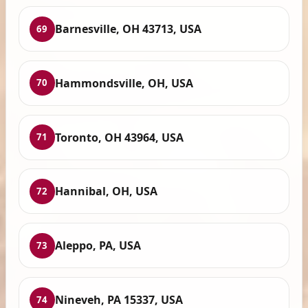
Barnesville, OH 43713, USA
69
Hammondsville, OH, USA
70
Toronto, OH 43964, USA
71
Hannibal, OH, USA
72
Aleppo, PA, USA
73
Nineveh, PA 15337, USA
74