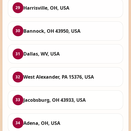
Harrisville, OH, USA
29
Bannock, OH 43950, USA
30
Dallas, WV, USA
31
West Alexander, PA 15376, USA
32
Jacobsburg, OH 43933, USA
33
Adena, OH, USA
34