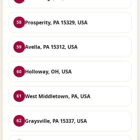
Prosperity, PA 15329, USA
58
Avella, PA 15312, USA
59
Holloway, OH, USA
60
West Middletown, PA, USA
61
Graysville, PA 15337, USA
62