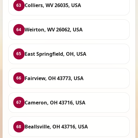
Colliers, WV 26035, USA
63
Weirton, WV 26062, USA
64
East Springfield, OH, USA
65
Fairview, OH 43773, USA
66
Cameron, OH 43716, USA
67
Beallsville, OH 43716, USA
68