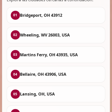
Bridgeport, OH 43912
01
Wheeling, WV 26003, USA
02
Martins Ferry, OH 43935, USA
03
Bellaire, OH 43906, USA
04
Lansing, OH, USA
05