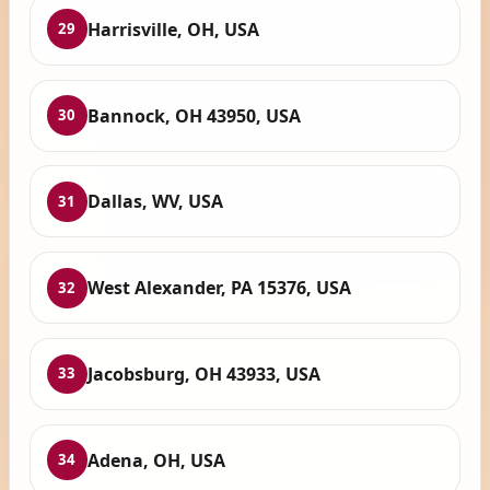
Harrisville, OH, USA
29
Bannock, OH 43950, USA
30
Dallas, WV, USA
31
West Alexander, PA 15376, USA
32
Jacobsburg, OH 43933, USA
33
Adena, OH, USA
34