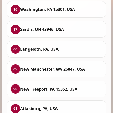
Washington, PA 15301, USA
86
Sardis, OH 43946, USA
87
Langeloth, PA, USA
88
New Manchester, WV 26047, USA
89
New Freeport, PA 15352, USA
90
Atlasburg, PA, USA
91