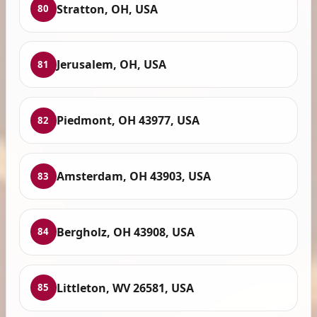
Stratton, OH, USA
80
Jerusalem, OH, USA
81
Piedmont, OH 43977, USA
82
Amsterdam, OH 43903, USA
83
Bergholz, OH 43908, USA
84
Littleton, WV 26581, USA
85