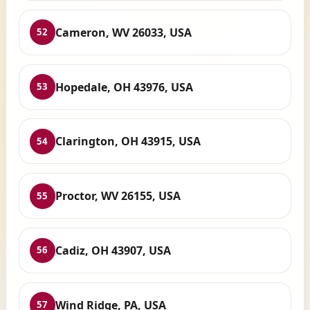
Cameron, WV 26033, USA
52
Hopedale, OH 43976, USA
53
Clarington, OH 43915, USA
54
Proctor, WV 26155, USA
55
Cadiz, OH 43907, USA
56
Wind Ridge, PA, USA
57