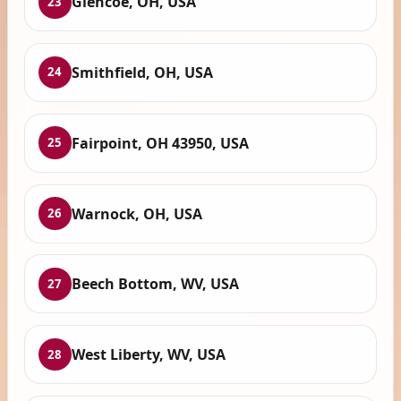
Glencoe, OH, USA
23
Smithfield, OH, USA
24
Fairpoint, OH 43950, USA
25
Warnock, OH, USA
26
Beech Bottom, WV, USA
27
West Liberty, WV, USA
28