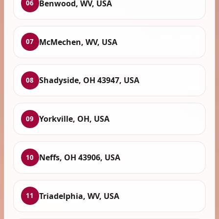
Benwood, WV, USA
06
McMechen, WV, USA
07
Shadyside, OH 43947, USA
08
Yorkville, OH, USA
09
Neffs, OH 43906, USA
10
Triadelphia, WV, USA
11