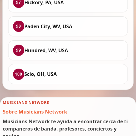
Hickory, PA, USA
97
Paden City, WV, USA
98
Hundred, WV, USA
99
Scio, OH, USA
100
MUSICIANS NETWORK
Sobre Musicians Network
Musicians Network te ayuda a encontrar cerca de ti
companeros de banda, profesores, conciertos y
equipo.