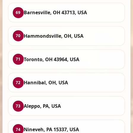
Barnesville, OH 43713, USA
69
Hammondsville, OH, USA
70
Toronto, OH 43964, USA
71
Hannibal, OH, USA
72
Aleppo, PA, USA
73
Nineveh, PA 15337, USA
74