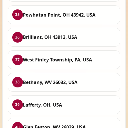
Powhatan Point, OH 43942, USA
35
Brilliant, OH 43913, USA
36
West Finley Township, PA, USA
37
Bethany, WV 26032, USA
38
Lafferty, OH, USA
39
Glen Easton, WV 26039, USA
40