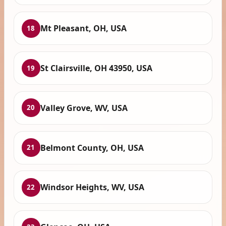
Mt Pleasant, OH, USA
18
St Clairsville, OH 43950, USA
19
Valley Grove, WV, USA
20
Belmont County, OH, USA
21
Windsor Heights, WV, USA
22