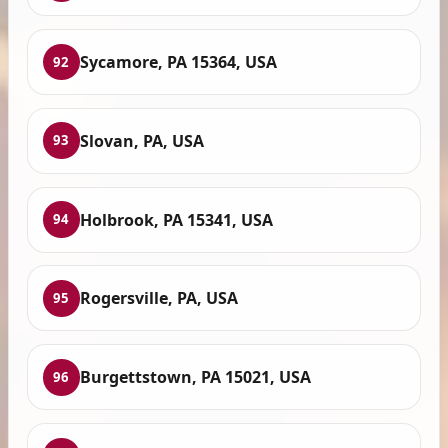
Sycamore, PA 15364, USA
92
Slovan, PA, USA
93
Holbrook, PA 15341, USA
94
Rogersville, PA, USA
95
Burgettstown, PA 15021, USA
96