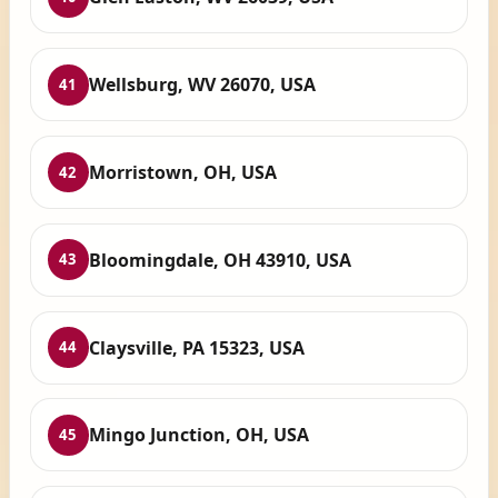
Wellsburg, WV 26070, USA
41
Morristown, OH, USA
42
Bloomingdale, OH 43910, USA
43
Claysville, PA 15323, USA
44
Mingo Junction, OH, USA
45