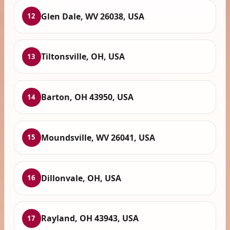
Glen Dale, WV 26038, USA
12
Tiltonsville, OH, USA
13
Barton, OH 43950, USA
14
Moundsville, WV 26041, USA
15
Dillonvale, OH, USA
16
Rayland, OH 43943, USA
17