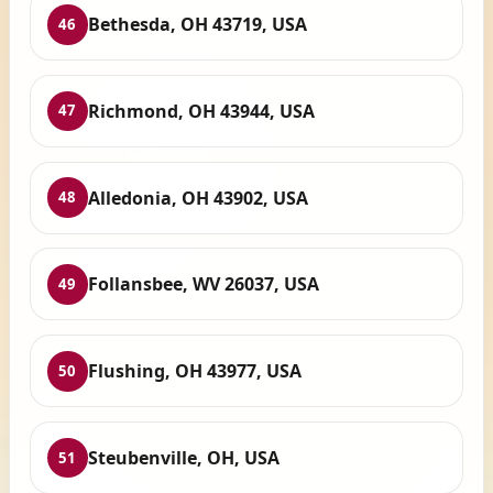
Bethesda, OH 43719, USA
46
Richmond, OH 43944, USA
47
Alledonia, OH 43902, USA
48
Follansbee, WV 26037, USA
49
Flushing, OH 43977, USA
50
Steubenville, OH, USA
51