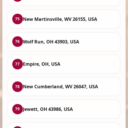
New Martinsville, WV 26155, USA
75
Wolf Run, OH 43903, USA
76
Empire, OH, USA
77
New Cumberland, WV 26047, USA
78
Jewett, OH 43986, USA
79