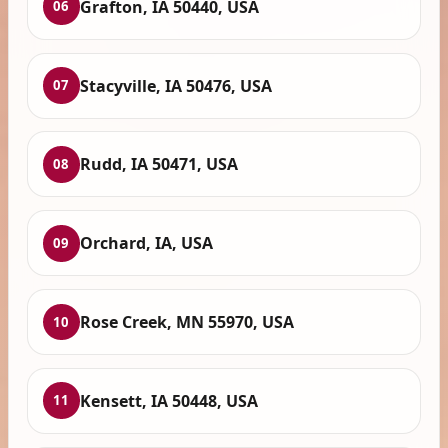
Grafton, IA 50440, USA
06
Stacyville, IA 50476, USA
07
Rudd, IA 50471, USA
08
Orchard, IA, USA
09
Rose Creek, MN 55970, USA
10
Kensett, IA 50448, USA
11