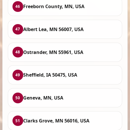
Freeborn County, MN, USA
46
Albert Lea, MN 56007, USA
47
Ostrander, MN 55961, USA
48
Sheffield, IA 50475, USA
49
Geneva, MN, USA
50
Clarks Grove, MN 56016, USA
51