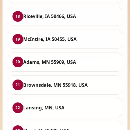
Riceville, IA 50466, USA
18
McIntire, IA 50455, USA
19
Adams, MN 55909, USA
20
Brownsdale, MN 55918, USA
21
Lansing, MN, USA
22