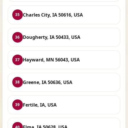
Charles City, IA 50616, USA
35
Dougherty, IA 50433, USA
36
Hayward, MN 56043, USA
37
Greene, IA 50636, USA
38
Fertile, IA, USA
39
Elma, IA 50628, USA
40