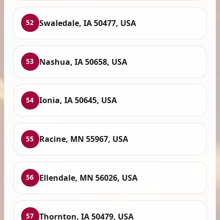
Swaledale, IA 50477, USA
52
Nashua, IA 50658, USA
53
Ionia, IA 50645, USA
54
Racine, MN 55967, USA
55
Ellendale, MN 56026, USA
56
Thornton, IA 50479, USA
57