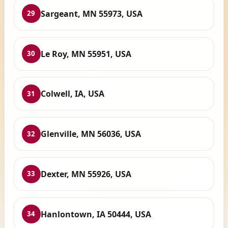
Sargeant, MN 55973, USA
29
Le Roy, MN 55951, USA
30
Colwell, IA, USA
31
Glenville, MN 56036, USA
32
Dexter, MN 55926, USA
33
Hanlontown, IA 50444, USA
34