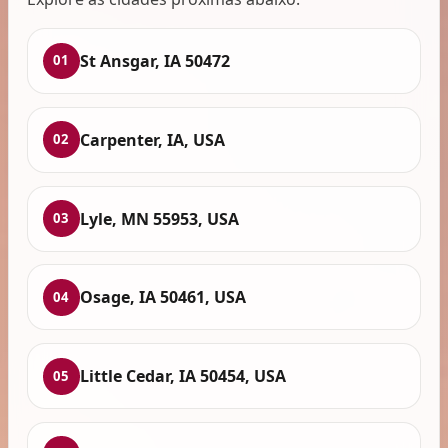
St Ansgar, IA 50472
01
Carpenter, IA, USA
02
Lyle, MN 55953, USA
03
Osage, IA 50461, USA
04
Little Cedar, IA 50454, USA
05