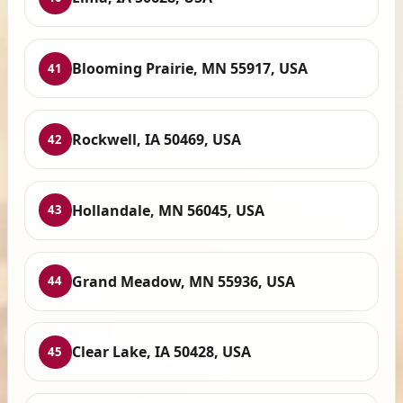
Blooming Prairie, MN 55917, USA
41
Rockwell, IA 50469, USA
42
Hollandale, MN 56045, USA
43
Grand Meadow, MN 55936, USA
44
Clear Lake, IA 50428, USA
45