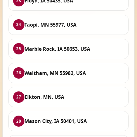
Floyd, IA 50435, USA
23
Taopi, MN 55977, USA
24
Marble Rock, IA 50653, USA
25
Waltham, MN 55982, USA
26
Elkton, MN, USA
27
Mason City, IA 50401, USA
28