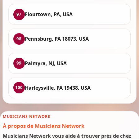
Flourtown, PA, USA
97
Pennsburg, PA 18073, USA
98
Palmyra, NJ, USA
99
Harleysville, PA 19438, USA
100
MUSICIANS NETWORK
À propos de Musicians Network
Musicians Network vous aide à trouver près de chez