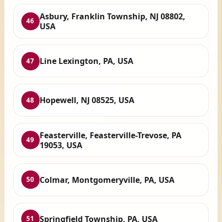
Asbury, Franklin Township, NJ 08802,
46
USA
Line Lexington, PA, USA
47
Hopewell, NJ 08525, USA
48
Feasterville, Feasterville-Trevose, PA
49
19053, USA
Colmar, Montgomeryville, PA, USA
50
Springfield Township, PA, USA
51