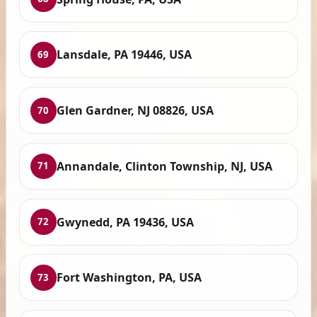
Lansdale, PA 19446, USA
69
Glen Gardner, NJ 08826, USA
70
Annandale, Clinton Township, NJ, USA
71
Gwynedd, PA 19436, USA
72
Fort Washington, PA, USA
73