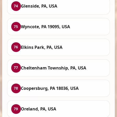
Glenside, PA, USA
74
Wyncote, PA 19095, USA
75
Elkins Park, PA, USA
76
Cheltenham Township, PA, USA
77
Coopersburg, PA 18036, USA
78
Oreland, PA, USA
79