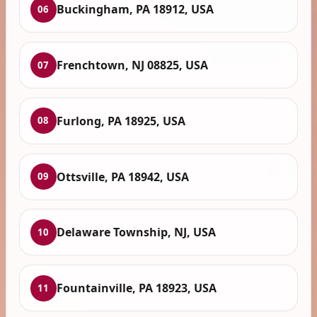
Buckingham, PA 18912, USA
06
Frenchtown, NJ 08825, USA
07
Furlong, PA 18925, USA
08
Ottsville, PA 18942, USA
09
Delaware Township, NJ, USA
10
Fountainville, PA 18923, USA
11