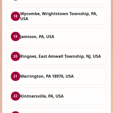
Wycombe, Wrightstown Township, PA,
18
USA
Jamison, PA, USA
19
Ringoes, East Amwell Township, NJ, USA
20
Warrington, PA 18976, USA
21
Kintnersville, PA, USA
22