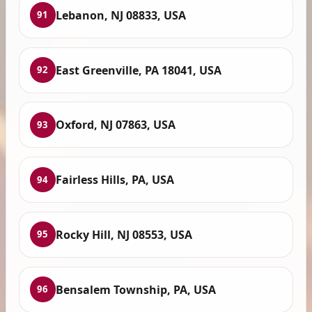
Lebanon, NJ 08833, USA
91
East Greenville, PA 18041, USA
92
Oxford, NJ 07863, USA
93
Fairless Hills, PA, USA
94
Rocky Hill, NJ 08553, USA
95
Bensalem Township, PA, USA
96