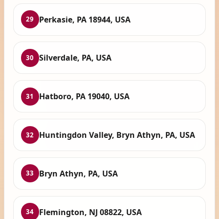
Perkasie, PA 18944, USA
29
Silverdale, PA, USA
30
Hatboro, PA 19040, USA
31
Huntingdon Valley, Bryn Athyn, PA, USA
32
Bryn Athyn, PA, USA
33
Flemington, NJ 08822, USA
34