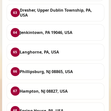
Dresher, Upper Dublin Township, PA,
63
USA
Jenkintown, PA 19046, USA
64
Langhorne, PA, USA
65
Phillipsburg, NJ 08865, USA
66
Hampton, NJ 08827, USA
67
Spring House, PA, USA
68