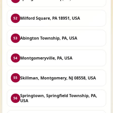
Milford Square, PA 18951, USA
52
Abington Township, PA, USA
53
Montgomeryville, PA, USA
54
Skillman, Montgomery, NJ 08558, USA
55
Springtown, Springfield Township, PA,
56
USA