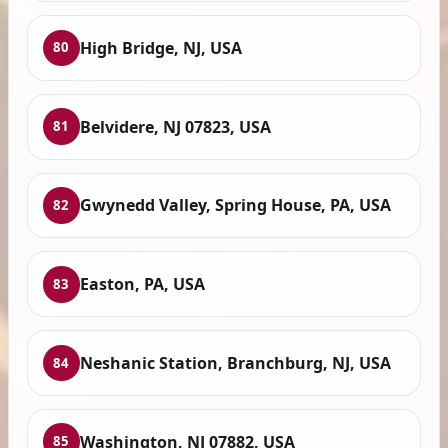
High Bridge, NJ, USA
80
Belvidere, NJ 07823, USA
81
Gwynedd Valley, Spring House, PA, USA
82
Easton, PA, USA
83
Neshanic Station, Branchburg, NJ, USA
84
Washington, NJ 07882, USA
85