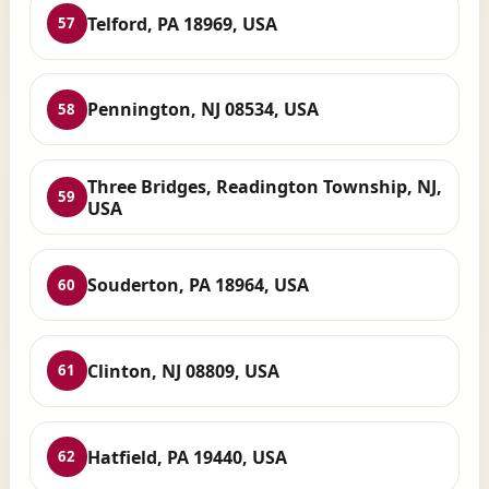
Telford, PA 18969, USA
57
Pennington, NJ 08534, USA
58
Three Bridges, Readington Township, NJ,
59
USA
Souderton, PA 18964, USA
60
Clinton, NJ 08809, USA
61
Hatfield, PA 19440, USA
62