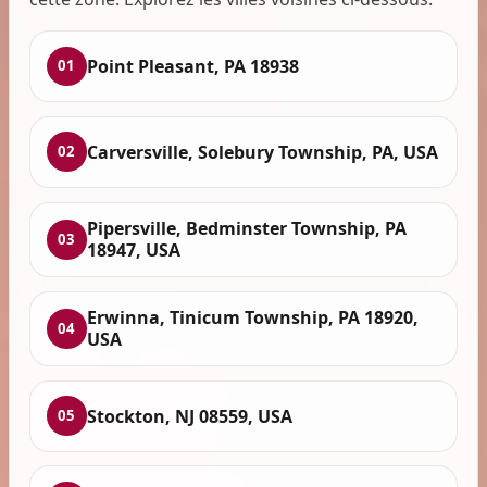
Point Pleasant, PA 18938
01
Carversville, Solebury Township, PA, USA
02
Pipersville, Bedminster Township, PA
03
18947, USA
Erwinna, Tinicum Township, PA 18920,
04
USA
Stockton, NJ 08559, USA
05