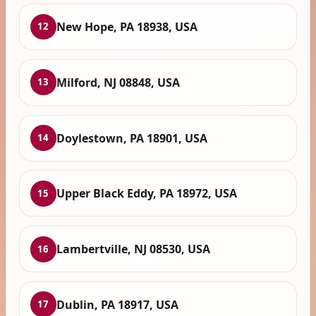
New Hope, PA 18938, USA
12
Milford, NJ 08848, USA
13
Doylestown, PA 18901, USA
14
Upper Black Eddy, PA 18972, USA
15
Lambertville, NJ 08530, USA
16
Dublin, PA 18917, USA
17