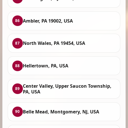
Ambler, PA 19002, USA
86
North Wales, PA 19454, USA
87
Hellertown, PA, USA
88
Center Valley, Upper Saucon Township,
89
PA, USA
Belle Mead, Montgomery, NJ, USA
90