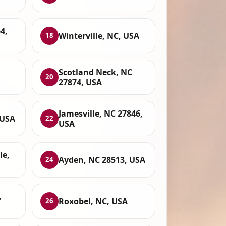
4,
Winterville, NC, USA
18
Scotland Neck, NC
20
27874, USA
Jamesville, NC 27846,
 USA
22
USA
le,
Ayden, NC 28513, USA
24
,
Roxobel, NC, USA
26