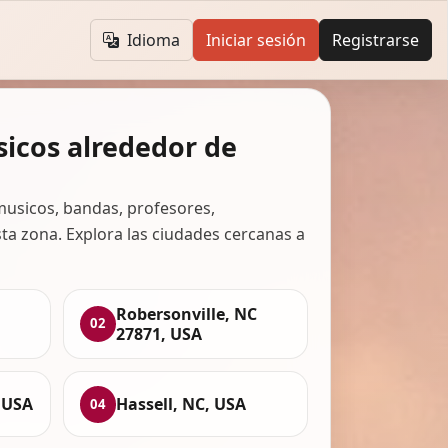
Idioma
Iniciar sesión
Registrarse
icos alrededor de
usicos, bandas, profesores,
ta zona. Explora las ciudades cercanas a
Robersonville, NC
02
27871, USA
 USA
Hassell, NC, USA
04