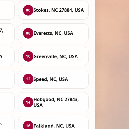
Stokes, NC 27884, USA
06
7,
Everetts, NC, USA
08
A
Greenville, NC, USA
10
A
Speed, NC, USA
12
Hobgood, NC 27843,
14
USA
,
Falkland, NC, USA
16