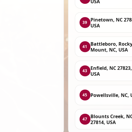
USA
Pinetown, NC 278
39
USA
Battleboro, Rock
41
Mount, NC, USA
Enfield, NC 27823,
43
USA
Powellsville, NC,
45
Blounts Creek, N
47
27814, USA