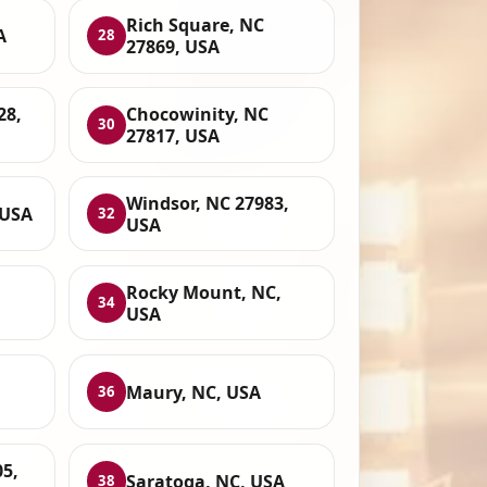
Rich Square, NC
A
28
27869, USA
28,
Chocowinity, NC
30
27817, USA
Windsor, NC 27983,
 USA
32
USA
Rocky Mount, NC,
34
USA
Maury, NC, USA
36
05,
Saratoga, NC, USA
38