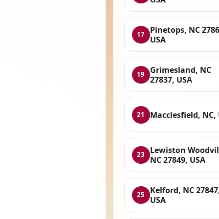
Pinetops, NC 2786
17
USA
Grimesland, NC
19
27837, USA
Macclesfield, NC,
21
Lewiston Woodvil
23
NC 27849, USA
Kelford, NC 27847
25
USA