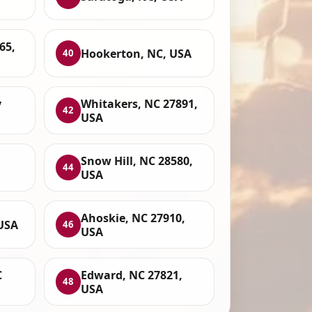
65,
Hookerton, NC, USA
40
y
Whitakers, NC 27891,
42
USA
Snow Hill, NC 28580,
44
USA
Ahoskie, NC 27910,
 USA
46
USA
C
Edward, NC 27821,
48
USA