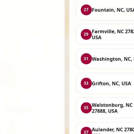
Fountain, NC, US
27
Farmville, NC 278
29
USA
Washington, NC,
31
Grifton, NC, USA
33
Walstonburg, NC
35
27888, USA
Aulander, NC 278
37