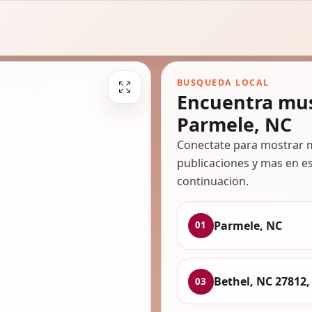
BUSQUEDA LOCAL
Encuentra mus
Parmele, NC
Conectate para mostrar m
publicaciones y mas en es
continuacion.
Parmele, NC
01
Bethel, NC 27812,
03