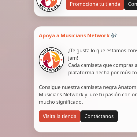
Promociona tu tienda
Con
Apoya a Musicians Network 🎶
¿Te gusta lo que estamos con
jam!
Cada camiseta que compras ap
plataforma hecha por músico
Consigue nuestra camiseta negra Anatomic
Musicians Network y luce tu pasión con org
mucho significado.
Visita la tienda
Contáctanos