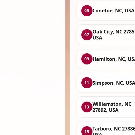
Conetoe, NC, USA
05
Oak City, NC 2785
07
USA
Hamilton, NC, US
09
Simpson, NC, US
11
Williamston, NC
13
27892, USA
Tarboro, NC 27886
15
USA