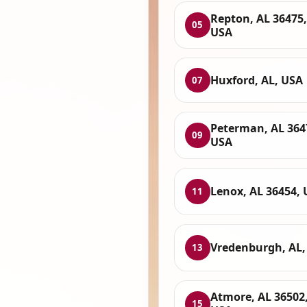
Repton, AL 36475,
05
USA
Huxford, AL, USA
07
Peterman, AL 364
09
USA
Lenox, AL 36454,
11
Vredenburgh, AL,
13
Atmore, AL 36502
15