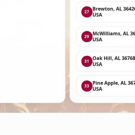
Brewton, AL 3642
27
USA
McWilliams, AL 3
29
USA
Oak Hill, AL 36768
31
USA
Pine Apple, AL 36
33
USA