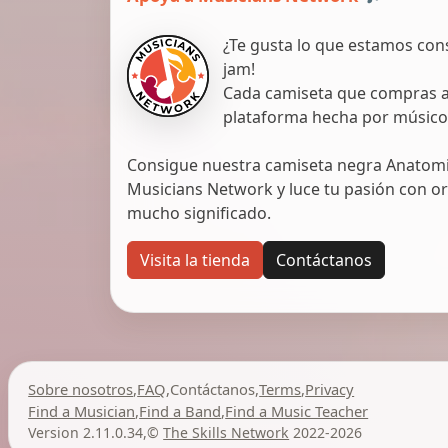
¿Te gusta lo que estamos con
jam!
Cada camiseta que compras ap
plataforma hecha por músico
Consigue nuestra camiseta negra Anatomic
Musicians Network y luce tu pasión con org
mucho significado.
Visita la tienda
Contáctanos
Sobre nosotros
,
FAQ
,
Contáctanos
,
Terms
,
Privacy
Find a Musician
,
Find a Band
,
Find a Music Teacher
Version 2.11.0.34
,
©
The Skills Network
2022-2026