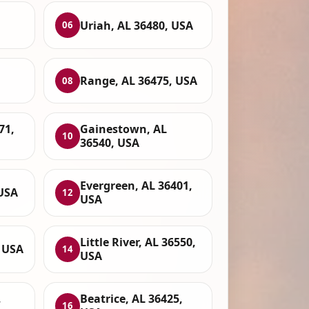
Uriah, AL 36480, USA
06
Range, AL 36475, USA
08
71,
Gainestown, AL
10
36540, USA
Evergreen, AL 36401,
 USA
12
USA
Little River, AL 36550,
 USA
14
USA
,
Beatrice, AL 36425,
16