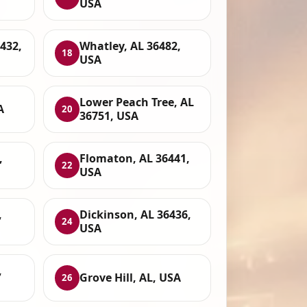
USA
6432,
Whatley, AL 36482,
18
USA
Lower Peach Tree, AL
A
20
36751, USA
,
Flomaton, AL 36441,
22
USA
,
Dickinson, AL 36436,
24
USA
,
Grove Hill, AL, USA
26