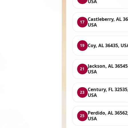
USA
Castleberry, AL 3
17
USA
Coy, AL 36435, US
19
Jackson, AL 36545
21
USA
Century, FL 32535
23
USA
Perdido, AL 36562
25
USA