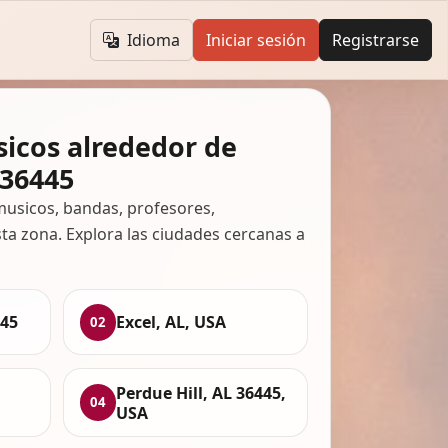
Idioma
Iniciar sesión
Registrarse
icos alrededor de
 36445
usicos, bandas, profesores,
ta zona. Explora las ciudades cercanas a
445
Excel, AL, USA
02
Perdue Hill, AL 36445,
04
USA