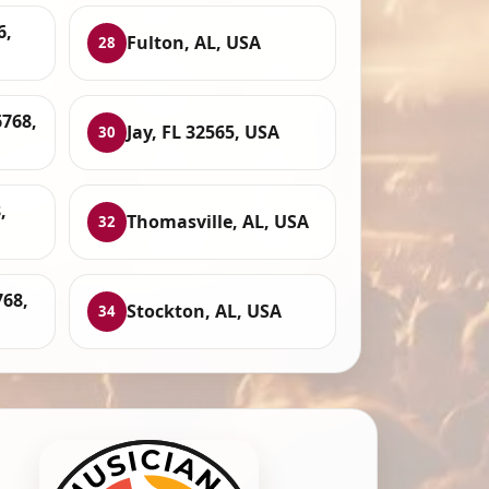
6,
Fulton, AL, USA
28
6768,
Jay, FL 32565, USA
30
,
Thomasville, AL, USA
32
768,
Stockton, AL, USA
34