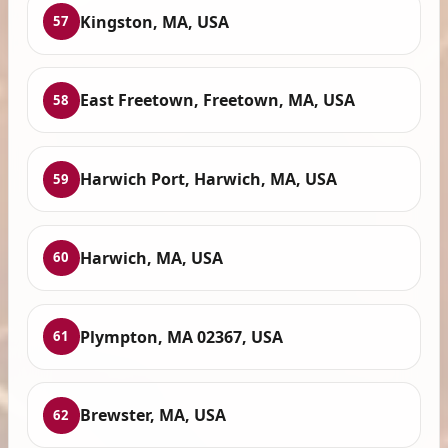
Kingston, MA, USA
57
East Freetown, Freetown, MA, USA
58
Harwich Port, Harwich, MA, USA
59
Harwich, MA, USA
60
Plympton, MA 02367, USA
61
Brewster, MA, USA
62