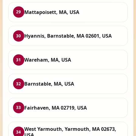
Mattapoisett, MA, USA
29
Hyannis, Barnstable, MA 02601, USA
30
Wareham, MA, USA
31
Barnstable, MA, USA
32
Fairhaven, MA 02719, USA
33
West Yarmouth, Yarmouth, MA 02673,
34
USA