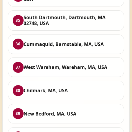
South Dartmouth, Dartmouth, MA
35
02748, USA
Cummaquid, Barnstable, MA, USA
36
West Wareham, Wareham, MA, USA
37
Chilmark, MA, USA
38
New Bedford, MA, USA
39