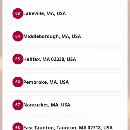
Lakeville, MA, USA
63
Middleborough, MA, USA
64
Halifax, MA 02338, USA
65
Pembroke, MA, USA
66
Nantucket, MA, USA
67
East Taunton, Taunton, MA 02718, USA
68