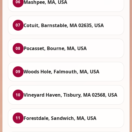
Mashpee, MA, USA
06
Cotuit, Barnstable, MA 02635, USA
07
Pocasset, Bourne, MA, USA
08
Woods Hole, Falmouth, MA, USA
09
Vineyard Haven, Tisbury, MA 02568, USA
10
Forestdale, Sandwich, MA, USA
11