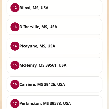
Biloxi, MS, USA
12
D'Iberville, MS, USA
13
Picayune, MS, USA
14
McHenry, MS 39561, USA
15
Carriere, MS 39426, USA
16
Perkinston, MS 39573, USA
17