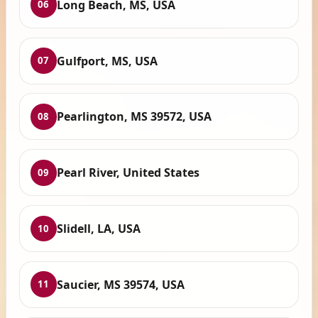
Long Beach, MS, USA
06
Gulfport, MS, USA
07
Pearlington, MS 39572, USA
08
Pearl River, United States
09
Slidell, LA, USA
10
Saucier, MS 39574, USA
11