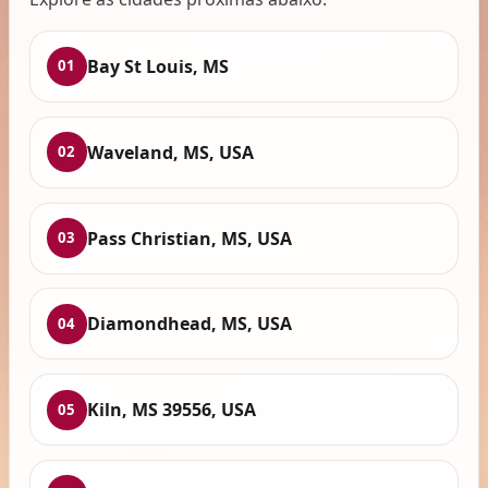
Bay St Louis, MS
01
Waveland, MS, USA
02
Pass Christian, MS, USA
03
Diamondhead, MS, USA
04
Kiln, MS 39556, USA
05