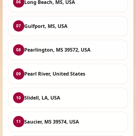
Long Beach, MS, USA
06
Gulfport, MS, USA
07
Pearlington, MS 39572, USA
08
Pearl River, United States
09
Slidell, LA, USA
10
Saucier, MS 39574, USA
11