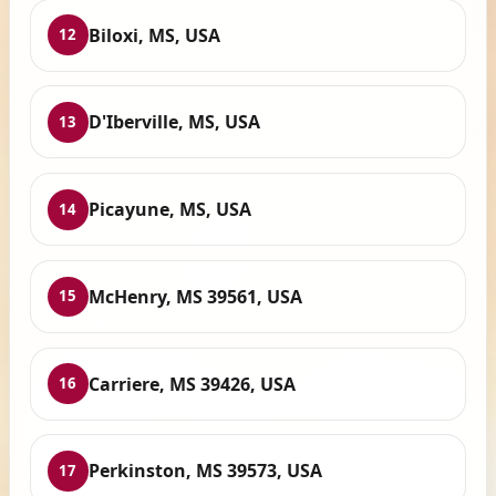
Biloxi, MS, USA
12
D'Iberville, MS, USA
13
Picayune, MS, USA
14
McHenry, MS 39561, USA
15
Carriere, MS 39426, USA
16
Perkinston, MS 39573, USA
17