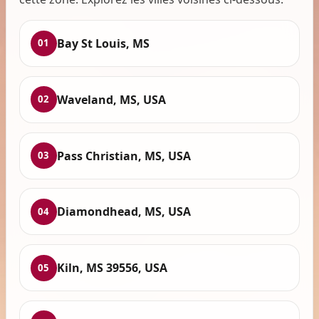
Bay St Louis, MS
01
Waveland, MS, USA
02
Pass Christian, MS, USA
03
Diamondhead, MS, USA
04
Kiln, MS 39556, USA
05