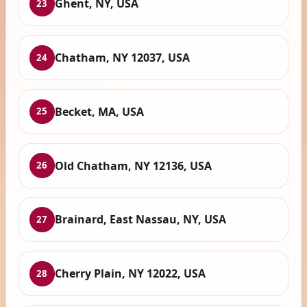
Ghent, NY, USA
23
Chatham, NY 12037, USA
24
Becket, MA, USA
25
Old Chatham, NY 12136, USA
26
Brainard, East Nassau, NY, USA
27
Cherry Plain, NY 12022, USA
28