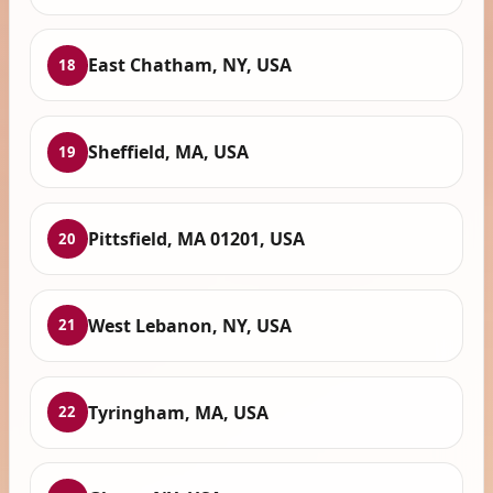
East Chatham, NY, USA
18
Sheffield, MA, USA
19
Pittsfield, MA 01201, USA
20
West Lebanon, NY, USA
21
Tyringham, MA, USA
22