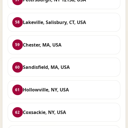
Lakeville, Salisbury, CT, USA
58
Chester, MA, USA
59
Sandisfield, MA, USA
60
Hollowville, NY, USA
61
Coxsackie, NY, USA
62