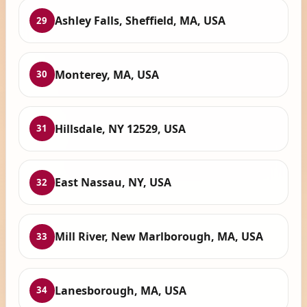
Ashley Falls, Sheffield, MA, USA
29
Monterey, MA, USA
30
Hillsdale, NY 12529, USA
31
East Nassau, NY, USA
32
Mill River, New Marlborough, MA, USA
33
Lanesborough, MA, USA
34