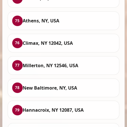
Athens, NY, USA
75
Climax, NY 12042, USA
76
Millerton, NY 12546, USA
77
New Baltimore, NY, USA
78
Hannacroix, NY 12087, USA
79