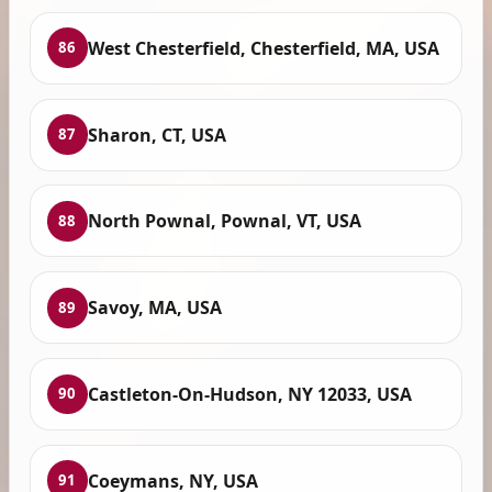
West Chesterfield, Chesterfield, MA, USA
86
Sharon, CT, USA
87
North Pownal, Pownal, VT, USA
88
Savoy, MA, USA
89
Castleton-On-Hudson, NY 12033, USA
90
Coeymans, NY, USA
91