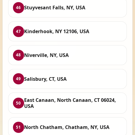
Stuyvesant Falls, NY, USA
46
Kinderhook, NY 12106, USA
47
Niverville, NY, USA
48
Salisbury, CT, USA
49
East Canaan, North Canaan, CT 06024,
50
USA
North Chatham, Chatham, NY, USA
51