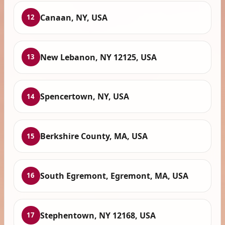
Canaan, NY, USA
12
New Lebanon, NY 12125, USA
13
Spencertown, NY, USA
14
Berkshire County, MA, USA
15
South Egremont, Egremont, MA, USA
16
Stephentown, NY 12168, USA
17