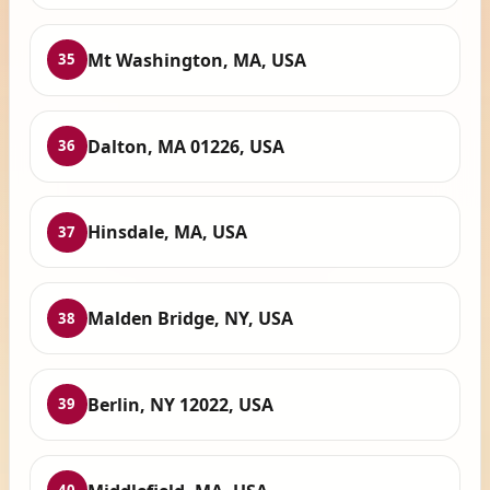
Mt Washington, MA, USA
35
Dalton, MA 01226, USA
36
Hinsdale, MA, USA
37
Malden Bridge, NY, USA
38
Berlin, NY 12022, USA
39