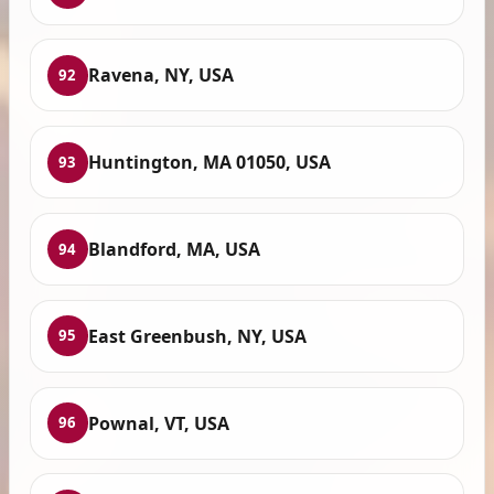
Ravena, NY, USA
92
Huntington, MA 01050, USA
93
Blandford, MA, USA
94
East Greenbush, NY, USA
95
Pownal, VT, USA
96