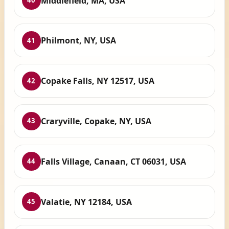
Middlefield, MA, USA
40
Philmont, NY, USA
41
Copake Falls, NY 12517, USA
42
Craryville, Copake, NY, USA
43
Falls Village, Canaan, CT 06031, USA
44
Valatie, NY 12184, USA
45