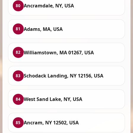
Ancramdale, NY, USA
80
Adams, MA, USA
81
Williamstown, MA 01267, USA
82
Schodack Landing, NY 12156, USA
83
West Sand Lake, NY, USA
84
Ancram, NY 12502, USA
85