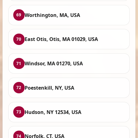
Worthington, MA, USA
69
East Otis, Otis, MA 01029, USA
70
Windsor, MA 01270, USA
71
Poestenkill, NY, USA
72
Hudson, NY 12534, USA
73
Norfolk, CT, USA
74