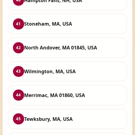
Hampton Falls, NH, USA
40
Stoneham, MA, USA
41
North Andover, MA 01845, USA
42
Wilmington, MA, USA
43
Merrimac, MA 01860, USA
44
Tewksbury, MA, USA
45