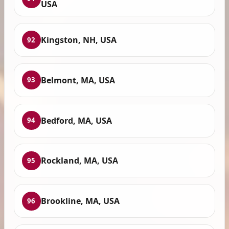
USA
Kingston, NH, USA
92
Belmont, MA, USA
93
Bedford, MA, USA
94
Rockland, MA, USA
95
Brookline, MA, USA
96