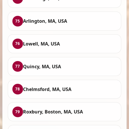
Arlington, MA, USA
75
Lowell, MA, USA
76
Quincy, MA, USA
77
Chelmsford, MA, USA
78
Roxbury, Boston, MA, USA
79