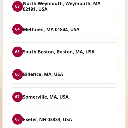
North Weymouth, Weymouth, MA
63
02191, USA
Methuen, MA 01844, USA
64
South Boston, Boston, MA, USA
65
Billerica, MA, USA
66
Somerville, MA, USA
67
Exeter, NH 03833, USA
68