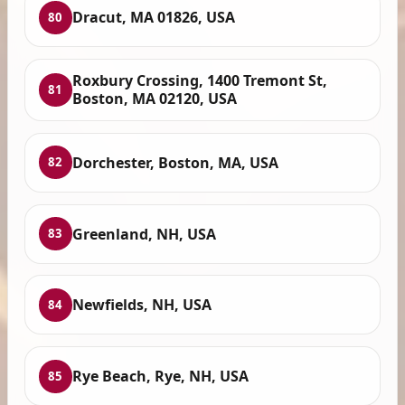
Dracut, MA 01826, USA
80
Roxbury Crossing, 1400 Tremont St,
81
Boston, MA 02120, USA
Dorchester, Boston, MA, USA
82
Greenland, NH, USA
83
Newfields, NH, USA
84
Rye Beach, Rye, NH, USA
85