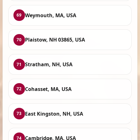
Weymouth, MA, USA
69
Plaistow, NH 03865, USA
70
Stratham, NH, USA
71
Cohasset, MA, USA
72
East Kingston, NH, USA
73
Cambridge, MA, USA
74