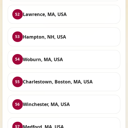
Lawrence, MA, USA
52
Hampton, NH, USA
53
Woburn, MA, USA
54
Charlestown, Boston, MA, USA
55
Winchester, MA, USA
56
Medford, MA, USA
57