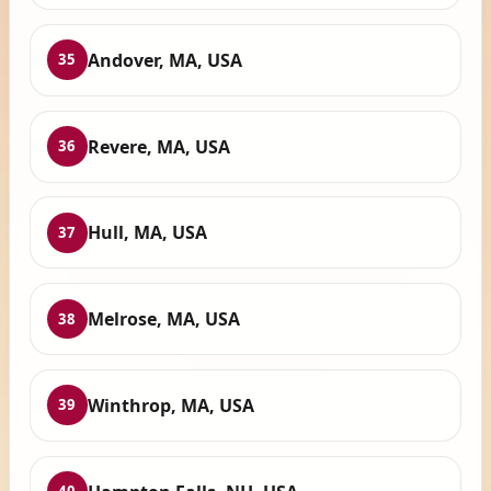
Andover, MA, USA
35
Revere, MA, USA
36
Hull, MA, USA
37
Melrose, MA, USA
38
Winthrop, MA, USA
39