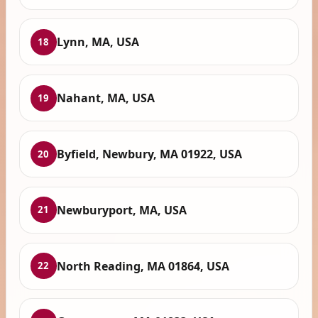
Lynn, MA, USA
18
Nahant, MA, USA
19
Byfield, Newbury, MA 01922, USA
20
Newburyport, MA, USA
21
North Reading, MA 01864, USA
22