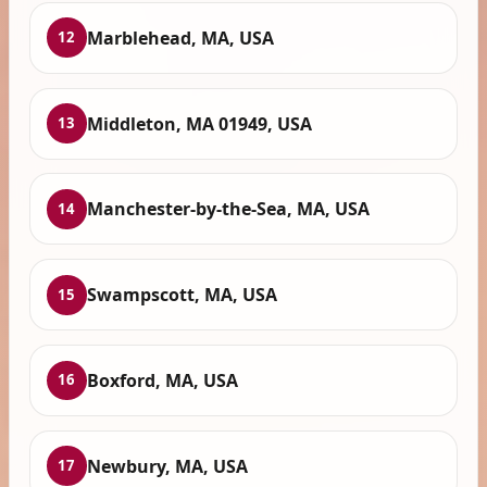
Marblehead, MA, USA
12
Middleton, MA 01949, USA
13
Manchester-by-the-Sea, MA, USA
14
Swampscott, MA, USA
15
Boxford, MA, USA
16
Newbury, MA, USA
17