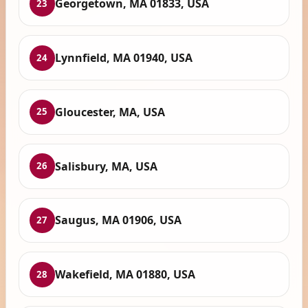
Georgetown, MA 01833, USA
23
Lynnfield, MA 01940, USA
24
Gloucester, MA, USA
25
Salisbury, MA, USA
26
Saugus, MA 01906, USA
27
Wakefield, MA 01880, USA
28