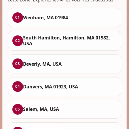
Wenham, MA 01984
01
South Hamilton, Hamilton, MA 01982,
02
USA
Beverly, MA, USA
03
Danvers, MA 01923, USA
04
Salem, MA, USA
05