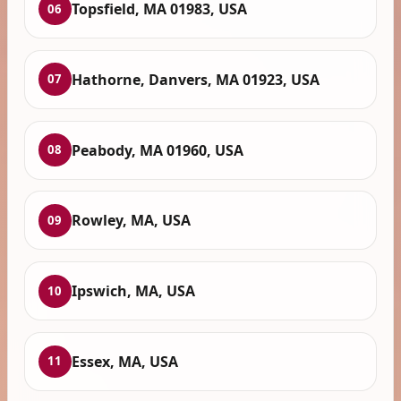
Topsfield, MA 01983, USA
06
Hathorne, Danvers, MA 01923, USA
07
Peabody, MA 01960, USA
08
Rowley, MA, USA
09
Ipswich, MA, USA
10
Essex, MA, USA
11