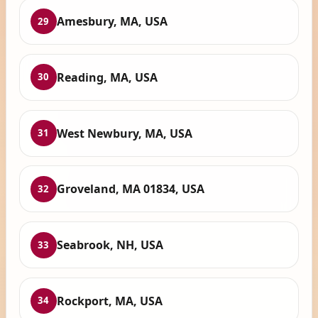
Amesbury, MA, USA
29
Reading, MA, USA
30
West Newbury, MA, USA
31
Groveland, MA 01834, USA
32
Seabrook, NH, USA
33
Rockport, MA, USA
34