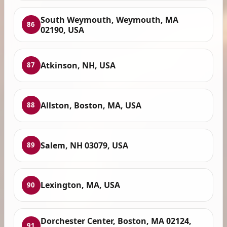
South Weymouth, Weymouth, MA
86
02190, USA
Atkinson, NH, USA
87
Allston, Boston, MA, USA
88
Salem, NH 03079, USA
89
Lexington, MA, USA
90
Dorchester Center, Boston, MA 02124,
91