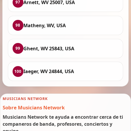
Arnett, WV 25007, USA
97
Matheny, WV, USA
98
Ghent, WV 25843, USA
99
Iaeger, WV 24844, USA
100
MUSICIANS NETWORK
Sobre Musicians Network
Musicians Network te ayuda a encontrar cerca de ti
companeros de banda, profesores, conciertos y
equipo.