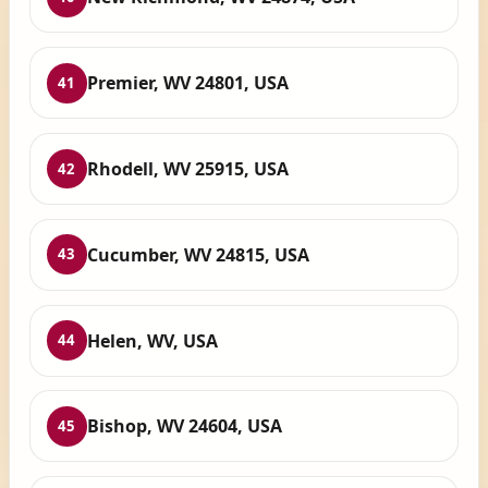
Premier, WV 24801, USA
41
Rhodell, WV 25915, USA
42
Cucumber, WV 24815, USA
43
Helen, WV, USA
44
Bishop, WV 24604, USA
45