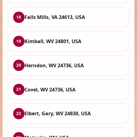
Falls Mills, VA 24613, USA
18
Kimball, WV 24801, USA
19
Herndon, WV 24736, USA
20
Covel, WV 24736, USA
21
Elbert, Gary, WV 24830, USA
22