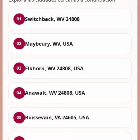
Switchback, WV 24808
01
Maybeury, WV, USA
02
Elkhorn, WV 24808, USA
03
Anawalt, WV 24808, USA
04
Boissevain, VA 24605, USA
05