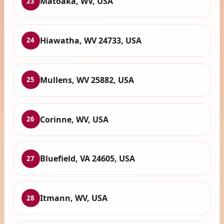
Matoaka, WV, USA
23
Hiawatha, WV 24733, USA
24
Mullens, WV 25882, USA
25
Corinne, WV, USA
26
Bluefield, VA 24605, USA
27
Itmann, WV, USA
28