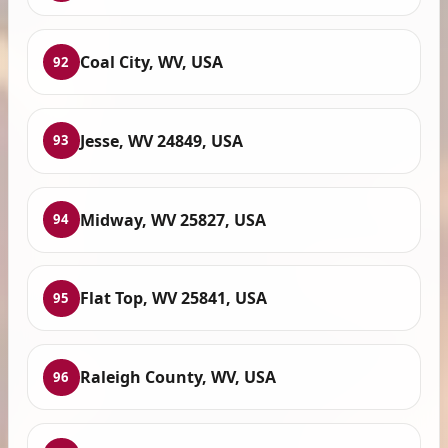
Coal City, WV, USA
92
Jesse, WV 24849, USA
93
Midway, WV 25827, USA
94
Flat Top, WV 25841, USA
95
Raleigh County, WV, USA
96