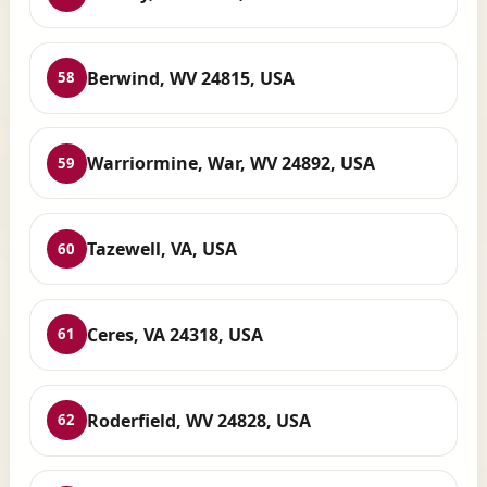
Berwind, WV 24815, USA
58
Warriormine, War, WV 24892, USA
59
Tazewell, VA, USA
60
Ceres, VA 24318, USA
61
Roderfield, WV 24828, USA
62