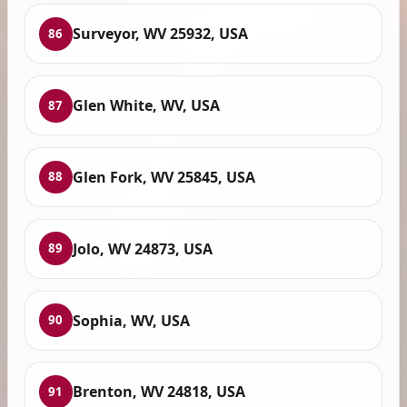
Surveyor, WV 25932, USA
86
Glen White, WV, USA
87
Glen Fork, WV 25845, USA
88
Jolo, WV 24873, USA
89
Sophia, WV, USA
90
Brenton, WV 24818, USA
91