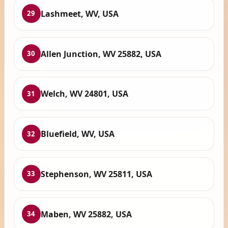
Lashmeet, WV, USA
29
Allen Junction, WV 25882, USA
30
Welch, WV 24801, USA
31
Bluefield, WV, USA
32
Stephenson, WV 25811, USA
33
Maben, WV 25882, USA
34