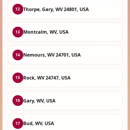
Thorpe, Gary, WV 24801, USA
12
Montcalm, WV, USA
13
Nemours, WV 24701, USA
14
Rock, WV 24747, USA
15
Gary, WV, USA
16
Bud, WV, USA
17