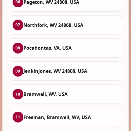
Pageton, WV 24808, USA
06
Northfork, WV 24868, USA
07
Pocahontas, VA, USA
08
Jenkinjones, WV 24808, USA
09
Bramwell, WV, USA
10
Freeman, Bramwell, WV, USA
11