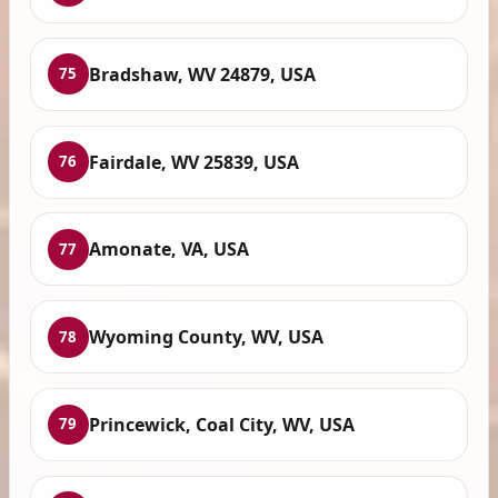
Bradshaw, WV 24879, USA
75
Fairdale, WV 25839, USA
76
Amonate, VA, USA
77
Wyoming County, WV, USA
78
Princewick, Coal City, WV, USA
79