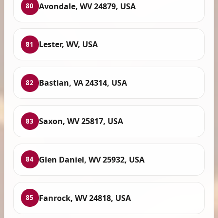
Avondale, WV 24879, USA
80
Lester, WV, USA
81
Bastian, VA 24314, USA
82
Saxon, WV 25817, USA
83
Glen Daniel, WV 25932, USA
84
Fanrock, WV 24818, USA
85