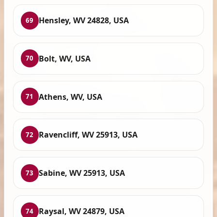
Hensley, WV 24828, USA
69
Bolt, WV, USA
70
Athens, WV, USA
71
Ravencliff, WV 25913, USA
72
Sabine, WV 25913, USA
73
Raysal, WV 24879, USA
74