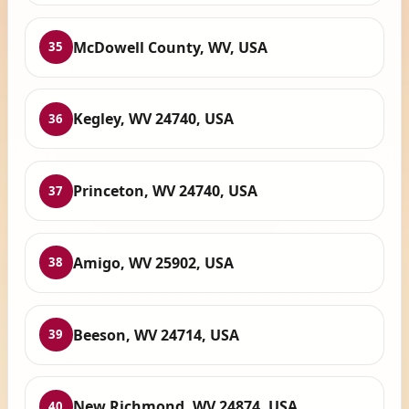
McDowell County, WV, USA
35
Kegley, WV 24740, USA
36
Princeton, WV 24740, USA
37
Amigo, WV 25902, USA
38
Beeson, WV 24714, USA
39
New Richmond, WV 24874, USA
40