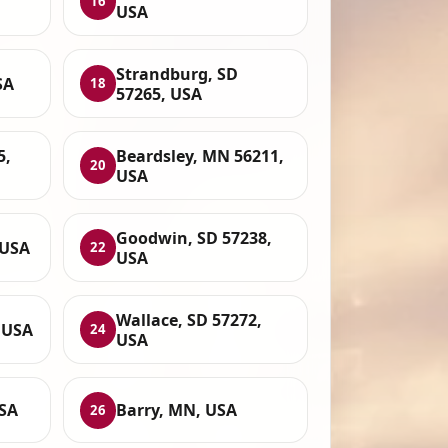
16
USA
Strandburg, SD
SA
18
57265, USA
5,
Beardsley, MN 56211,
20
USA
Goodwin, SD 57238,
 USA
22
USA
Wallace, SD 57272,
 USA
24
USA
USA
Barry, MN, USA
26