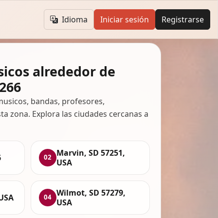
Idioma
Iniciar sesión
Registrarse
icos alrededor de
266
usicos, bandas, profesores,
ta zona. Explora las ciudades cercanas a
Marvin, SD 57251,
6
02
USA
Wilmot, SD 57279,
 USA
04
USA