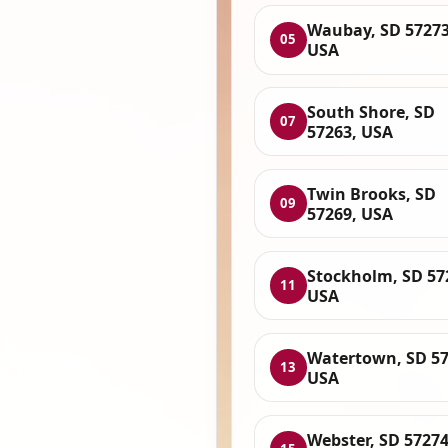
Waubay, SD 57273
05
USA
South Shore, SD
07
57263, USA
Twin Brooks, SD
09
57269, USA
Stockholm, SD 57
11
USA
Watertown, SD 57
13
USA
Webster, SD 57274