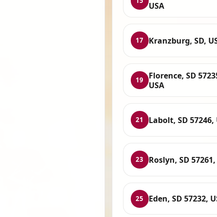
15
USA
Kranzburg, SD, U
17
Florence, SD 5723
19
USA
Labolt, SD 57246,
21
Roslyn, SD 57261,
23
Eden, SD 57232, 
25