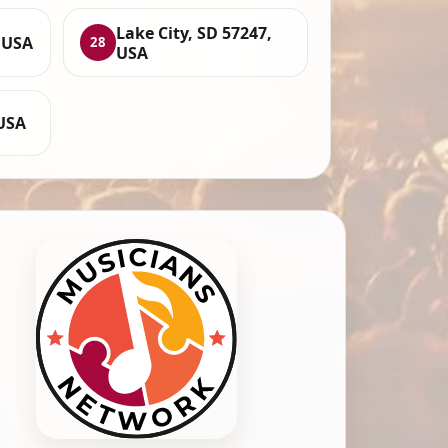
Lake City, SD 57247,
, USA
28
USA
 USA