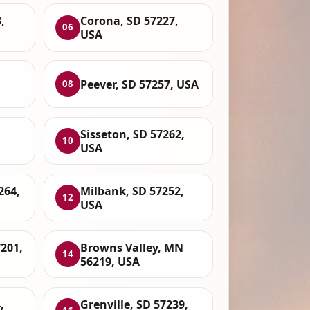
,
Corona, SD 57227,
06
USA
Peever, SD 57257, USA
08
Sisseton, SD 57262,
10
USA
264,
Milbank, SD 57252,
12
USA
201,
Browns Valley, MN
14
56219, USA
,
Grenville, SD 57239,