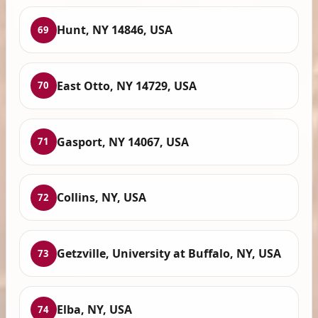
Hunt, NY 14846, USA
69
East Otto, NY 14729, USA
70
Gasport, NY 14067, USA
71
Collins, NY, USA
72
Getzville, University at Buffalo, NY, USA
73
Elba, NY, USA
74