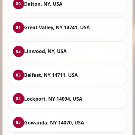
Dalton, NY, USA
80
Great Valley, NY 14741, USA
81
Linwood, NY, USA
82
Belfast, NY 14711, USA
83
Lockport, NY 14094, USA
84
Gowanda, NY 14070, USA
85