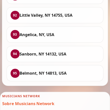
Little Valley, NY 14755, USA
92
Angelica, NY, USA
93
Sanborn, NY 14132, USA
94
Belmont, NY 14813, USA
95
MUSICIANS NETWORK
Sobre Musicians Network