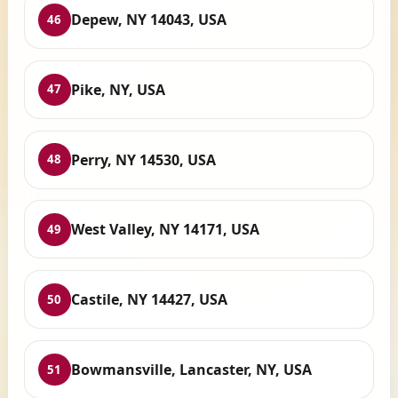
Depew, NY 14043, USA
46
Pike, NY, USA
47
Perry, NY 14530, USA
48
West Valley, NY 14171, USA
49
Castile, NY 14427, USA
50
Bowmansville, Lancaster, NY, USA
51