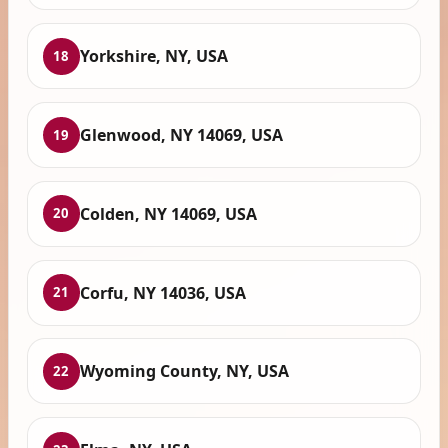
Yorkshire, NY, USA
18
Glenwood, NY 14069, USA
19
Colden, NY 14069, USA
20
Corfu, NY 14036, USA
21
Wyoming County, NY, USA
22