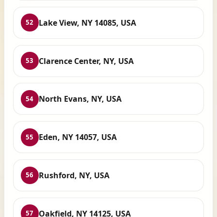
Lake View, NY 14085, USA
52
Clarence Center, NY, USA
53
North Evans, NY, USA
54
Eden, NY 14057, USA
55
Rushford, NY, USA
56
Oakfield, NY 14125, USA
57