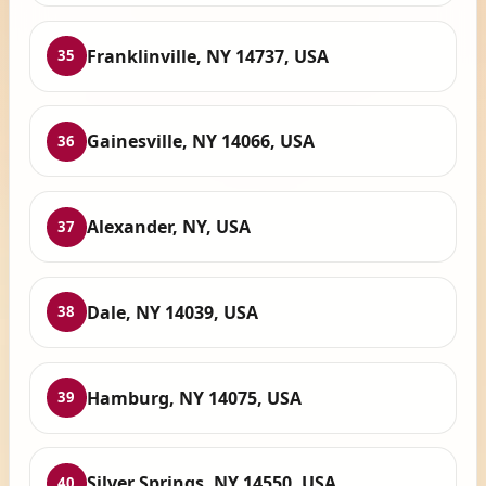
Franklinville, NY 14737, USA
35
Gainesville, NY 14066, USA
36
Alexander, NY, USA
37
Dale, NY 14039, USA
38
Hamburg, NY 14075, USA
39
Silver Springs, NY 14550, USA
40