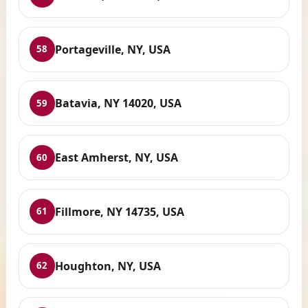
Portageville, NY, USA
58
Batavia, NY 14020, USA
59
East Amherst, NY, USA
60
Fillmore, NY 14735, USA
61
Houghton, NY, USA
62