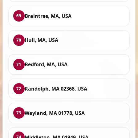
Braintree, MA, USA
69
Hull, MA, USA
70
Bedford, MA, USA
71
Randolph, MA 02368, USA
72
Wayland, MA 01778, USA
73
Middleton, MA 01949, USA
74