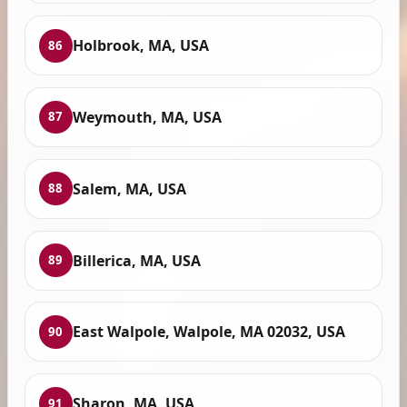
Holbrook, MA, USA
86
Weymouth, MA, USA
87
Salem, MA, USA
88
Billerica, MA, USA
89
East Walpole, Walpole, MA 02032, USA
90
Sharon, MA, USA
91