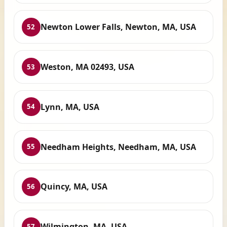
Newton Lower Falls, Newton, MA, USA
52
Weston, MA 02493, USA
53
Lynn, MA, USA
54
Needham Heights, Needham, MA, USA
55
Quincy, MA, USA
56
Wilmington, MA, USA
57