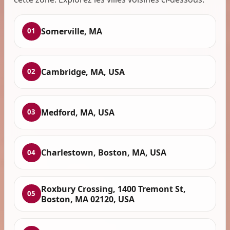
Somerville, MA
01
Cambridge, MA, USA
02
Medford, MA, USA
03
Charlestown, Boston, MA, USA
04
Roxbury Crossing, 1400 Tremont St,
05
Boston, MA 02120, USA