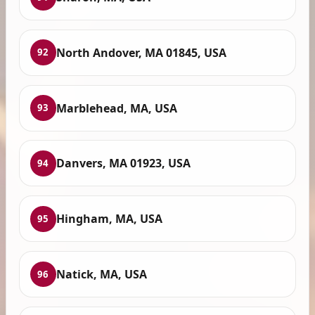
North Andover, MA 01845, USA
92
Marblehead, MA, USA
93
Danvers, MA 01923, USA
94
Hingham, MA, USA
95
Natick, MA, USA
96