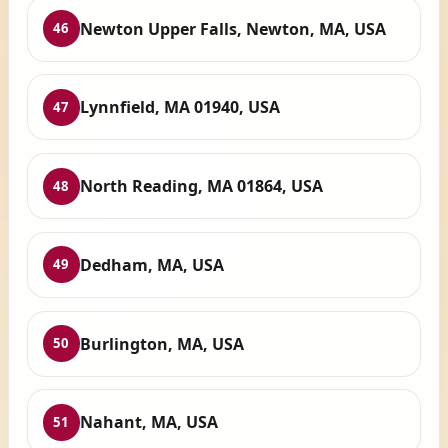
Newton Upper Falls, Newton, MA, USA
46
Lynnfield, MA 01940, USA
47
North Reading, MA 01864, USA
48
Dedham, MA, USA
49
Burlington, MA, USA
50
Nahant, MA, USA
51