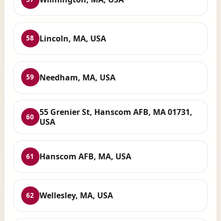
Lincoln, MA, USA
58
Needham, MA, USA
59
55 Grenier St, Hanscom AFB, MA 01731,
60
USA
Hanscom AFB, MA, USA
61
Wellesley, MA, USA
62