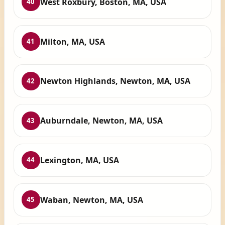
West Roxbury, Boston, MA, USA
40
Milton, MA, USA
41
Newton Highlands, Newton, MA, USA
42
Auburndale, Newton, MA, USA
43
Lexington, MA, USA
44
Waban, Newton, MA, USA
45