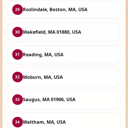
Roslindale, Boston, MA, USA
29
Wakefield, MA 01880, USA
30
Reading, MA, USA
31
Woburn, MA, USA
32
Saugus, MA 01906, USA
33
Waltham, MA, USA
34