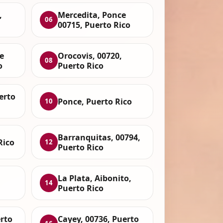
,
Mercedita, Ponce
06
00715, Puerto Rico
e
Orocovis, 00720,
08
o
Puerto Rico
erto
Ponce, Puerto Rico
10
Barranquitas, 00794,
Rico
12
Puerto Rico
La Plata, Aibonito,
14
Puerto Rico
rto
Cayey, 00736, Puerto