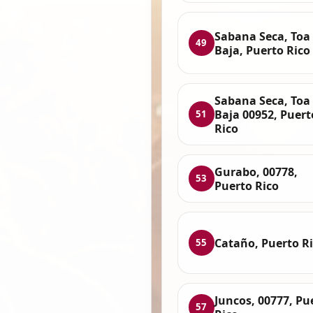
Sabana Seca, Toa
49
Baja, Puerto Rico
Sabana Seca, Toa
Baja 00952, Puert
51
Rico
Gurabo, 00778,
53
Puerto Rico
Cataño, Puerto R
55
Juncos, 00777, Pu
57