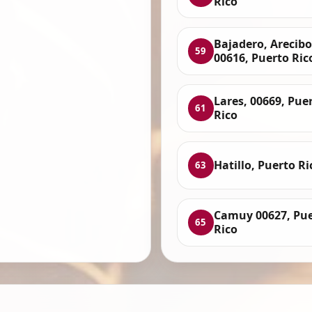
Rico
Bajadero, Arecibo
59
00616, Puerto Ric
Lares, 00669, Pue
61
Rico
Hatillo, Puerto Ri
63
Camuy 00627, Pu
65
Rico