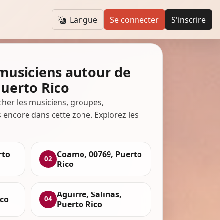
Langue
Se connecter
S'inscrire
 musiciens autour de
Puerto Rico
cher les musiciens, groupes,
s encore dans cette zone. Explorez les
rto
Coamo, 00769, Puerto
02
Rico
Aguirre, Salinas,
ico
04
Puerto Rico