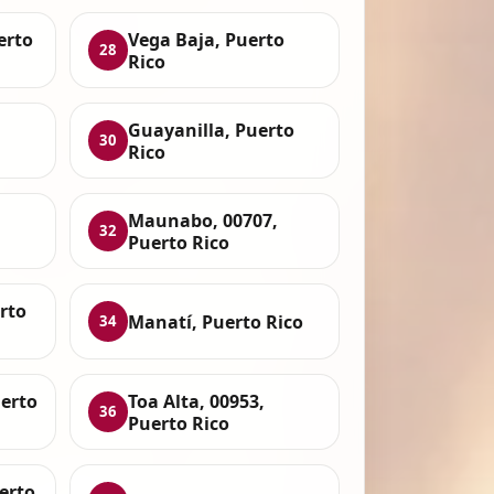
erto
Vega Baja, Puerto
28
Rico
Guayanilla, Puerto
30
Rico
Maunabo, 00707,
32
Puerto Rico
rto
Manatí, Puerto Rico
34
uerto
Toa Alta, 00953,
36
Puerto Rico
uerto