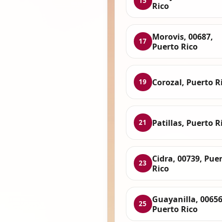
15
Rico
Morovis, 00687,
17
Puerto Rico
Corozal, Puerto R
19
Patillas, Puerto R
21
Cidra, 00739, Pue
23
Rico
Guayanilla, 00656
25
Puerto Rico