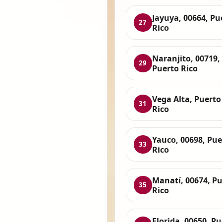
Jayuya, 00664, Pu
27
Rico
Naranjito, 00719,
29
Puerto Rico
Vega Alta, Puerto
31
Rico
Yauco, 00698, Pue
33
Rico
Manatí, 00674, P
35
Rico
Florida, 00650, P