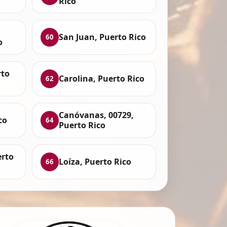
Rico
San Juan, Puerto Rico
60
o
rto
Carolina, Puerto Rico
62
Canóvanas, 00729,
co
64
Puerto Rico
erto
Loíza, Puerto Rico
66