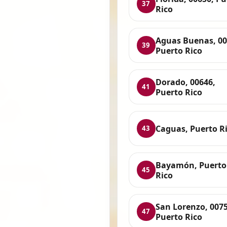
37
Rico
Aguas Buenas, 00
39
Puerto Rico
Dorado, 00646,
41
Puerto Rico
Caguas, Puerto R
43
Bayamón, Puerto
45
Rico
San Lorenzo, 0075
47
Puerto Rico