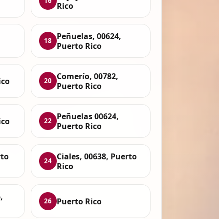
16
Rico
Peñuelas, 00624,
18
Puerto Rico
Comerío, 00782,
ico
20
Puerto Rico
Peñuelas 00624,
ico
22
Puerto Rico
rto
Ciales, 00638, Puerto
24
Rico
,
Puerto Rico
26