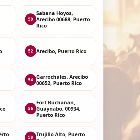
Sabana Hoyos,
Arecibo 00688, Puerto
50
Rico
o
Arecibo, Puerto Rico
52
Garrochales, Arecibo
54
00652, Puerto Rico
Fort Buchanan,
ico
Guaynabo, 00934,
56
Puerto Rico
erto
Trujillo Alto, Puerto
58