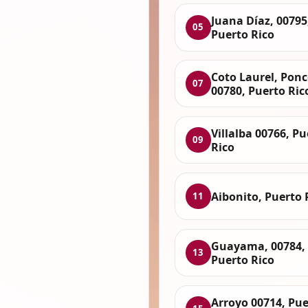
Juana Díaz, 00795
05
Puerto Rico
Coto Laurel, Ponc
07
00780, Puerto Ric
Villalba 00766, Pu
09
Rico
Aibonito, Puerto 
11
Guayama, 00784,
13
Puerto Rico
Arroyo 00714, Pue