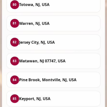
Totowa, NJ, USA
80
Warren, NJ, USA
81
Jersey City, NJ, USA
82
Matawan, NJ 07747, USA
83
Pine Brook, Montville, NJ, USA
84
Keyport, NJ, USA
85