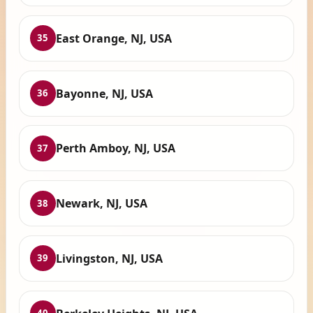
East Orange, NJ, USA
35
Bayonne, NJ, USA
36
Perth Amboy, NJ, USA
37
Newark, NJ, USA
38
Livingston, NJ, USA
39