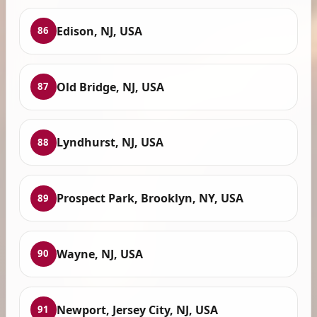
Edison, NJ, USA
86
Old Bridge, NJ, USA
87
Lyndhurst, NJ, USA
88
Prospect Park, Brooklyn, NY, USA
89
Wayne, NJ, USA
90
Newport, Jersey City, NJ, USA
91