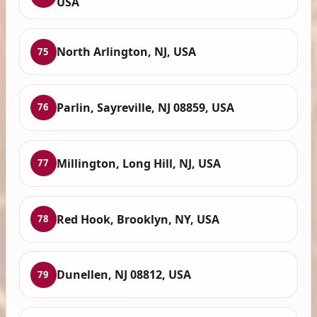
USA
North Arlington, NJ, USA
75
Parlin, Sayreville, NJ 08859, USA
76
Millington, Long Hill, NJ, USA
77
Red Hook, Brooklyn, NY, USA
78
Dunellen, NJ 08812, USA
79