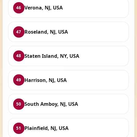
Verona, NJ, USA
46
Roseland, NJ, USA
47
Staten Island, NY, USA
48
Harrison, NJ, USA
49
South Amboy, NJ, USA
50
Plainfield, NJ, USA
51