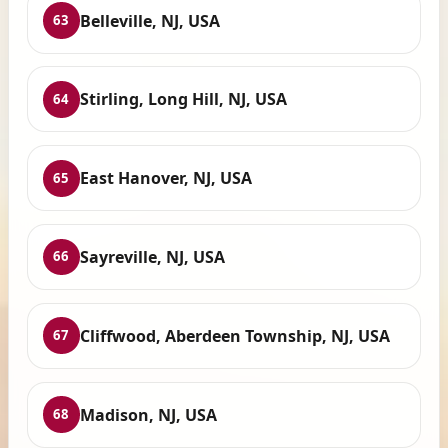
Belleville, NJ, USA
63
Stirling, Long Hill, NJ, USA
64
East Hanover, NJ, USA
65
Sayreville, NJ, USA
66
Cliffwood, Aberdeen Township, NJ, USA
67
Madison, NJ, USA
68