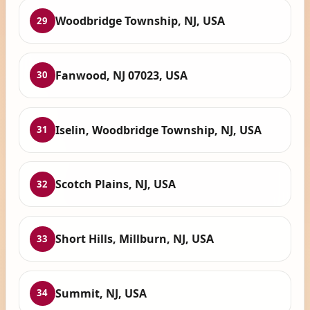
Woodbridge Township, NJ, USA
29
Fanwood, NJ 07023, USA
30
Iselin, Woodbridge Township, NJ, USA
31
Scotch Plains, NJ, USA
32
Short Hills, Millburn, NJ, USA
33
Summit, NJ, USA
34