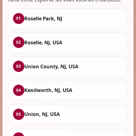
Roselle Park, NJ
01
Roselle, NJ, USA
02
Union County, NJ, USA
03
Kenilworth, NJ, USA
04
Union, NJ, USA
05