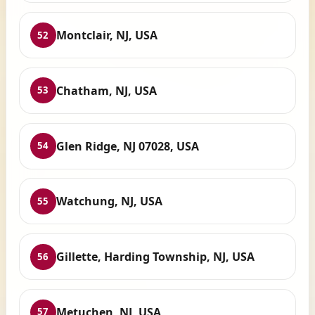
Montclair, NJ, USA
52
Chatham, NJ, USA
53
Glen Ridge, NJ 07028, USA
54
Watchung, NJ, USA
55
Gillette, Harding Township, NJ, USA
56
Metuchen, NJ, USA
57