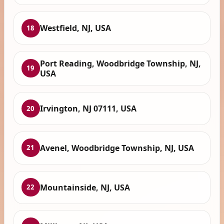
Westfield, NJ, USA
18
Port Reading, Woodbridge Township, NJ,
19
USA
Irvington, NJ 07111, USA
20
Avenel, Woodbridge Township, NJ, USA
21
Mountainside, NJ, USA
22