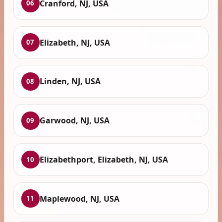
Cranford, NJ, USA
06
Elizabeth, NJ, USA
07
Linden, NJ, USA
08
Garwood, NJ, USA
09
Elizabethport, Elizabeth, NJ, USA
10
Maplewood, NJ, USA
11