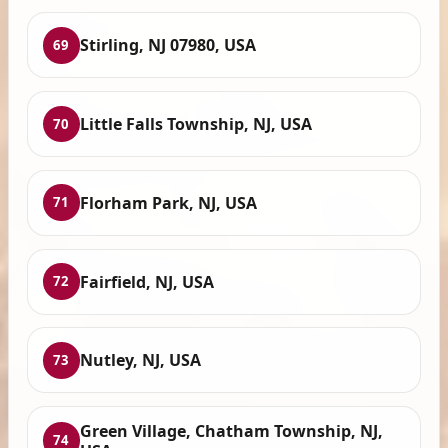
Stirling, NJ 07980, USA
69
Little Falls Township, NJ, USA
70
Florham Park, NJ, USA
71
Fairfield, NJ, USA
72
Nutley, NJ, USA
73
Green Village, Chatham Township, NJ,
74