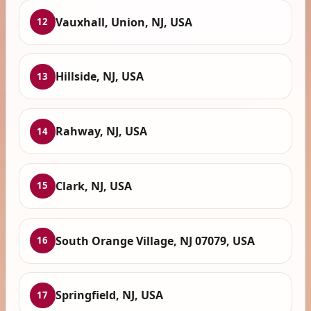
Vauxhall, Union, NJ, USA
12
Hillside, NJ, USA
13
Rahway, NJ, USA
14
Clark, NJ, USA
15
South Orange Village, NJ 07079, USA
16
Springfield, NJ, USA
17