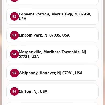
Convent Station, Morris Twp, NJ 07960,
92
USA
Lincoln Park, NJ 07035, USA
93
Morganville, Marlboro Township, NJ
94
07751, USA
Whippany, Hanover, NJ 07981, USA
95
Clifton, NJ, USA
96