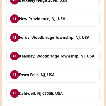
Berkeley Heights, NJ, USA
40
New Providence, NJ, USA
41
Fords, Woodbridge Township, NJ, USA
42
Keasbey, Woodbridge Township, NJ, USA
43
Essex Fells, NJ, USA
44
Caldwell, NJ 07006, USA
45