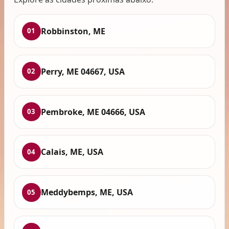
Robbinston, ME
01
Perry, ME 04667, USA
02
Pembroke, ME 04666, USA
03
Calais, ME, USA
04
Meddybemps, ME, USA
05