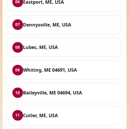
Eastport, ME, USA
06
Dennysville, ME, USA
07
Lubec, ME, USA
08
Whiting, ME 04691, USA
09
Baileyville, ME 04694, USA
10
Cutler, ME, USA
11