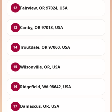
Fairview, OR 97024, USA
12
Canby, OR 97013, USA
13
Troutdale, OR 97060, USA
14
Wilsonville, OR, USA
15
Ridgefield, WA 98642, USA
16
Damascus, OR, USA
17