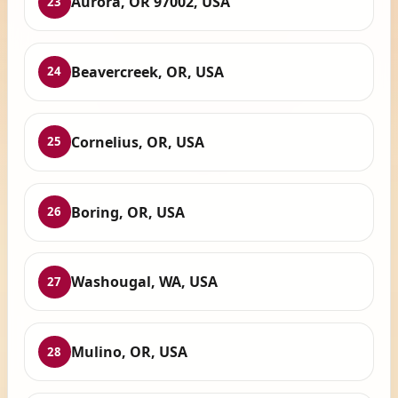
Aurora, OR 97002, USA
23
Beavercreek, OR, USA
24
Cornelius, OR, USA
25
Boring, OR, USA
26
Washougal, WA, USA
27
Mulino, OR, USA
28