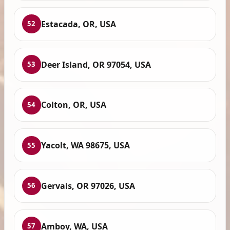
Estacada, OR, USA
52
Deer Island, OR 97054, USA
53
Colton, OR, USA
54
Yacolt, WA 98675, USA
55
Gervais, OR 97026, USA
56
Amboy, WA, USA
57