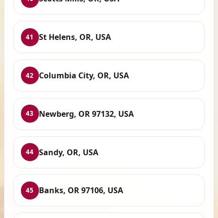
St Helens, OR, USA
41
Columbia City, OR, USA
42
Newberg, OR 97132, USA
43
Sandy, OR, USA
44
Banks, OR 97106, USA
45