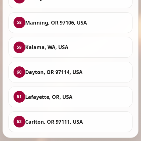
Manning, OR 97106, USA
58
Kalama, WA, USA
59
Dayton, OR 97114, USA
60
Lafayette, OR, USA
61
Carlton, OR 97111, USA
62