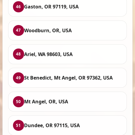
Gaston, OR 97119, USA
46
Woodburn, OR, USA
47
Ariel, WA 98603, USA
48
St Benedict, Mt Angel, OR 97362, USA
49
Mt Angel, OR, USA
50
Dundee, OR 97115, USA
51