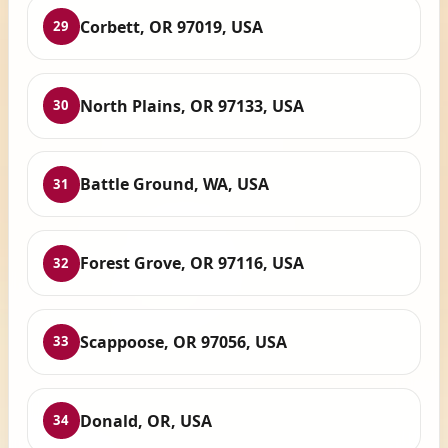
Corbett, OR 97019, USA
29
North Plains, OR 97133, USA
30
Battle Ground, WA, USA
31
Forest Grove, OR 97116, USA
32
Scappoose, OR 97056, USA
33
Donald, OR, USA
34