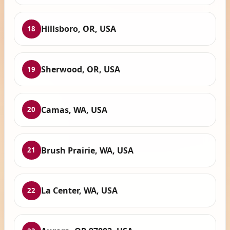
Hillsboro, OR, USA
18
Sherwood, OR, USA
19
Camas, WA, USA
20
Brush Prairie, WA, USA
21
La Center, WA, USA
22