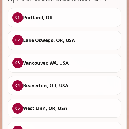
Portland, OR
01
Lake Oswego, OR, USA
02
Vancouver, WA, USA
03
Beaverton, OR, USA
04
West Linn, OR, USA
05