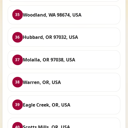
Woodland, WA 98674, USA
35
Hubbard, OR 97032, USA
36
Molalla, OR 97038, USA
37
Warren, OR, USA
38
Eagle Creek, OR, USA
39
Scotts Mills, OR, USA
40