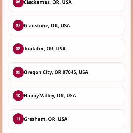
Clackamas, OR, USA
06
Gladstone, OR, USA
07
Tualatin, OR, USA
08
Oregon City, OR 97045, USA
09
Happy Valley, OR, USA
10
Gresham, OR, USA
11