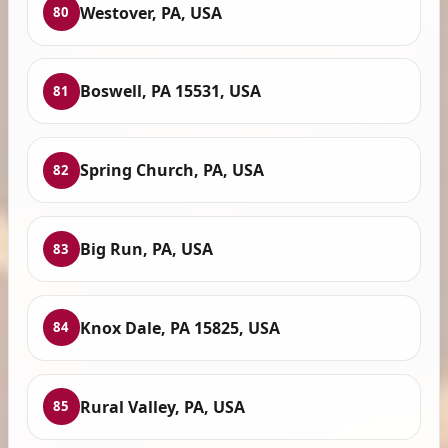
Westover, PA, USA
80
Boswell, PA 15531, USA
81
Spring Church, PA, USA
82
Big Run, PA, USA
83
Knox Dale, PA 15825, USA
84
Rural Valley, PA, USA
85