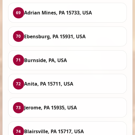
Adrian Mines, PA 15733, USA
69
Ebensburg, PA 15931, USA
70
Burnside, PA, USA
71
Anita, PA 15711, USA
72
Jerome, PA 15935, USA
73
Blairsville, PA 15717, USA
74