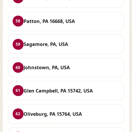
Patton, PA 16668, USA
58
Sagamore, PA, USA
59
Johnstown, PA, USA
60
Glen Campbell, PA 15742, USA
61
Oliveburg, PA 15764, USA
62