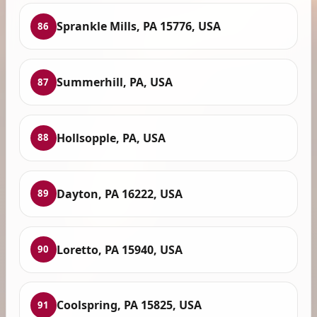
Sprankle Mills, PA 15776, USA
86
Summerhill, PA, USA
87
Hollsopple, PA, USA
88
Dayton, PA 16222, USA
89
Loretto, PA 15940, USA
90
Coolspring, PA 15825, USA
91