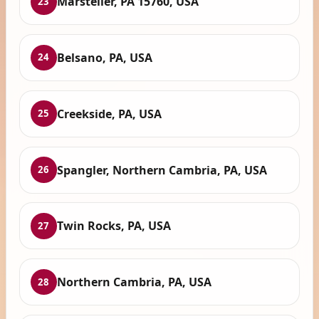
Marsteller, PA 15760, USA
23
Belsano, PA, USA
24
Creekside, PA, USA
25
Spangler, Northern Cambria, PA, USA
26
Twin Rocks, PA, USA
27
Northern Cambria, PA, USA
28