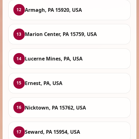
Armagh, PA 15920, USA
12
Marion Center, PA 15759, USA
13
Lucerne Mines, PA, USA
14
Ernest, PA, USA
15
Nicktown, PA 15762, USA
16
Seward, PA 15954, USA
17