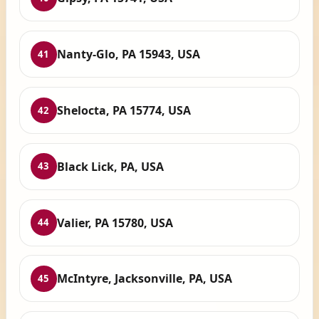
Nanty-Glo, PA 15943, USA
41
Shelocta, PA 15774, USA
42
Black Lick, PA, USA
43
Valier, PA 15780, USA
44
McIntyre, Jacksonville, PA, USA
45