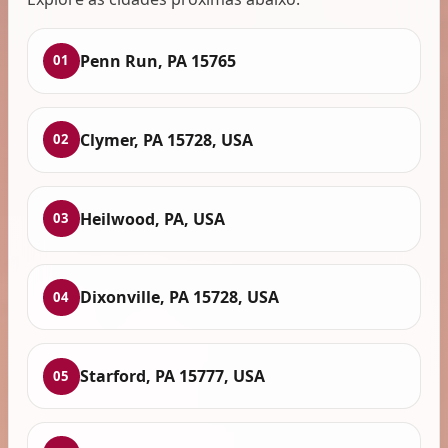
Penn Run, PA 15765
01
Clymer, PA 15728, USA
02
Heilwood, PA, USA
03
Dixonville, PA 15728, USA
04
Starford, PA 15777, USA
05