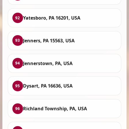
Yatesboro, PA 16201, USA
92
Jenners, PA 15563, USA
93
Jennerstown, PA, USA
94
Dysart, PA 16636, USA
95
Richland Township, PA, USA
96