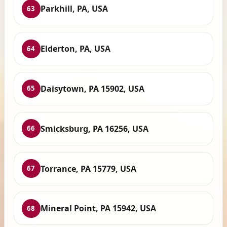
Parkhill, PA, USA
63
Elderton, PA, USA
64
Daisytown, PA 15902, USA
65
Smicksburg, PA 16256, USA
66
Torrance, PA 15779, USA
67
Mineral Point, PA 15942, USA
68