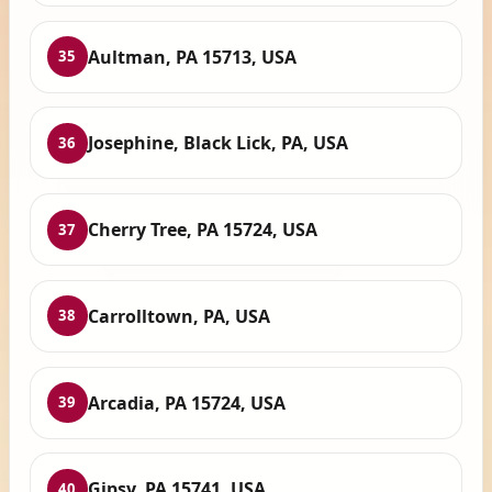
Aultman, PA 15713, USA
35
Josephine, Black Lick, PA, USA
36
Cherry Tree, PA 15724, USA
37
Carrolltown, PA, USA
38
Arcadia, PA 15724, USA
39
Gipsy, PA 15741, USA
40