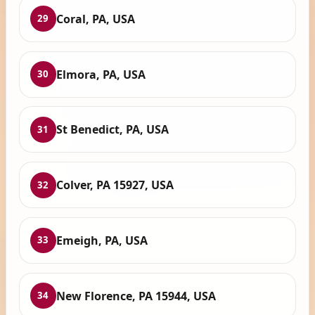
Coral, PA, USA
29
Elmora, PA, USA
30
St Benedict, PA, USA
31
Colver, PA 15927, USA
32
Emeigh, PA, USA
33
New Florence, PA 15944, USA
34