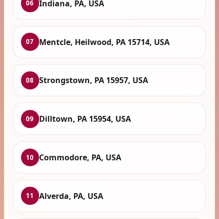
Indiana, PA, USA
06
Mentcle, Heilwood, PA 15714, USA
07
Strongstown, PA 15957, USA
08
Dilltown, PA 15954, USA
09
Commodore, PA, USA
10
Alverda, PA, USA
11