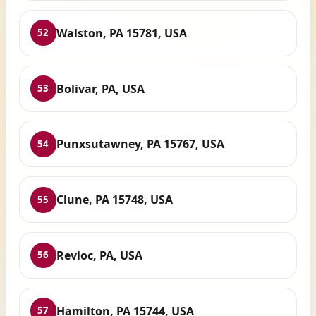
Walston, PA 15781, USA
52
Bolivar, PA, USA
53
Punxsutawney, PA 15767, USA
54
Clune, PA 15748, USA
55
Revloc, PA, USA
56
Hamilton, PA 15744, USA
57