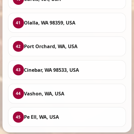
Olalla, WA 98359, USA
41
Port Orchard, WA, USA
42
Cinebar, WA 98533, USA
43
Vashon, WA, USA
44
Pe Ell, WA, USA
45