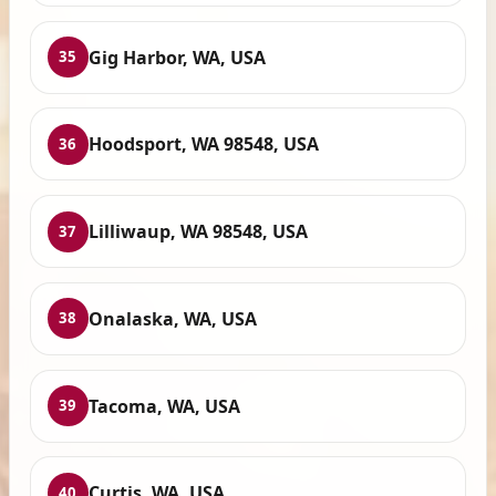
Gig Harbor, WA, USA
35
Hoodsport, WA 98548, USA
36
Lilliwaup, WA 98548, USA
37
Onalaska, WA, USA
38
Tacoma, WA, USA
39
Curtis, WA, USA
40