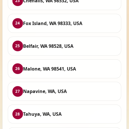
Chehalis, WA 98532, USA
23
Fox Island, WA 98333, USA
24
Belfair, WA 98528, USA
25
Malone, WA 98541, USA
26
Napavine, WA, USA
27
Tahuya, WA, USA
28