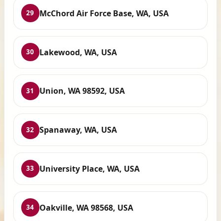
McChord Air Force Base, WA, USA
29
Lakewood, WA, USA
30
Union, WA 98592, USA
31
Spanaway, WA, USA
32
University Place, WA, USA
33
Oakville, WA 98568, USA
34