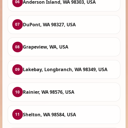
Anderson Island, WA 98303, USA
06
DuPont, WA 98327, USA
07
Grapeview, WA, USA
08
Lakebay, Longbranch, WA 98349, USA
09
Rainier, WA 98576, USA
10
Shelton, WA 98584, USA
11