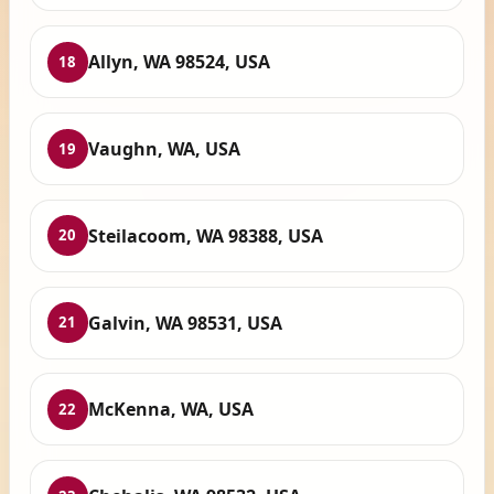
Allyn, WA 98524, USA
18
Vaughn, WA, USA
19
Steilacoom, WA 98388, USA
20
Galvin, WA 98531, USA
21
McKenna, WA, USA
22