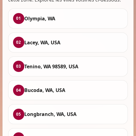
Olympia, WA
01
Lacey, WA, USA
02
Tenino, WA 98589, USA
03
Bucoda, WA, USA
04
Longbranch, WA, USA
05