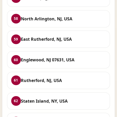
North Arlington, NJ, USA
58
East Rutherford, NJ, USA
59
Englewood, NJ 07631, USA
60
Rutherford, NJ, USA
61
Staten Island, NY, USA
62