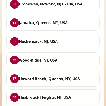
Broadway, Newark, NJ 07104, USA
63
Jamaica, Queens, NY, USA
64
Hackensack, NJ, USA
65
Wood-Ridge, NJ, USA
66
Howard Beach, Queens, NY, USA
67
Hasbrouck Heights, NJ, USA
68