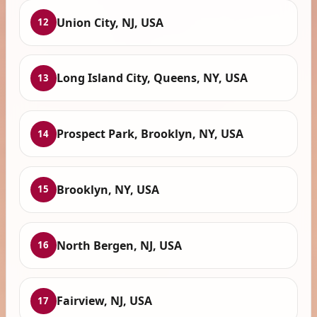
Union City, NJ, USA
12
Long Island City, Queens, NY, USA
13
Prospect Park, Brooklyn, NY, USA
14
Brooklyn, NY, USA
15
North Bergen, NJ, USA
16
Fairview, NJ, USA
17