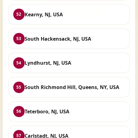
Kearny, NJ, USA
52
South Hackensack, NJ, USA
53
Lyndhurst, NJ, USA
54
South Richmond Hill, Queens, NY, USA
55
Teterboro, NJ, USA
56
Carlstadt, NJ, USA
57