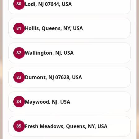
Lodi, NJ 07644, USA
80
Hollis, Queens, NY, USA
81
Wallington, NJ, USA
82
Dumont, NJ 07628, USA
83
Maywood, NJ, USA
84
Fresh Meadows, Queens, NY, USA
85