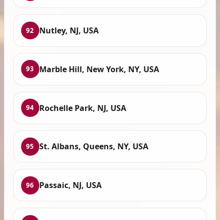
Nutley, NJ, USA
92
Marble Hill, New York, NY, USA
93
Rochelle Park, NJ, USA
94
St. Albans, Queens, NY, USA
95
Passaic, NJ, USA
96