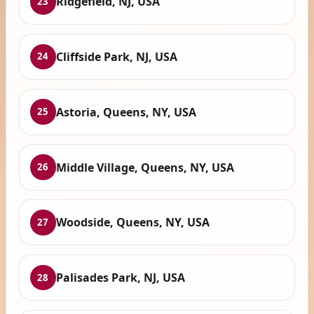
Ridgefield, NJ, USA
23
Cliffside Park, NJ, USA
24
Astoria, Queens, NY, USA
25
Middle Village, Queens, NY, USA
26
Woodside, Queens, NY, USA
27
Palisades Park, NJ, USA
28