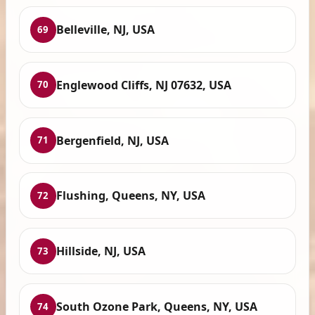
Belleville, NJ, USA
69
Englewood Cliffs, NJ 07632, USA
70
Bergenfield, NJ, USA
71
Flushing, Queens, NY, USA
72
Hillside, NJ, USA
73
South Ozone Park, Queens, NY, USA
74