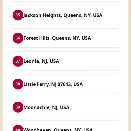
Jackson Heights, Queens, NY, USA
35
Forest Hills, Queens, NY, USA
36
Leonia, NJ, USA
37
Little Ferry, NJ 07643, USA
38
Moonachie, NJ, USA
39
Woodhaven, Queens, NY, USA
40