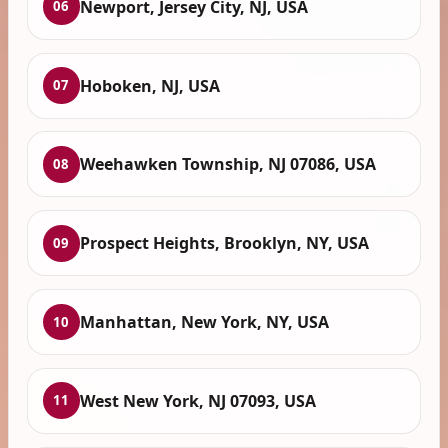
Newport, Jersey City, NJ, USA
06
Hoboken, NJ, USA
07
Weehawken Township, NJ 07086, USA
08
Prospect Heights, Brooklyn, NY, USA
09
Manhattan, New York, NY, USA
10
West New York, NJ 07093, USA
11