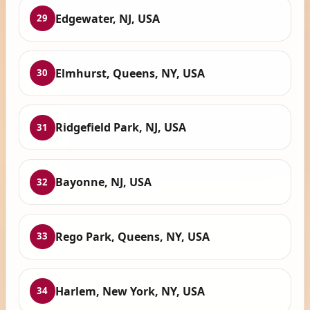
Edgewater, NJ, USA
29
Elmhurst, Queens, NY, USA
30
Ridgefield Park, NJ, USA
31
Bayonne, NJ, USA
32
Rego Park, Queens, NY, USA
33
Harlem, New York, NY, USA
34