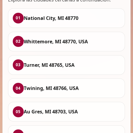
National City, MI 48770
01
Whittemore, MI 48770, USA
02
Turner, MI 48765, USA
03
Twining, MI 48766, USA
04
Au Gres, MI 48703, USA
05