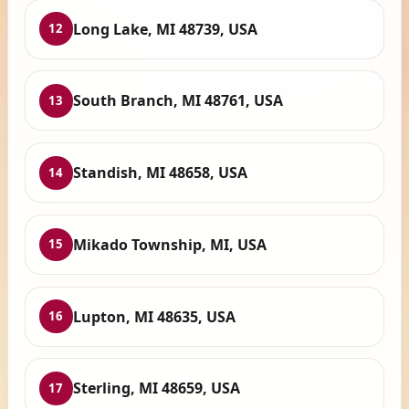
Long Lake, MI 48739, USA
12
South Branch, MI 48761, USA
13
Standish, MI 48658, USA
14
Mikado Township, MI, USA
15
Lupton, MI 48635, USA
16
Sterling, MI 48659, USA
17