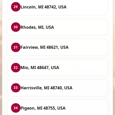
Lincoln, MI 48742, USA
29
Rhodes, MI, USA
30
Fairview, MI 48621, USA
31
Mio, MI 48647, USA
32
Harrisville, MI 48740, USA
33
Pigeon, MI 48755, USA
34