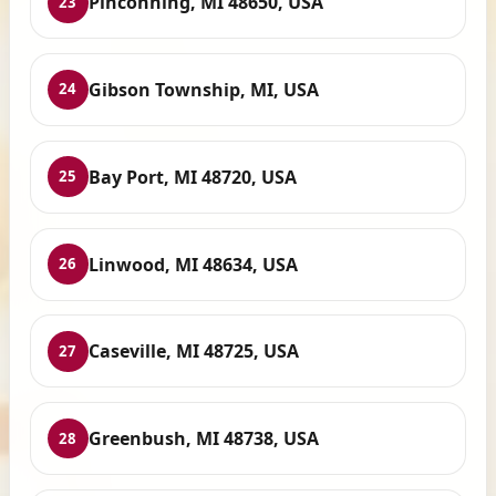
Pinconning, MI 48650, USA
23
Gibson Township, MI, USA
24
Bay Port, MI 48720, USA
25
Linwood, MI 48634, USA
26
Caseville, MI 48725, USA
27
Greenbush, MI 48738, USA
28