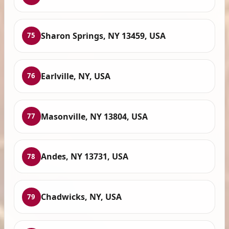
Sharon Springs, NY 13459, USA
75
Earlville, NY, USA
76
Masonville, NY 13804, USA
77
Andes, NY 13731, USA
78
Chadwicks, NY, USA
79