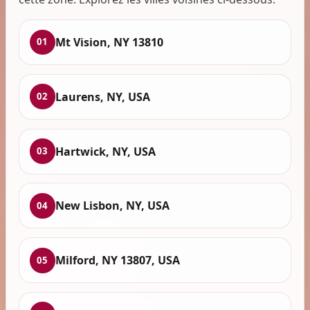
Mt Vision, NY 13810
01
Laurens, NY, USA
02
Hartwick, NY, USA
03
New Lisbon, NY, USA
04
Milford, NY 13807, USA
05