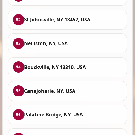
St Johnsville, NY 13452, USA
92
Nelliston, NY, USA
93
Bouckville, NY 13310, USA
94
Canajoharie, NY, USA
95
Palatine Bridge, NY, USA
96