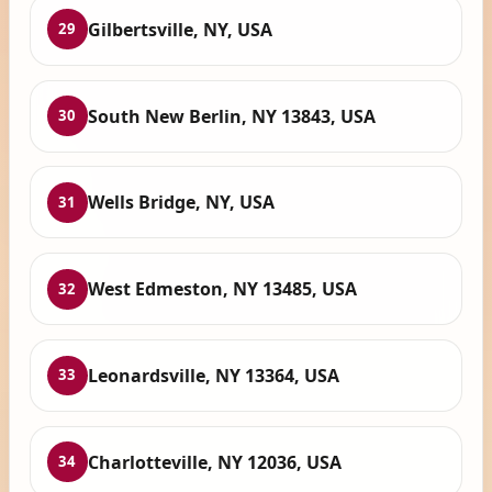
Gilbertsville, NY, USA
29
South New Berlin, NY 13843, USA
30
Wells Bridge, NY, USA
31
West Edmeston, NY 13485, USA
32
Leonardsville, NY 13364, USA
33
Charlotteville, NY 12036, USA
34