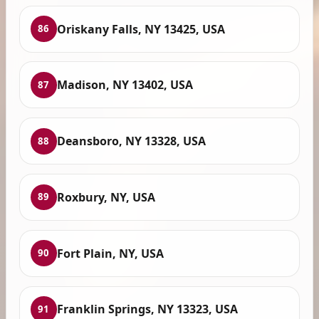
Oriskany Falls, NY 13425, USA
86
Madison, NY 13402, USA
87
Deansboro, NY 13328, USA
88
Roxbury, NY, USA
89
Fort Plain, NY, USA
90
Franklin Springs, NY 13323, USA
91