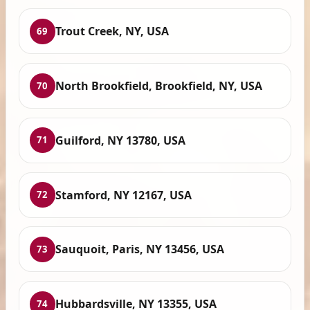
Trout Creek, NY, USA
69
North Brookfield, Brookfield, NY, USA
70
Guilford, NY 13780, USA
71
Stamford, NY 12167, USA
72
Sauquoit, Paris, NY 13456, USA
73
Hubbardsville, NY 13355, USA
74