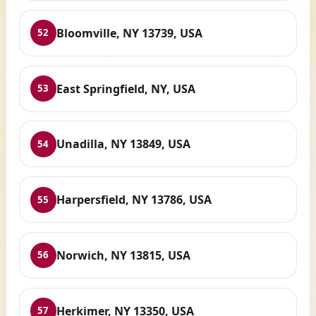
Bloomville, NY 13739, USA
52
East Springfield, NY, USA
53
Unadilla, NY 13849, USA
54
Harpersfield, NY 13786, USA
55
Norwich, NY 13815, USA
56
Herkimer, NY 13350, USA
57