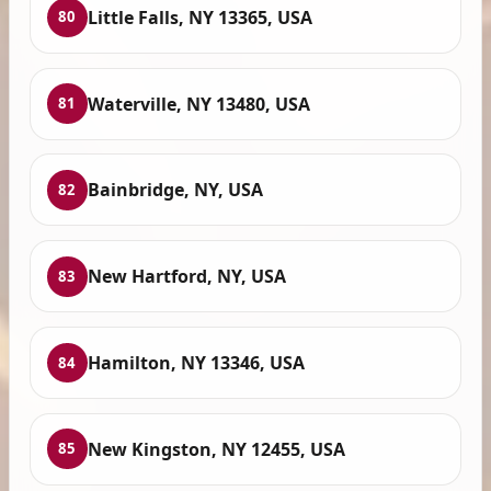
Little Falls, NY 13365, USA
80
Waterville, NY 13480, USA
81
Bainbridge, NY, USA
82
New Hartford, NY, USA
83
Hamilton, NY 13346, USA
84
New Kingston, NY 12455, USA
85