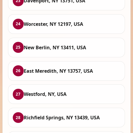
Davenport, NY 13751, USA
23
Worcester, NY 12197, USA
24
New Berlin, NY 13411, USA
25
East Meredith, NY 13757, USA
26
Westford, NY, USA
27
Richfield Springs, NY 13439, USA
28