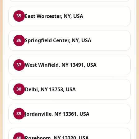
East Worcester, NY, USA
35
Springfield Center, NY, USA
36
West Winfield, NY 13491, USA
37
Delhi, NY 13753, USA
38
Jordanville, NY 13361, USA
39
Roseboom, NY 13320, USA
40