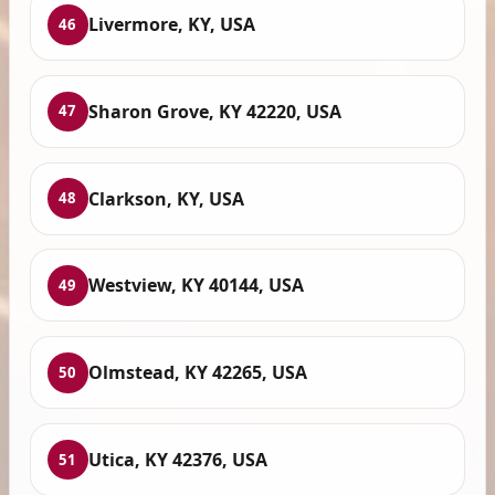
Livermore, KY, USA
46
Sharon Grove, KY 42220, USA
47
Clarkson, KY, USA
48
Westview, KY 40144, USA
49
Olmstead, KY 42265, USA
50
Utica, KY 42376, USA
51