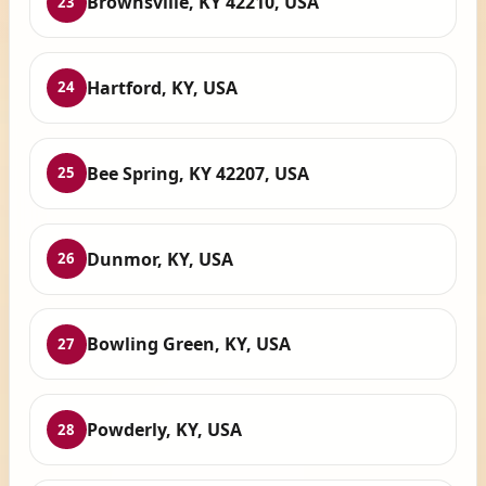
Brownsville, KY 42210, USA
23
Hartford, KY, USA
24
Bee Spring, KY 42207, USA
25
Dunmor, KY, USA
26
Bowling Green, KY, USA
27
Powderly, KY, USA
28