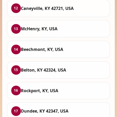
Caneyville, KY 42721, USA
12
McHenry, KY, USA
13
Beechmont, KY, USA
14
Belton, KY 42324, USA
15
Rockport, KY, USA
16
Dundee, KY 42347, USA
17