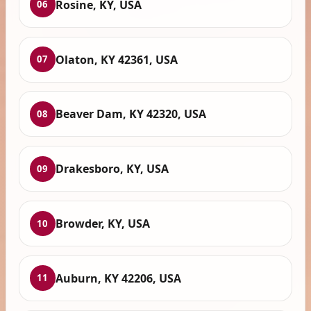
Rosine, KY, USA
06
Olaton, KY 42361, USA
07
Beaver Dam, KY 42320, USA
08
Drakesboro, KY, USA
09
Browder, KY, USA
10
Auburn, KY 42206, USA
11