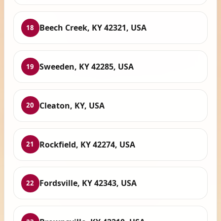
Beech Creek, KY 42321, USA
18
Sweeden, KY 42285, USA
19
Cleaton, KY, USA
20
Rockfield, KY 42274, USA
21
Fordsville, KY 42343, USA
22