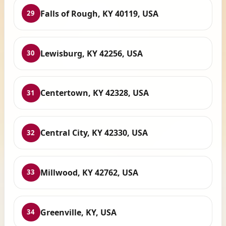
Falls of Rough, KY 40119, USA
29
Lewisburg, KY 42256, USA
30
Centertown, KY 42328, USA
31
Central City, KY 42330, USA
32
Millwood, KY 42762, USA
33
Greenville, KY, USA
34