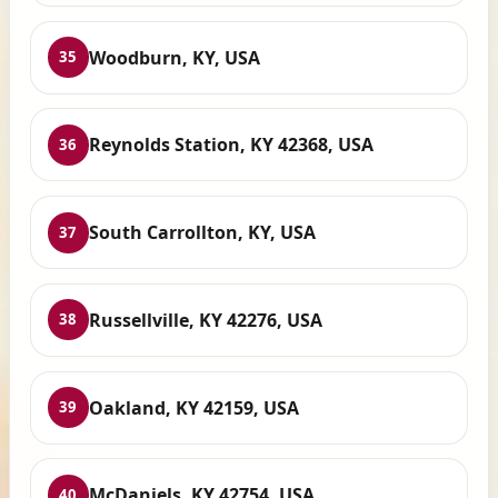
Woodburn, KY, USA
35
Reynolds Station, KY 42368, USA
36
South Carrollton, KY, USA
37
Russellville, KY 42276, USA
38
Oakland, KY 42159, USA
39
McDaniels, KY 42754, USA
40