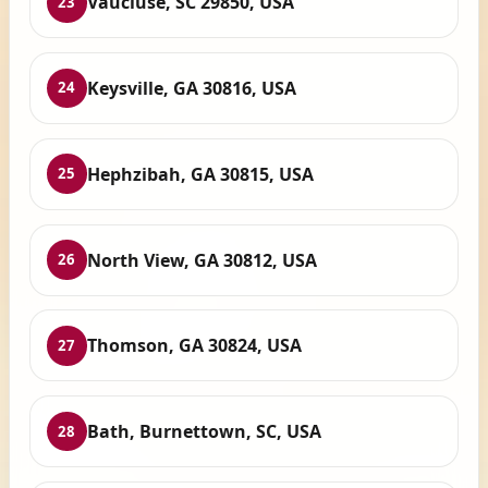
Vaucluse, SC 29850, USA
23
Keysville, GA 30816, USA
24
Hephzibah, GA 30815, USA
25
North View, GA 30812, USA
26
Thomson, GA 30824, USA
27
Bath, Burnettown, SC, USA
28