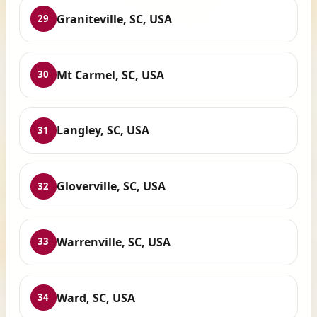
Graniteville, SC, USA
29
Mt Carmel, SC, USA
30
Langley, SC, USA
31
Gloverville, SC, USA
32
Warrenville, SC, USA
33
Ward, SC, USA
34