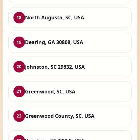
North Augusta, SC, USA
18
Dearing, GA 30808, USA
19
Johnston, SC 29832, USA
20
Greenwood, SC, USA
21
Greenwood County, SC, USA
22