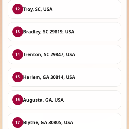
Troy, SC, USA
12
Bradley, SC 29819, USA
13
Trenton, SC 29847, USA
14
Harlem, GA 30814, USA
15
Augusta, GA, USA
16
Blythe, GA 30805, USA
17