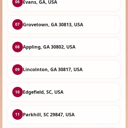
Evans, GA, USA
06
Grovetown, GA 30813, USA
07
Appling, GA 30802, USA
08
Lincolnton, GA 30817, USA
09
Edgefield, SC, USA
10
Parkhill, SC 29847, USA
11