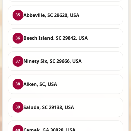
Abbeville, SC 29620, USA
35
Beech Island, SC 29842, USA
36
Ninety Six, SC 29666, USA
37
Aiken, SC, USA
38
Saluda, SC 29138, USA
39
Camak, GA 30828, USA
40