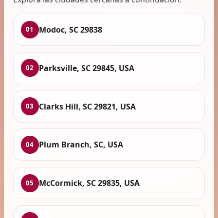
Modoc, SC 29838
01
Parksville, SC 29845, USA
02
Clarks Hill, SC 29821, USA
03
Plum Branch, SC, USA
04
McCormick, SC 29835, USA
05