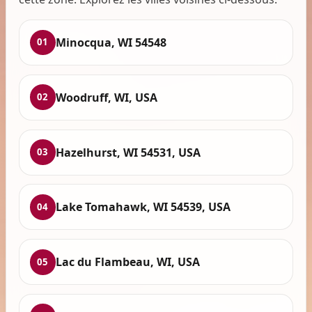
Minocqua, WI 54548
01
Woodruff, WI, USA
02
Hazelhurst, WI 54531, USA
03
Lake Tomahawk, WI 54539, USA
04
Lac du Flambeau, WI, USA
05