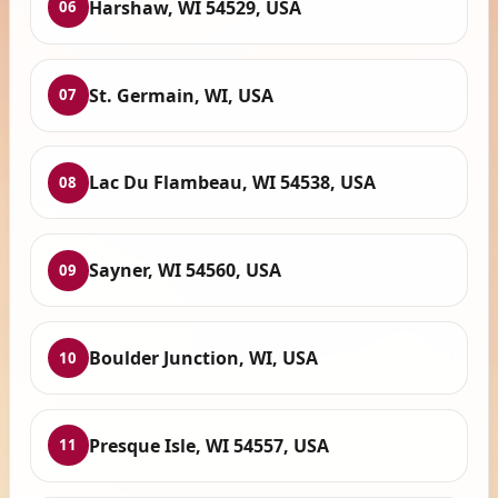
Harshaw, WI 54529, USA
06
St. Germain, WI, USA
07
Lac Du Flambeau, WI 54538, USA
08
Sayner, WI 54560, USA
09
Boulder Junction, WI, USA
10
Presque Isle, WI 54557, USA
11