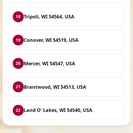
Tripoli, WI 54564, USA
18
Conover, WI 54519, USA
19
Mercer, WI 54547, USA
20
Brantwood, WI 54513, USA
21
Land O' Lakes, WI 54540, USA
22