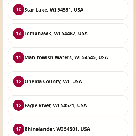
Star Lake, WI 54561, USA
12
Tomahawk, WI 54487, USA
13
Manitowish Waters, WI 54545, USA
14
Oneida County, WI, USA
15
Eagle River, WI 54521, USA
16
Rhinelander, WI 54501, USA
17