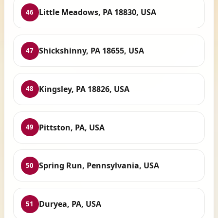
Little Meadows, PA 18830, USA
46
Shickshinny, PA 18655, USA
47
Kingsley, PA 18826, USA
48
Pittston, PA, USA
49
Spring Run, Pennsylvania, USA
50
Duryea, PA, USA
51