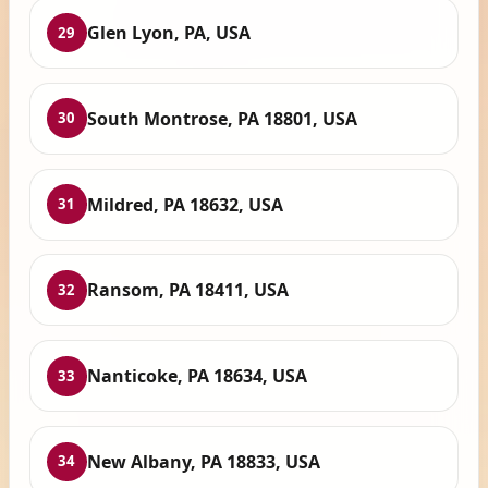
Glen Lyon, PA, USA
29
South Montrose, PA 18801, USA
30
Mildred, PA 18632, USA
31
Ransom, PA 18411, USA
32
Nanticoke, PA 18634, USA
33
New Albany, PA 18833, USA
34