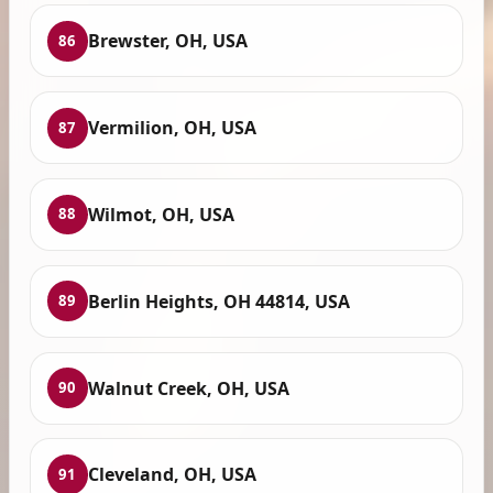
Brewster, OH, USA
86
Vermilion, OH, USA
87
Wilmot, OH, USA
88
Berlin Heights, OH 44814, USA
89
Walnut Creek, OH, USA
90
Cleveland, OH, USA
91