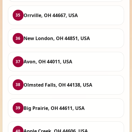
Orrville, OH 44667, USA
35
New London, OH 44851, USA
36
Avon, OH 44011, USA
37
Olmsted Falls, OH 44138, USA
38
Big Prairie, OH 44611, USA
39
Apple Creek, OH 44606, USA
40