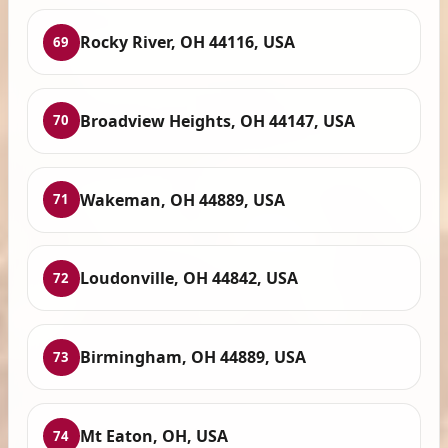
Rocky River, OH 44116, USA
69
Broadview Heights, OH 44147, USA
70
Wakeman, OH 44889, USA
71
Loudonville, OH 44842, USA
72
Birmingham, OH 44889, USA
73
Mt Eaton, OH, USA
74