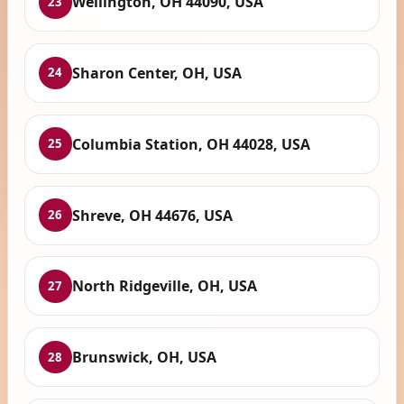
Wellington, OH 44090, USA
23
Sharon Center, OH, USA
24
Columbia Station, OH 44028, USA
25
Shreve, OH 44676, USA
26
North Ridgeville, OH, USA
27
Brunswick, OH, USA
28