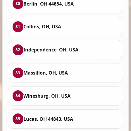
Berlin, OH 44654, USA
80
Collins, OH, USA
81
Independence, OH, USA
82
Massillon, OH, USA
83
Winesburg, OH, USA
84
Lucas, OH 44843, USA
85