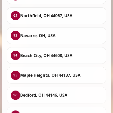
Northfield, OH 44067, USA
92
Navarre, OH, USA
93
Beach City, OH 44608, USA
94
Maple Heights, OH 44137, USA
95
Bedford, OH 44146, USA
96