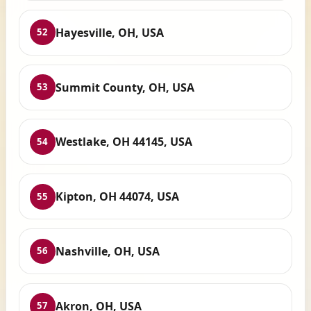
Hayesville, OH, USA
52
Summit County, OH, USA
53
Westlake, OH 44145, USA
54
Kipton, OH 44074, USA
55
Nashville, OH, USA
56
Akron, OH, USA
57