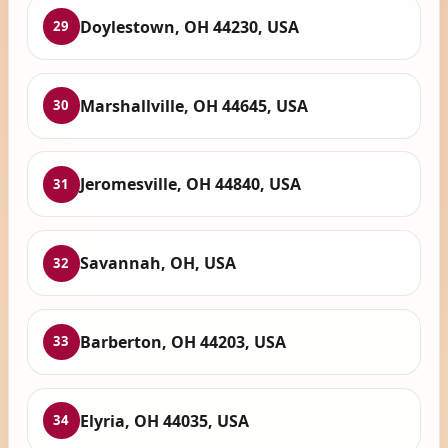
Doylestown, OH 44230, USA
29
Marshallville, OH 44645, USA
30
Jeromesville, OH 44840, USA
31
Savannah, OH, USA
32
Barberton, OH 44203, USA
33
Elyria, OH 44035, USA
34