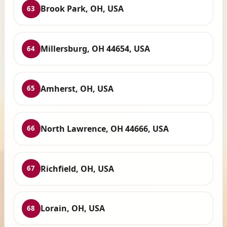
Brook Park, OH, USA
63
Millersburg, OH 44654, USA
64
Amherst, OH, USA
65
North Lawrence, OH 44666, USA
66
Richfield, OH, USA
67
Lorain, OH, USA
68