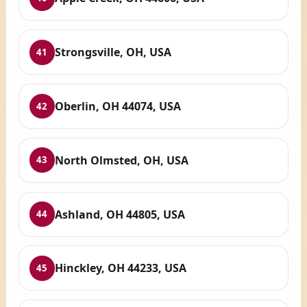
Strongsville, OH, USA
41
Oberlin, OH 44074, USA
42
North Olmsted, OH, USA
43
Ashland, OH 44805, USA
44
Hinckley, OH 44233, USA
45