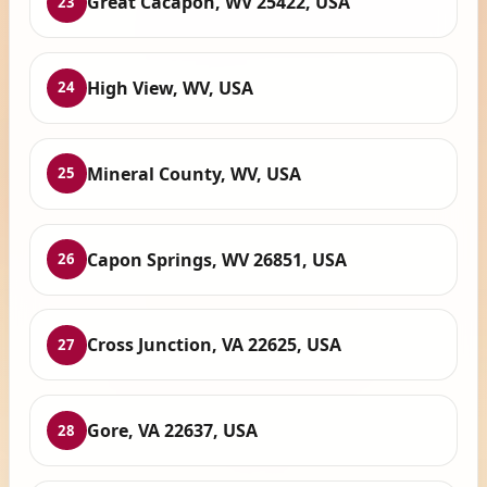
Great Cacapon, WV 25422, USA
23
High View, WV, USA
24
Mineral County, WV, USA
25
Capon Springs, WV 26851, USA
26
Cross Junction, VA 22625, USA
27
Gore, VA 22637, USA
28