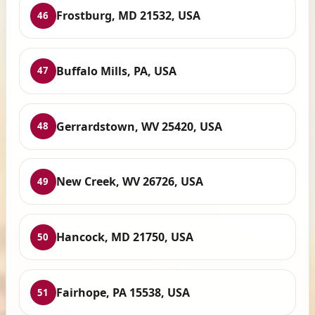
Frostburg, MD 21532, USA
46
Buffalo Mills, PA, USA
47
Gerrardstown, WV 25420, USA
48
New Creek, WV 26726, USA
49
Hancock, MD 21750, USA
50
Fairhope, PA 15538, USA
51