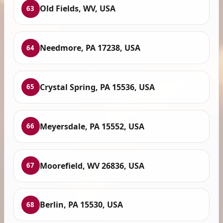
Old Fields, WV, USA
63
Needmore, PA 17238, USA
64
Crystal Spring, PA 15536, USA
65
Meyersdale, PA 15552, USA
66
Moorefield, WV 26836, USA
67
Berlin, PA 15530, USA
68