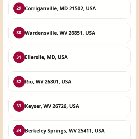
Corriganville, MD 21502, USA
29
Wardensville, WV 26851, USA
30
Ellerslie, MD, USA
31
Rio, WV 26801, USA
32
Keyser, WV 26726, USA
33
Berkeley Springs, WV 25411, USA
34