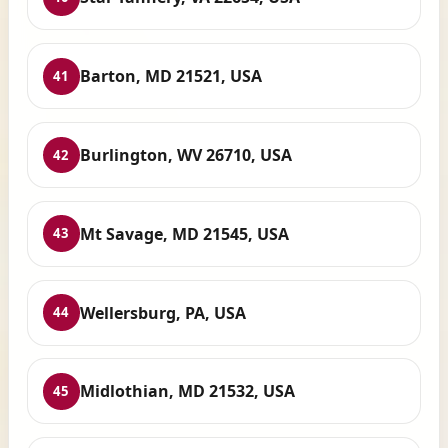
Barton, MD 21521, USA
41
Burlington, WV 26710, USA
42
Mt Savage, MD 21545, USA
43
Wellersburg, PA, USA
44
Midlothian, MD 21532, USA
45