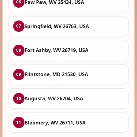
Paw Paw, WV 25434, USA
06
Springfield, WV 26763, USA
07
Fort Ashby, WV 26719, USA
08
Flintstone, MD 21530, USA
09
Augusta, WV 26704, USA
10
Bloomery, WV 26711, USA
11