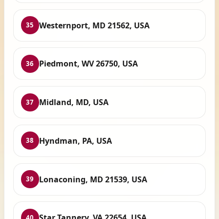
Westernport, MD 21562, USA
35
Piedmont, WV 26750, USA
36
Midland, MD, USA
37
Hyndman, PA, USA
38
Lonaconing, MD 21539, USA
39
Star Tannery, VA 22654, USA
40