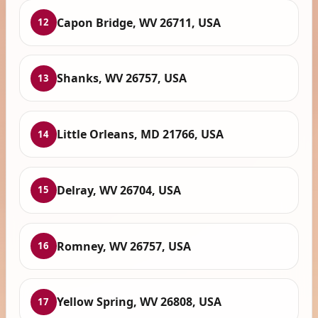
Capon Bridge, WV 26711, USA
12
Shanks, WV 26757, USA
13
Little Orleans, MD 21766, USA
14
Delray, WV 26704, USA
15
Romney, WV 26757, USA
16
Yellow Spring, WV 26808, USA
17