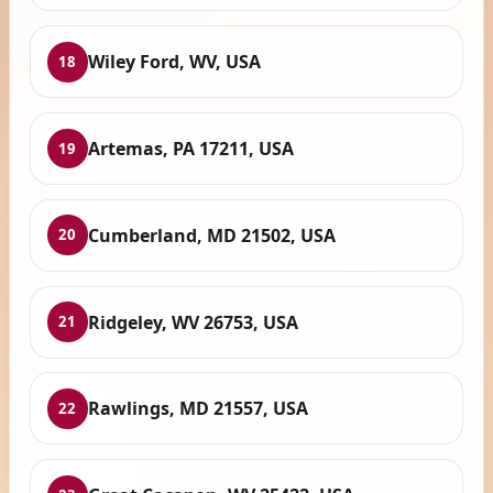
Wiley Ford, WV, USA
18
Artemas, PA 17211, USA
19
Cumberland, MD 21502, USA
20
Ridgeley, WV 26753, USA
21
Rawlings, MD 21557, USA
22