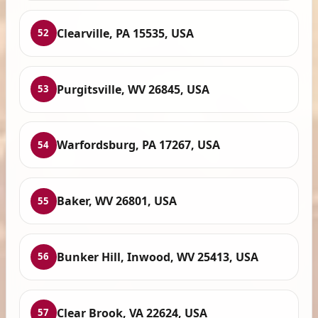
Clearville, PA 15535, USA
52
Purgitsville, WV 26845, USA
53
Warfordsburg, PA 17267, USA
54
Baker, WV 26801, USA
55
Bunker Hill, Inwood, WV 25413, USA
56
Clear Brook, VA 22624, USA
57