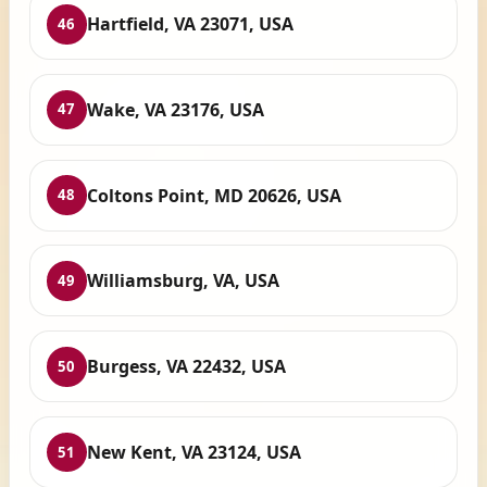
Hartfield, VA 23071, USA
46
Wake, VA 23176, USA
47
Coltons Point, MD 20626, USA
48
Williamsburg, VA, USA
49
Burgess, VA 22432, USA
50
New Kent, VA 23124, USA
51