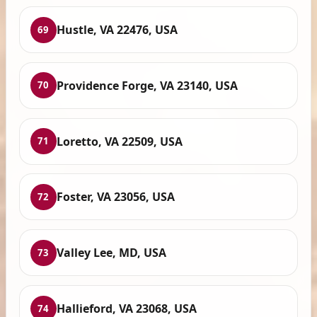
Hustle, VA 22476, USA
69
Providence Forge, VA 23140, USA
70
Loretto, VA 22509, USA
71
Foster, VA 23056, USA
72
Valley Lee, MD, USA
73
Hallieford, VA 23068, USA
74