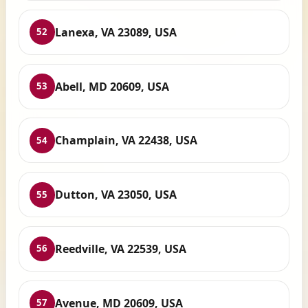
Lanexa, VA 23089, USA
52
Abell, MD 20609, USA
53
Champlain, VA 22438, USA
54
Dutton, VA 23050, USA
55
Reedville, VA 22539, USA
56
Avenue, MD 20609, USA
57