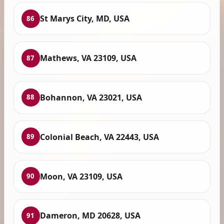
St Marys City, MD, USA
86
Mathews, VA 23109, USA
87
Bohannon, VA 23021, USA
88
Colonial Beach, VA 22443, USA
89
Moon, VA 23109, USA
90
Dameron, MD 20628, USA
91