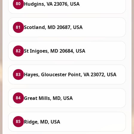
Hudgins, VA 23076, USA
80
Scotland, MD 20687, USA
81
St Inigoes, MD 20684, USA
82
Hayes, Gloucester Point, VA 23072, USA
83
Great Mills, MD, USA
84
Ridge, MD, USA
85