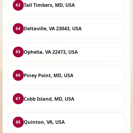
Tall Timbers, MD, USA
63
Deltaville, VA 23043, USA
64
Ophelia, VA 22473, USA
65
Piney Point, MD, USA
66
Cobb Island, MD, USA
67
Quinton, VA, USA
68