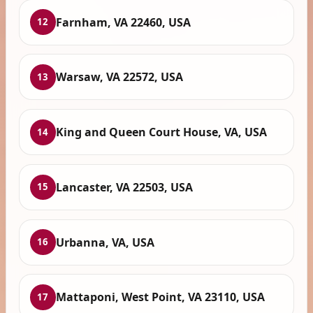
Farnham, VA 22460, USA
12
Warsaw, VA 22572, USA
13
King and Queen Court House, VA, USA
14
Lancaster, VA 22503, USA
15
Urbanna, VA, USA
16
Mattaponi, West Point, VA 23110, USA
17