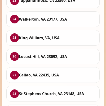
Tappahannock, VA 22560, USA
23
Walkerton, VA 23177, USA
24
King William, VA, USA
25
Locust Hill, VA 23092, USA
26
Callao, VA 22435, USA
27
St Stephens Church, VA 23148, USA
28