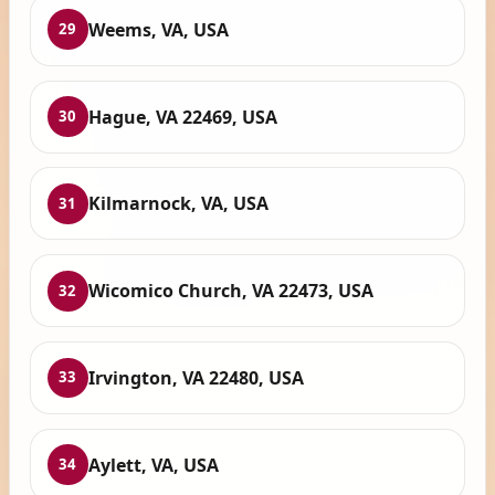
Weems, VA, USA
29
Hague, VA 22469, USA
30
Kilmarnock, VA, USA
31
Wicomico Church, VA 22473, USA
32
Irvington, VA 22480, USA
33
Aylett, VA, USA
34