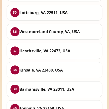
Lottsburg, VA 22511, USA
35
Westmoreland County, VA, USA
36
Heathsville, VA 22473, USA
37
Kinsale, VA 22488, USA
38
Barhamsville, VA 23011, USA
39
Topping, VA 23169, USA
40