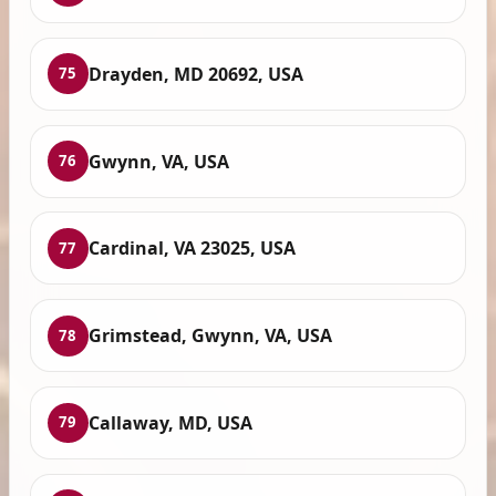
Drayden, MD 20692, USA
75
Gwynn, VA, USA
76
Cardinal, VA 23025, USA
77
Grimstead, Gwynn, VA, USA
78
Callaway, MD, USA
79