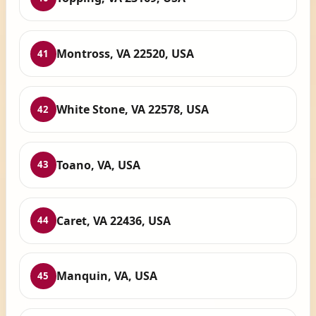
Montross, VA 22520, USA
41
White Stone, VA 22578, USA
42
Toano, VA, USA
43
Caret, VA 22436, USA
44
Manquin, VA, USA
45