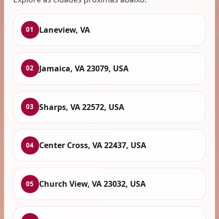
Laneview, VA
01
Jamaica, VA 23079, USA
02
Sharps, VA 22572, USA
03
Center Cross, VA 22437, USA
04
Church View, VA 23032, USA
05