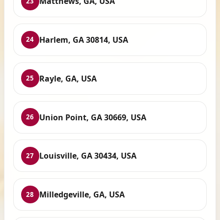
Matthews, GA, USA
23
Harlem, GA 30814, USA
24
Rayle, GA, USA
25
Union Point, GA 30669, USA
26
Louisville, GA 30434, USA
27
Milledgeville, GA, USA
28