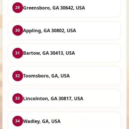
Greensboro, GA 30642, USA
29
Appling, GA 30802, USA
30
Bartow, GA 30413, USA
31
Toomsboro, GA, USA
32
Lincolnton, GA 30817, USA
33
Wadley, GA, USA
34