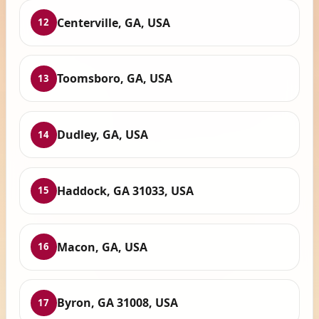
Centerville, GA, USA
12
Toomsboro, GA, USA
13
Dudley, GA, USA
14
Haddock, GA 31033, USA
15
Macon, GA, USA
16
Byron, GA 31008, USA
17