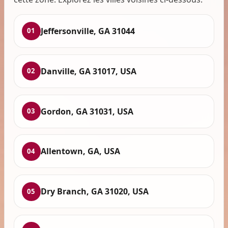
Jeffersonville, GA 31044
01
Danville, GA 31017, USA
02
Gordon, GA 31031, USA
03
Allentown, GA, USA
04
Dry Branch, GA 31020, USA
05