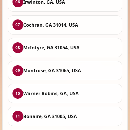
Irwinton, GA, USA
06
Cochran, GA 31014, USA
07
McIntyre, GA 31054, USA
08
Montrose, GA 31065, USA
09
Warner Robins, GA, USA
10
Bonaire, GA 31005, USA
11