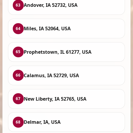
Andover, IA 52732, USA
63
Miles, IA 52064, USA
64
Prophetstown, IL 61277, USA
65
Calamus, IA 52729, USA
66
New Liberty, IA 52765, USA
67
Delmar, IA, USA
68