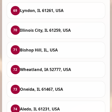
Lyndon, IL 61261, USA
69
Illinois City, IL 61259, USA
70
Bishop Hill, IL, USA
71
Wheatland, IA 52777, USA
72
Oneida, IL 61467, USA
73
Aledo, IL 61231, USA
74