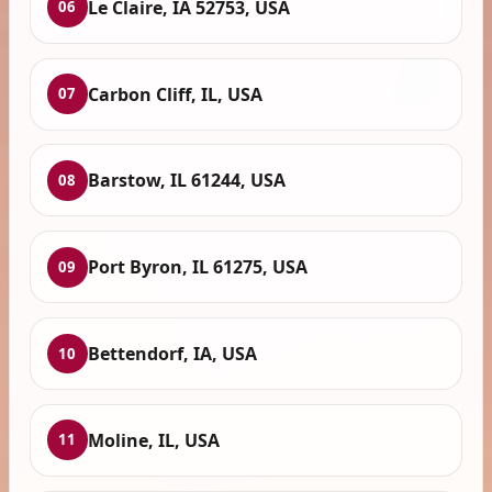
Le Claire, IA 52753, USA
06
Carbon Cliff, IL, USA
07
Barstow, IL 61244, USA
08
Port Byron, IL 61275, USA
09
Bettendorf, IA, USA
10
Moline, IL, USA
11