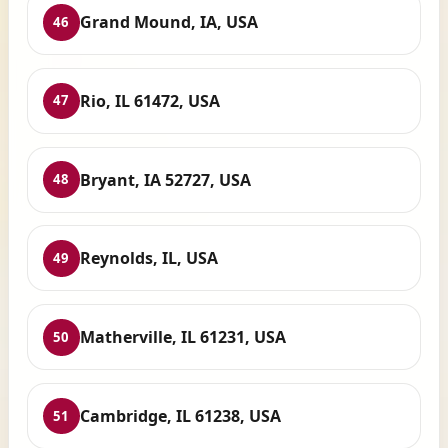
Grand Mound, IA, USA
46
Rio, IL 61472, USA
47
Bryant, IA 52727, USA
48
Reynolds, IL, USA
49
Matherville, IL 61231, USA
50
Cambridge, IL 61238, USA
51