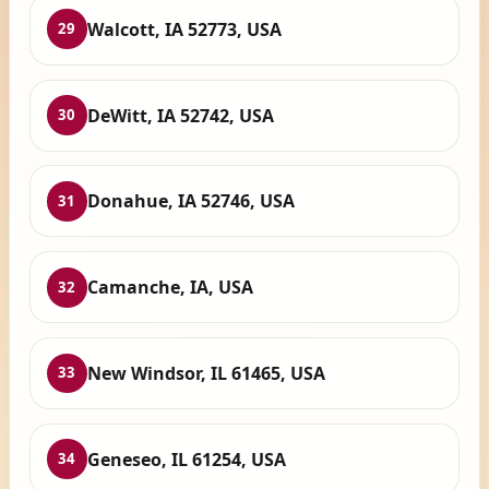
Walcott, IA 52773, USA
29
DeWitt, IA 52742, USA
30
Donahue, IA 52746, USA
31
Camanche, IA, USA
32
New Windsor, IL 61465, USA
33
Geneseo, IL 61254, USA
34