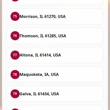
Morrison, IL 61270, USA
75
Thomson, IL 61285, USA
76
Altona, IL 61414, USA
77
Maquoketa, IA, USA
78
Galva, IL 61434, USA
79