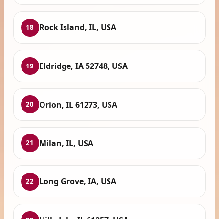
Rock Island, IL, USA
18
Eldridge, IA 52748, USA
19
Orion, IL 61273, USA
20
Milan, IL, USA
21
Long Grove, IA, USA
22