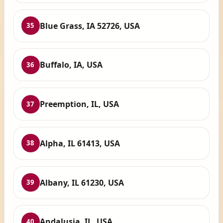
Blue Grass, IA 52726, USA
35
Buffalo, IA, USA
36
Preemption, IL, USA
37
Alpha, IL 61413, USA
38
Albany, IL 61230, USA
39
Andalusia, IL, USA
40