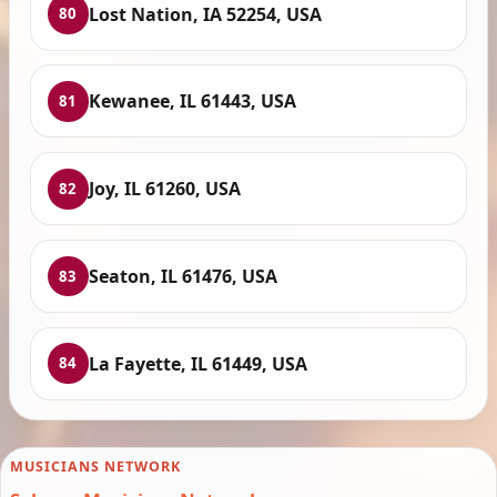
Lost Nation, IA 52254, USA
80
Kewanee, IL 61443, USA
81
Joy, IL 61260, USA
82
Seaton, IL 61476, USA
83
La Fayette, IL 61449, USA
84
MUSICIANS NETWORK