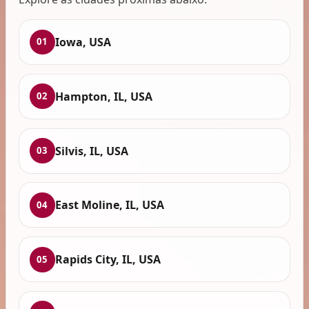
Iowa, USA
01
Hampton, IL, USA
02
Silvis, IL, USA
03
East Moline, IL, USA
04
Rapids City, IL, USA
05