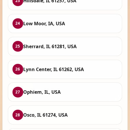
Hillsdale, IL 61257, USA
23
Low Moor, IA, USA
24
Sherrard, IL 61281, USA
25
Lynn Center, IL 61262, USA
26
Ophiem, IL, USA
27
Osco, IL 61274, USA
28