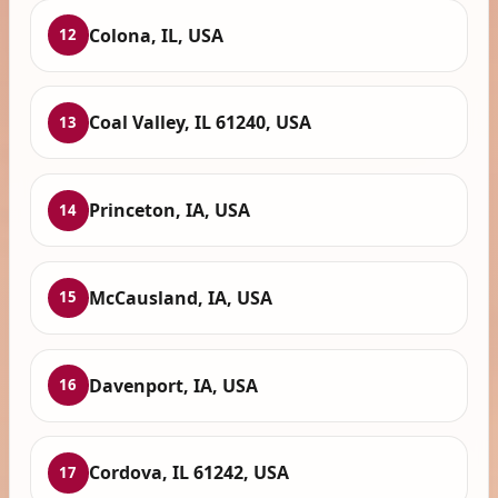
Colona, IL, USA
12
Coal Valley, IL 61240, USA
13
Princeton, IA, USA
14
McCausland, IA, USA
15
Davenport, IA, USA
16
Cordova, IL 61242, USA
17