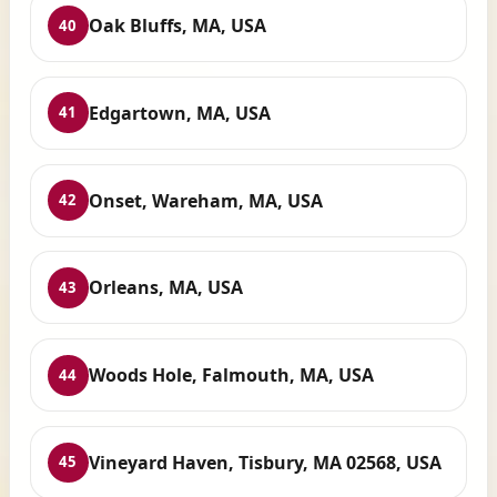
Oak Bluffs, MA, USA
40
Edgartown, MA, USA
41
Onset, Wareham, MA, USA
42
Orleans, MA, USA
43
Woods Hole, Falmouth, MA, USA
44
Vineyard Haven, Tisbury, MA 02568, USA
45