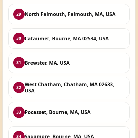
North Falmouth, Falmouth, MA, USA
29
Cataumet, Bourne, MA 02534, USA
30
Brewster, MA, USA
31
West Chatham, Chatham, MA 02633,
32
USA
Pocasset, Bourne, MA, USA
33
Sagamore, Bourne, MA, USA
34