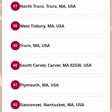
North Truro, Truro, MA, USA
57
West Tisbury, MA, USA
58
Truro, MA, USA
59
South Carver, Carver, MA 02330, USA
60
Plymouth, MA, USA
61
Siasconset, Nantucket, MA, USA
62