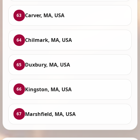
Carver, MA, USA
63
Chilmark, MA, USA
64
Duxbury, MA, USA
65
Kingston, MA, USA
66
Marshfield, MA, USA
67