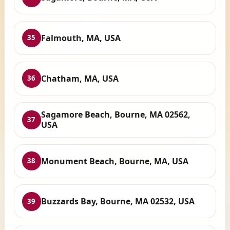
Falmouth, MA, USA
35
Chatham, MA, USA
36
Sagamore Beach, Bourne, MA 02562,
37
USA
Monument Beach, Bourne, MA, USA
38
Buzzards Bay, Bourne, MA 02532, USA
39