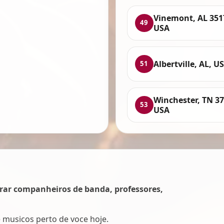
Vinemont, AL 351
49
USA
Albertville, AL, U
51
Winchester, TN 37
53
USA
rar companheiros de banda, professores,
e musicos perto de voce hoje.