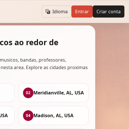
Idioma
Entrar
Criar conta
cos ao redor de
musicos, bandas, professores,
 nesta area. Explore as cidades proximas
Meridianville, AL, USA
02
 USA
Madison, AL, USA
04