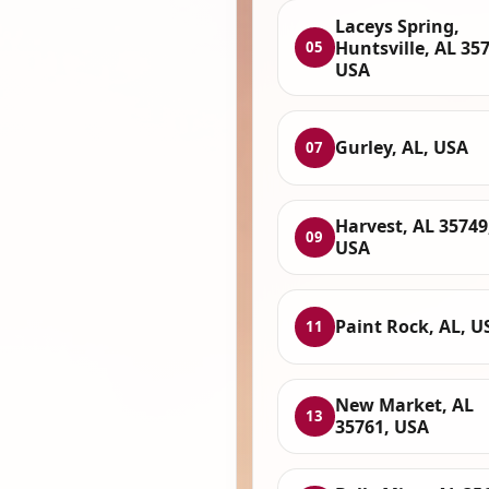
Laceys Spring,
Huntsville, AL 35
05
USA
Gurley, AL, USA
07
Harvest, AL 35749
09
USA
Paint Rock, AL, U
11
New Market, AL
13
35761, USA