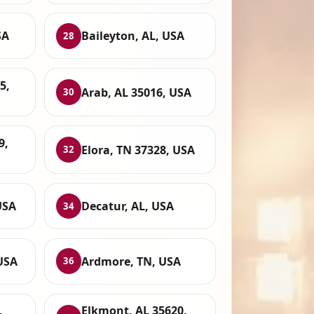
SA
Baileyton, AL, USA
28
5,
Arab, AL 35016, USA
30
9,
Elora, TN 37328, USA
32
USA
Decatur, AL, USA
34
USA
Ardmore, TN, USA
36
Elkmont, AL 35620,