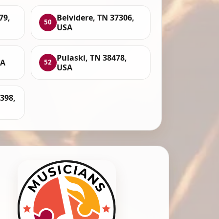
79,
Belvidere, TN 37306,
50
USA
Pulaski, TN 38478,
SA
52
USA
398,