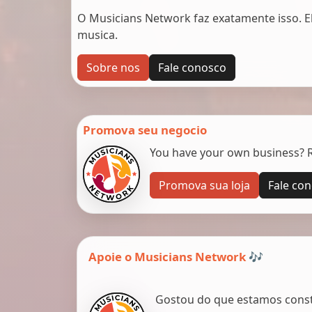
O Musicians Network faz exatamente isso. 
musica.
Sobre nos
Fale conosco
Promova seu negocio
You have your own business? Re
Promova sua loja
Fale co
Apoie o Musicians Network 🎶
Gostou do que estamos constr