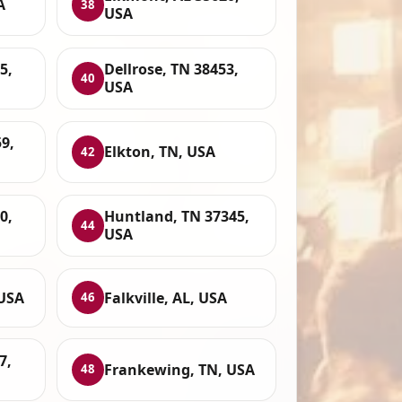
A
38
USA
5,
Dellrose, TN 38453,
40
USA
9,
Elkton, TN, USA
42
0,
Huntland, TN 37345,
44
USA
 USA
Falkville, AL, USA
46
7,
Frankewing, TN, USA
48