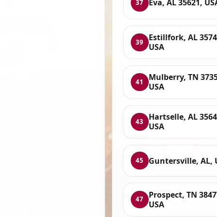
Eva, AL 35621, US
37
Estillfork, AL 3574
39
USA
Mulberry, TN 3735
41
USA
Hartselle, AL 3564
43
USA
Guntersville, AL,
45
Prospect, TN 3847
47
USA