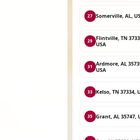
Somerville, AL, U
27
Flintville, TN 3733
29
USA
Ardmore, AL 3573
31
USA
Kelso, TN 37334, 
33
Grant, AL 35747, 
35