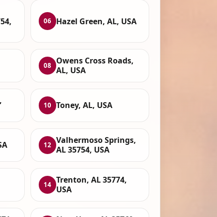
754,
Hazel Green, AL, USA
06
Owens Cross Roads,
08
AL, USA
,
Toney, AL, USA
10
Valhermoso Springs,
SA
12
AL 35754, USA
Trenton, AL 35774,
14
USA