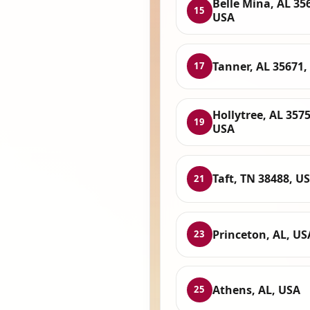
Belle Mina, AL 35
15
USA
Tanner, AL 35671,
17
Hollytree, AL 3575
19
USA
Taft, TN 38488, U
21
Princeton, AL, US
23
Athens, AL, USA
25