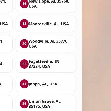
671,
New Hope, AL 35760,
16
USA
 USA
Mooresville, AL, USA
18
1,
Woodville, AL 35776,
20
USA
Fayetteville, TN
SA
22
37334, USA
A
Joppa, AL, USA
24
Union Grove, AL
26
35175, USA