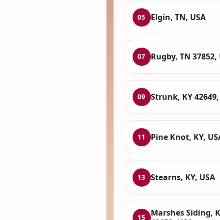
Elgin, TN, USA
05
Rugby, TN 37852,
07
Strunk, KY 42649
09
Pine Knot, KY, US
11
Stearns, KY, USA
13
Marshes Siding, 
15