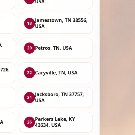
USA
Jamestown, TN 38556,
18
USA
,
Petros, TN, USA
20
726,
Caryville, TN, USA
22
Jacksboro, TN 37757,
24
USA
Parkers Lake, KY
SA
26
42634, USA