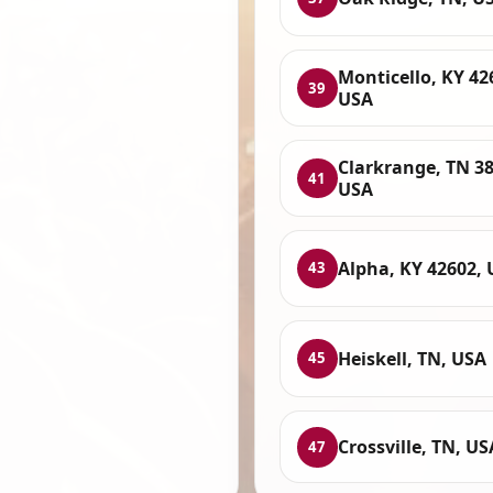
Monticello, KY 42
39
USA
Clarkrange, TN 38
41
USA
Alpha, KY 42602,
43
Heiskell, TN, USA
45
Crossville, TN, US
47