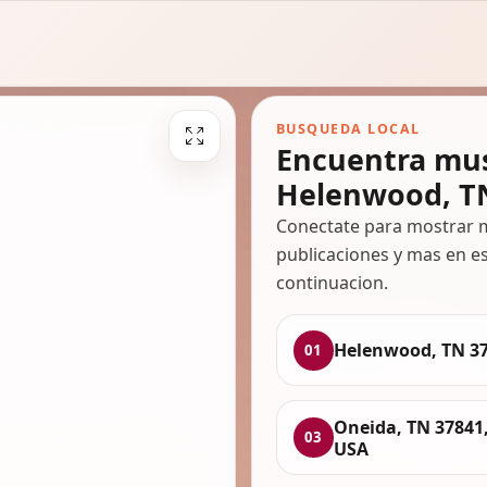
BUSQUEDA LOCAL
Encuentra mus
Helenwood, T
Conectate para mostrar m
publicaciones y mas en es
continuacion.
Helenwood, TN 3
01
Oneida, TN 37841
03
USA