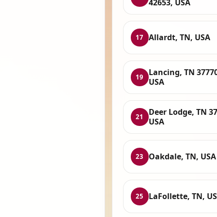
42653, USA
Allardt, TN, USA
17
Lancing, TN 37770
19
USA
Deer Lodge, TN 37
21
USA
Oakdale, TN, USA
23
LaFollette, TN, U
25