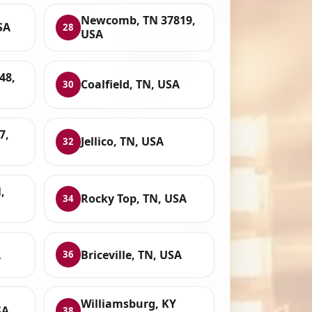
Newcomb, TN 37819,
SA
28
USA
48,
Coalfield, TN, USA
30
7,
Jellico, TN, USA
32
,
Rocky Top, TN, USA
34
A
Briceville, TN, USA
36
Williamsburg, KY
SA
38