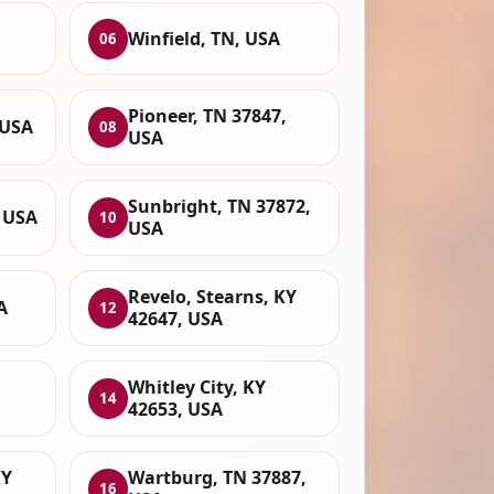
Winfield, TN, USA
06
Pioneer, TN 37847,
 USA
08
USA
Sunbright, TN 37872,
, USA
10
USA
Revelo, Stearns, KY
A
12
42647, USA
Whitley City, KY
14
42653, USA
KY
Wartburg, TN 37887,
16