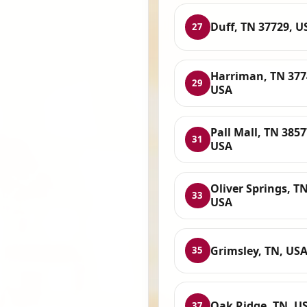
Duff, TN 37729, U
27
Harriman, TN 377
29
USA
Pall Mall, TN 3857
31
USA
Oliver Springs, TN
33
USA
Grimsley, TN, US
35
Oak Ridge, TN, U
37