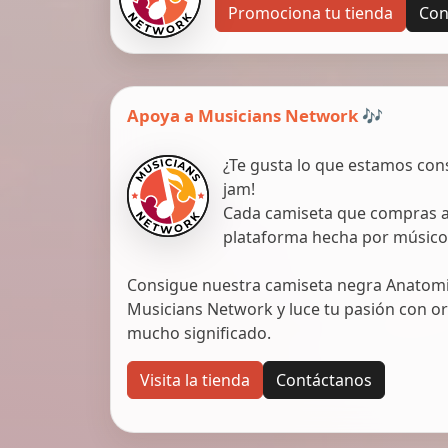
Promociona tu tienda
Con
Apoya a Musicians Network 🎶
¿Te gusta lo que estamos con
jam!
Cada camiseta que compras ap
plataforma hecha por músico
Consigue nuestra camiseta negra Anatomic
Musicians Network y luce tu pasión con org
mucho significado.
Visita la tienda
Contáctanos