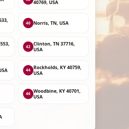
40769, USA
633,
Norris, TN, USA
40
553,
Clinton, TN 37716,
42
USA
Rockholds, KY 40759,
 USA
44
USA
Woodbine, KY 40701,
46
USA
A