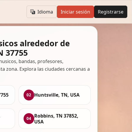
Idioma
Iniciar sesión
Registrarse
icos alrededor de
N 37755
usicos, bandas, profesores,
ta zona. Explora las ciudades cercanas a
7755
Huntsville, TN, USA
02
,
Robbins, TN 37852,
04
USA