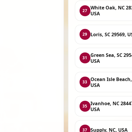
White Oak, NC 28
27
USA
Loris, SC 29569, 
29
Green Sea, SC 295
31
USA
Ocean Isle Beach,
33
USA
Ivanhoe, NC 2844
35
USA
Supply, NC, USA
37