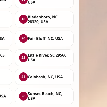
USA
Bladenboro, NC
18
28320, USA
USA
Fair Bluff, NC, USA
20
463,
Little River, SC 29566,
22
USA
Calabash, NC, USA
24
Sunset Beach, NC,
USA
26
USA