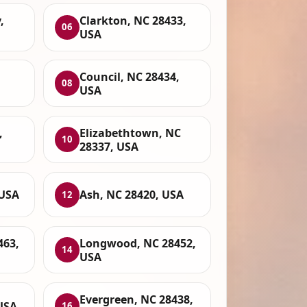
,
Clarkton, NC 28433,
06
USA
Council, NC 28434,
08
USA
,
Elizabethtown, NC
10
28337, USA
 USA
Ash, NC 28420, USA
12
463,
Longwood, NC 28452,
14
USA
Evergreen, NC 28438,
USA
16