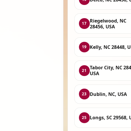
Riegelwood, NC
17
28456, USA
Kelly, NC 28448, 
19
Tabor City, NC 28
21
USA
Dublin, NC, USA
23
Longs, SC 29568, 
25