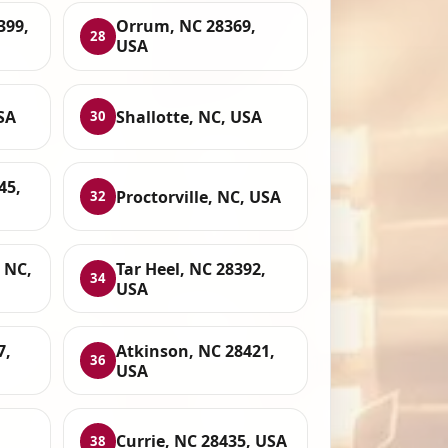
399,
Orrum, NC 28369,
28
USA
USA
Shallotte, NC, USA
30
45,
Proctorville, NC, USA
32
 NC,
Tar Heel, NC 28392,
34
USA
7,
Atkinson, NC 28421,
36
USA
Currie, NC 28435, USA
38