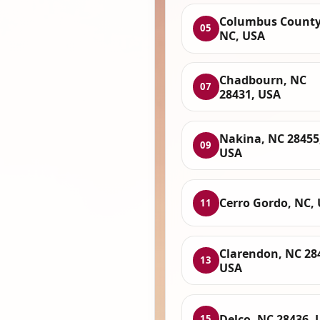
Columbus County
05
NC, USA
Chadbourn, NC
07
28431, USA
Nakina, NC 28455
09
USA
Cerro Gordo, NC,
11
Clarendon, NC 28
13
USA
Delco, NC 28436, 
15