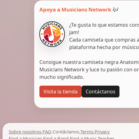
Apoya a Musicians Network 🎶
¿Te gusta lo que estamos con
jam!
Cada camiseta que compras ap
plataforma hecha por músico
Consigue nuestra camiseta negra Anatomic
Musicians Network y luce tu pasión con org
mucho significado.
Visita la tienda
Contáctanos
Sobre nosotros
,
FAQ
,
Contáctanos
,
Terms
,
Privacy
Find a Musician
,
Find a Band
,
Find a Music Teacher