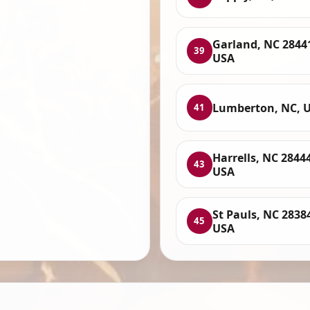
Garland, NC 2844
39
USA
Lumberton, NC, 
41
Harrells, NC 28444
43
USA
St Pauls, NC 2838
45
USA