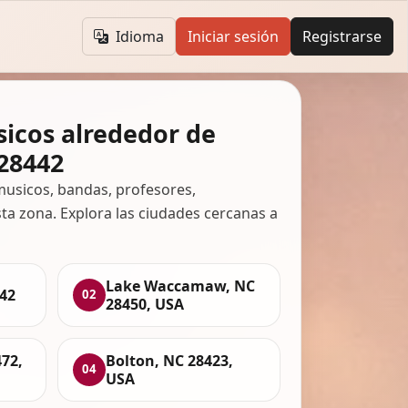
Idioma
Iniciar sesión
Registrarse
icos alrededor de
 28442
usicos, bandas, profesores,
ta zona. Explora las ciudades cercanas a
Lake Waccamaw, NC
442
02
28450, USA
472,
Bolton, NC 28423,
04
USA