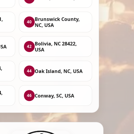
1,
Brunswick County,
40
NC, USA
Bolivia, NC 28422,
USA
42
USA
,
Oak Island, NC, USA
44
4,
Conway, SC, USA
46