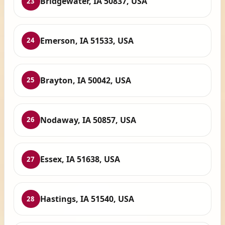
Bridgewater, IA 50837, USA
23
Emerson, IA 51533, USA
24
Brayton, IA 50042, USA
25
Nodaway, IA 50857, USA
26
Essex, IA 51638, USA
27
Hastings, IA 51540, USA
28