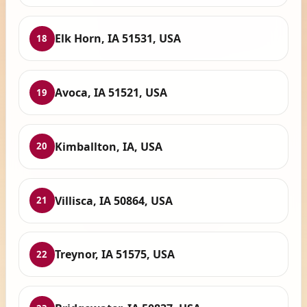
Elk Horn, IA 51531, USA
18
Avoca, IA 51521, USA
19
Kimballton, IA, USA
20
Villisca, IA 50864, USA
21
Treynor, IA 51575, USA
22