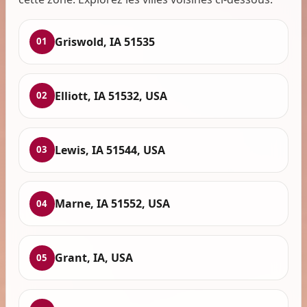
Griswold, IA 51535
01
Elliott, IA 51532, USA
02
Lewis, IA 51544, USA
03
Marne, IA 51552, USA
04
Grant, IA, USA
05