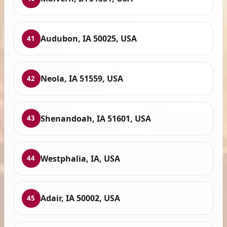
Audubon, IA 50025, USA
41
Neola, IA 51559, USA
42
Shenandoah, IA 51601, USA
43
Westphalia, IA, USA
44
Adair, IA 50002, USA
45