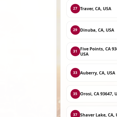
Traver, CA, USA
27
Dinuba, CA, USA
29
Five Points, CA 93
31
USA
Auberry, CA, USA
33
Orosi, CA 93647, 
35
Shaver Lake, CA,
37