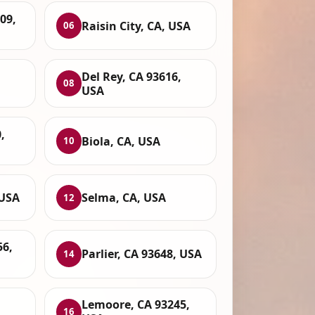
09,
Raisin City, CA, USA
06
Del Rey, CA 93616,
08
USA
,
Biola, CA, USA
10
 USA
Selma, CA, USA
12
56,
Parlier, CA 93648, USA
14
Lemoore, CA 93245,
16