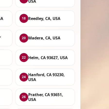
USA
SA
Reedley, CA, USA
18
,
Madera, CA, USA
20
Helm, CA 93627, USA
22
Hanford, CA 93230,
24
USA
Prather, CA 93651,
26
USA