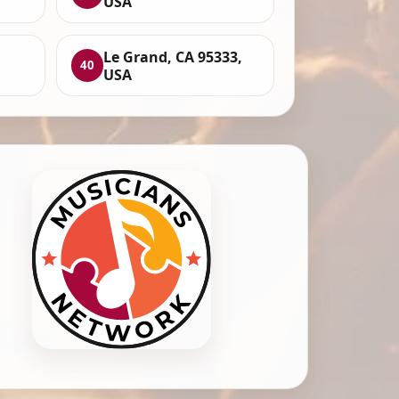
USA
Le Grand, CA 95333,
40
USA