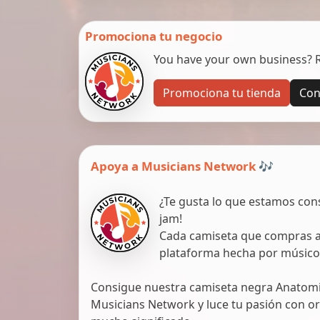
Promociona tu negocio
You have your own business? Re
Promociona tu tienda
Con
Apoya a Musicians Network 🎶
¿Te gusta lo que estamos con
jam!
Cada camiseta que compras ap
plataforma hecha por músico
Consigue nuestra camiseta negra Anatomic
Musicians Network y luce tu pasión con org