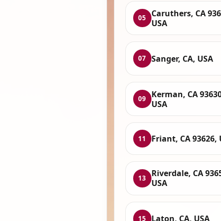
Caruthers, CA 936
05
USA
Sanger, CA, USA
07
Kerman, CA 93630
09
USA
Friant, CA 93626,
11
Riverdale, CA 936
13
USA
Laton, CA, USA
15