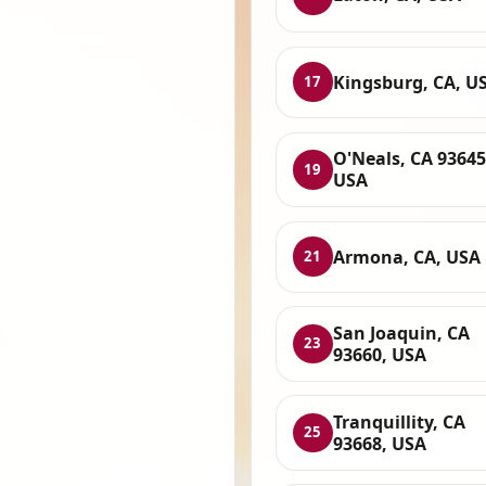
Kingsburg, CA, U
17
O'Neals, CA 93645
19
USA
Armona, CA, USA
21
San Joaquin, CA
23
93660, USA
Tranquillity, CA
25
93668, USA