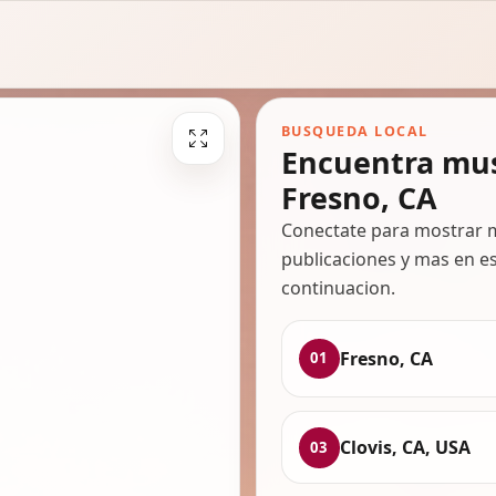
BUSQUEDA LOCAL
Encuentra mus
Fresno, CA
Conectate para mostrar m
publicaciones y mas en es
continuacion.
Fresno, CA
01
Clovis, CA, USA
03