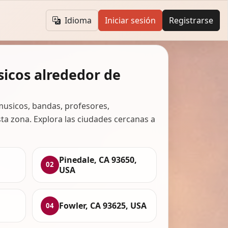
Idioma
Iniciar sesión
Registrarse
icos alrededor de
usicos, bandas, profesores,
ta zona. Explora las ciudades cercanas a
Pinedale, CA 93650,
02
USA
Fowler, CA 93625, USA
04