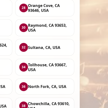
Orange Cove, CA
28
93646, USA
Raymond, CA 93653,
30
USA
624,
Sultana, CA, USA
32
Tollhouse, CA 93667,
34
USA
USA
North Fork, CA, USA
36
Chowchilla, CA 93610,
 USA
38